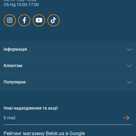
Сб-Нд 10:00-17:00
Інформація
Про нас
Клієнтам
Контакти
Система знижок
Популярне
Політика конфіденційності
Доставка і оплата
Амінокислоти
Договір приєднання
Питання та відповіді
Протеїн
Нові надходження та акції
Обмін та повернення
Контакти та адреси магазинів
Гейнери
Вітаміни та мінерали
Рейтинг магазину Belok.ua в Google