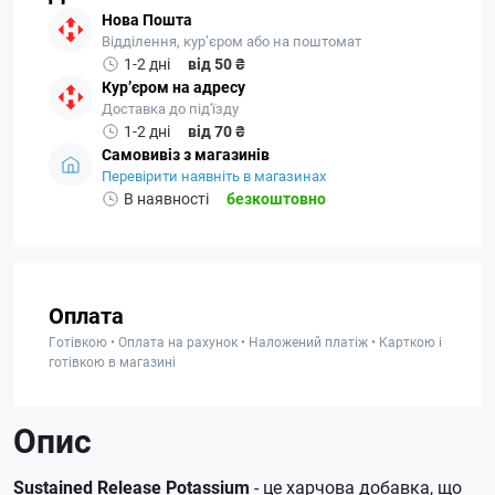
Нова Пошта
Відділення, кур’єром або на поштомат
1-2 дні
від 50 ₴
Кур’єром на адресу
Доставка до під'їзду
1-2 дні
від 70 ₴
Самовивіз з магазинів
Перевірити наявніть в магазинах
В наявності
безкоштовно
Оплата
Готівкою • Оплата на рахунок • Наложений платіж • Карткою і
готівкою в магазині
Опис
Sustained Release Potassium
- це харчова добавка, що