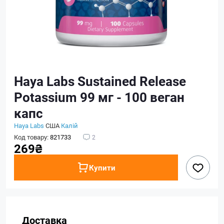
Haya Labs Sustained Release
Potassium 99 мг - 100 веган
капс
Haya Labs
США
Калій
Код товару:
821733
2
269₴
Купити
Доставка