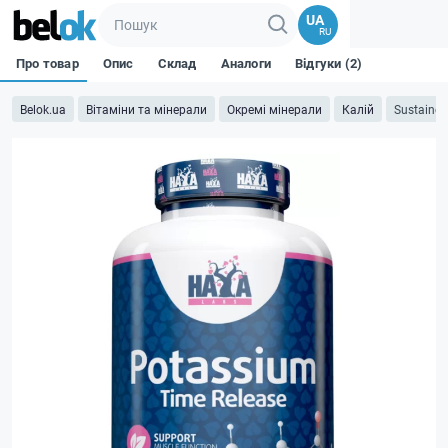
UA
RU
Про товар
Опис
Склад
Аналоги
Відгуки (2)
Belok.ua
Вітаміни та мінерали
Окремі мінерали
Калій
Sustained