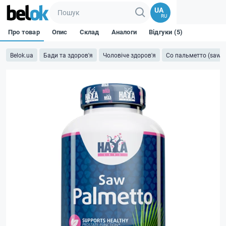
UA
RU
Про товар
Опис
Склад
Аналоги
Відгуки (5)
Belok.ua
Бади та здоров'я
Чоловіче здоров'я
Со пальметто (saw p