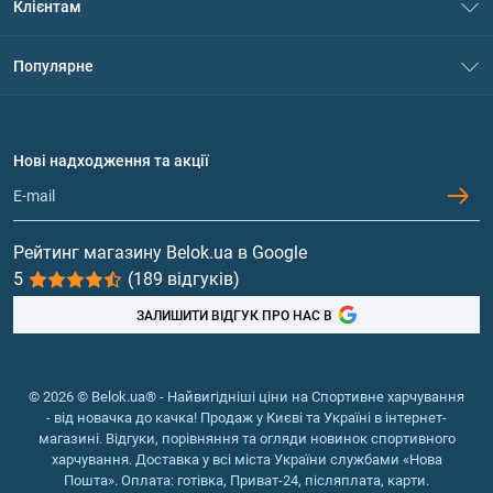
Клієнтам
Контакти
Система знижок
Популярне
Політика конфіденційності
Доставка і оплата
Амінокислоти
Договір приєднання
Питання та відповіді
Протеїн
Нові надходження та акції
Обмін та повернення
Контакти та адреси магазинів
Гейнери
Вітаміни та мінерали
Рейтинг магазину Belok.ua в Google
5
(189 відгуків)
Риб'ячий жир, жирні кислоти
ЗАЛИШИТИ ВІДГУК ПРО НАС В
© 2026 © Belok.ua® - Найвигідніші ціни на Спортивне харчування
- від новачка до качка! Продаж у Києві та Україні в інтернет-
магазині. Відгуки, порівняння та огляди новинок спортивного
харчування. Доставка у всі міста України службами «Нова
Пошта». Оплата: готівка, Приват-24, післяплата, карти.