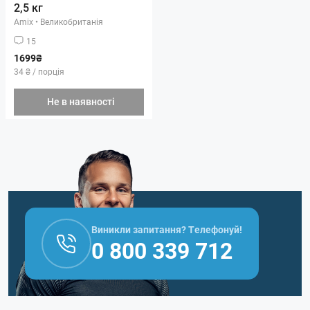
2,5 кг
Amix
•
Великобританія
15
1699₴
34 ₴ / порція
Не в наявності
Виникли запитання? Телефонуй!
0 800 339 712