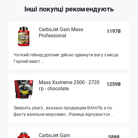
Інші покупці рекомендують
CarboJet Gain Mass
1197₴
Professional
Чоткий гейнер,допоміг дійсно здвинути вагу з місця.
Гарний вміст ..
Mass Xxxtreme 2500 - 2720
1259₴
гр - сhocolate
Зверніть увагу , вказано продавцем ВАНІЛЬ а по
факту ванільне морозиво . Різниця відчуваєтся ..
CarboJet Gain
588₴