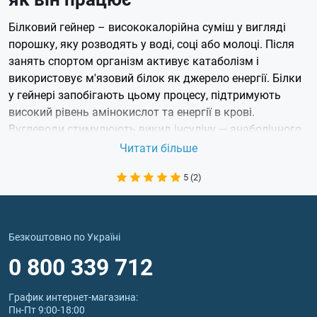
Білковий гейнер – висококалорійна суміш у вигляді
порошку, яку розводять у воді, соці або молоці. Після
занять спортом організм активує катаболізм і
використовує м'язовий білок як джерело енергії. Білки
у гейнері запобігають цьому процесу, підтримують
високий рівень амінокислот та енергії в крові.
Вуглеводи стимулюють викид інсуліну — анаболічного
гормону, який бере участь у транспортуванні
Читати більше
амінокислот та глюкози до м'язів. Вони покращують
5 (2)
живлення м'язів, прискорюють їхнє відновлення.
Купити високобілковий гейнер варто ектоморфам —
людям з худорлявою статурою та швидким
метаболізмом. Добавка допомагає за короткий термін
Безкоштовно по Україні
набрати вагу та підтримувати її на одному рівні.
0 800 339 712
Які переваги та недоліки є у
График интернет‑магазина:
високобілкових гейнерів
Пн-Пт 9:00-18:00