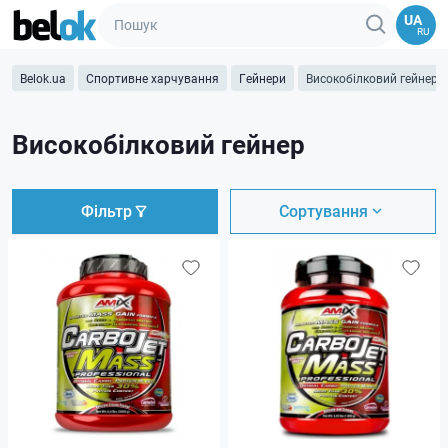
UA
RU
Belok.ua
Спортивне харчування
Гейнери
Високобілковий гейнер
Високобілковий гейнер
Фільтр
Сортування