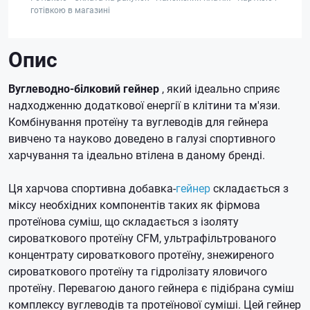
готівкою в магазині
Опис
Вуглеводно-білковий гейнер
, який ідеально сприяє
надходженню додаткової енергії в клітини та м'язи.
Комбінування протеїну та вуглеводів для гейнера
вивчено та науково доведено в галузі спортивного
харчування та ідеально втілена в даному бренді.
Ця харчова спортивна добавка-
гейнер
складається з
міксу необхідних компонентів таких як фірмова
протеїнова суміш, що складається з ізоляту
сироваткового протеїну CFM, ультрафільтрованого
концентрату сироваткового протеїну, знежиреного
сироваткового протеїну та гідролізату яловичого
протеїну.
Перевагою даного гейнера є підібрана суміш
комплексу вуглеводів та протеїнової суміші.
Цей гейнер