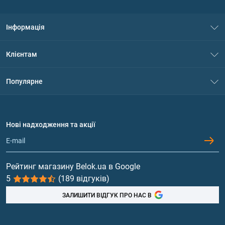
Інформація
Про нас
Клієнтам
Контакти
Система знижок
Популярне
Політика конфіденційності
Доставка і оплата
Амінокислоти
Договір приєднання
Питання та відповіді
Протеїн
Нові надходження та акції
Обмін та повернення
Контакти та адреси магазинів
Гейнери
Вітаміни та мінерали
Рейтинг магазину Belok.ua в Google
5
(189 відгуків)
Риб'ячий жир, жирні кислоти
ЗАЛИШИТИ ВІДГУК ПРО НАС В