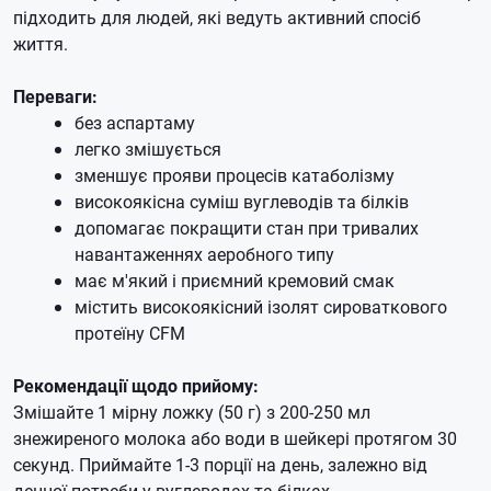
підходить для людей, які ведуть активний спосіб
життя.
Переваги:
без аспартаму
легко змішується
зменшує прояви процесів катаболізму
високоякісна суміш вуглеводів та білків
допомагає покращити стан при тривалих
навантаженнях аеробного типу
має м'який і приємний кремовий смак
містить високоякісний ізолят сироваткового
протеїну CFM
Рекомендації щодо прийому:
Змішайте 1 мірну ложку (50 г) з 200-250 мл
знежиреного молока або води в шейкері протягом 30
секунд.
Приймайте 1-3 порції на день, залежно від
денної потреби у вуглеводах та білках.