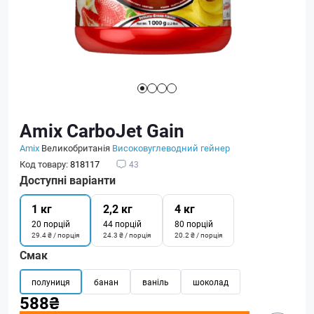
Amix CarboJet Gain
Amix
Великобританія
Високовуглеводний гейнер
Код товару:
818117
43
Доступні варіанти
1 кг
2,2 кг
4 кг
20 порцій
44 порцій
80 порцій
29.4 ₴ / порція
24.3 ₴ / порція
20.2 ₴ / порція
Смак
полуниця
банан
ваніль
шоколад
588₴