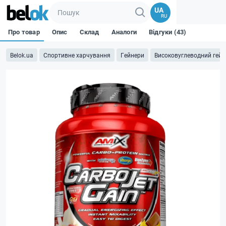
UA
RU
Про товар
Опис
Склад
Аналоги
Відгуки (43)
Belok.ua
Спортивне харчування
Гейнери
Високовуглеводний гейн