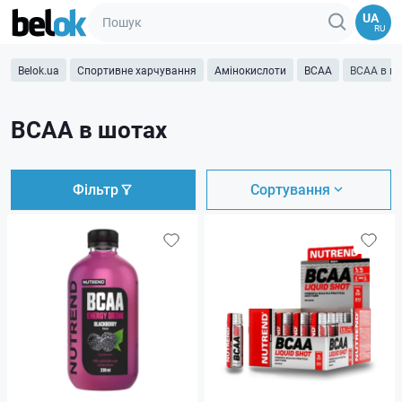
UA
RU
Belok.ua
Спортивне харчування
Амінокислоти
BCAA
BCAA в ш
BCAA в шотах
Фільтр
Сортування