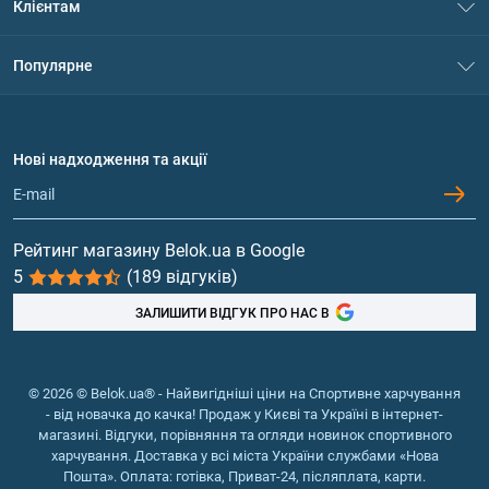
Клієнтам
Контакти
Система знижок
Популярне
Політика конфіденційності
Доставка і оплата
Амінокислоти
Договір приєднання
Питання та відповіді
Протеїн
Нові надходження та акції
Обмін та повернення
Контакти та адреси магазинів
Гейнери
Вітаміни та мінерали
Рейтинг магазину Belok.ua в Google
5
(189 відгуків)
Риб'ячий жир, жирні кислоти
ЗАЛИШИТИ ВІДГУК ПРО НАС В
© 2026 © Belok.ua® - Найвигідніші ціни на Спортивне харчування
- від новачка до качка! Продаж у Києві та Україні в інтернет-
магазині. Відгуки, порівняння та огляди новинок спортивного
харчування. Доставка у всі міста України службами «Нова
Пошта». Оплата: готівка, Приват-24, післяплата, карти.