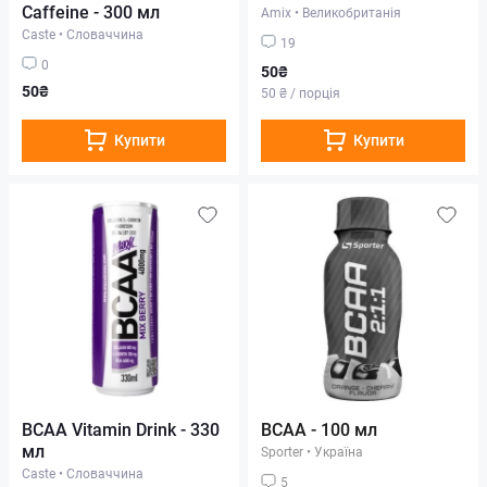
Caffeine - 300 мл
Amix
•
Великобританія
Caste
•
Словаччина
19
0
50₴
50₴
50 ₴ / порція
Купити
Купити
BCAA Vitamin Drink - 330
BCAA - 100 мл
мл
Sporter
•
Україна
Caste
•
Словаччина
5