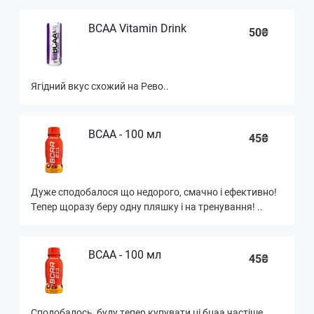
BCAA Vitamin Drink
50₴
Ягідний вкус схожий на Рево..
BCAA - 100 мл
45₴
Дуже сподобалося що недорого, смачно і ефективно!
Тепер щоразу беру одну пляшку і на тренування! ..
BCAA - 100 мл
45₴
Сподобалось, буду тепер купувати ці бцаа частіше. ..