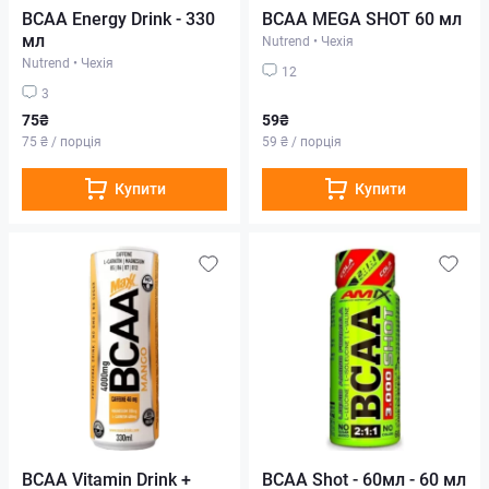
BCAA Energy Drink - 330
BCAA MEGA SHOT 60 мл
мл
Nutrend
•
Чехія
Nutrend
•
Чехія
12
3
75₴
59₴
75 ₴ / порція
59 ₴ / порція
Купити
Купити
BCAA Vitamin Drink +
BCAA Shot - 60мл - 60 мл