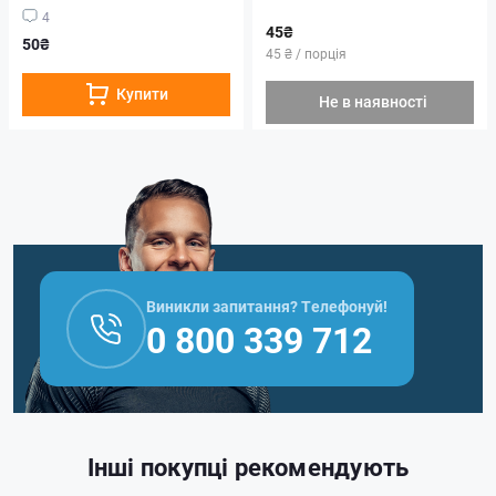
4
45₴
50₴
45 ₴ / порція
Купити
Не в наявності
Виникли запитання? Телефонуй!
0 800 339 712
Інші покупці рекомендують