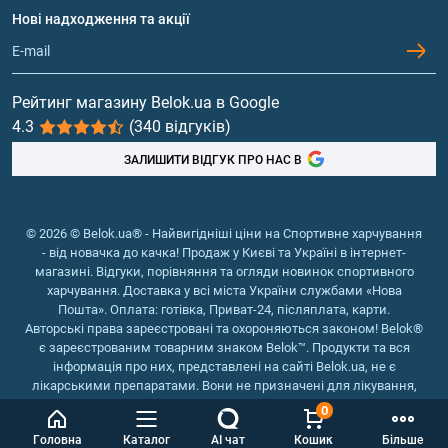
Протеїн
Нові надходження та акції
Обмін та повернення
Контакти та адреси магазинів
Гейнери
Вітаміни та мінерали
Рейтинг магазину Belok.ua в Google
4.3
(340 відгуків)
Риб'ячий жир, жирні кислоти
ЗАЛИШИТИ ВІДГУК ПРО НАС В
© 2026 © Belok.ua® - Найвигідніші ціни на Спортивне харчування
- від новачка до качка! Продаж у Києві та Україні в інтернет-
магазині. Відгуки, порівняння та огляди новинок спортивного
харчування. Доставка у всі міста України службами «Нова
Пошта». Оплата: готівка, Приват-24, післяплата, карти.
Авторські права зареєстровані та охороняються законом! Belok®
є зареєстрованим товарним знаком Belok™. Продукти та вся
інформація про них, представлені на сайті Belok.ua, не є
лікарськими препаратами. Вони не призначені для лікування,
зняття симптомів та запобігання хворобам.
0
Інтернет магазин Belok.ua
››
Інтернет магазин спортивного
Головна
Каталог
AI чат
Кошик
Більше
харчування