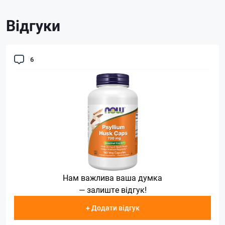
Відгуки
6
Нам важлива ваша думка
— залиште відгук!
+ Додати відгук