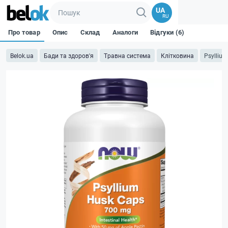
UA
RU
Про товар
Опис
Склад
Аналоги
Відгуки (6)
Belok.ua
Бади та здоров'я
Травна система
Клітковина
Psyllium