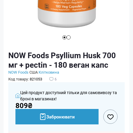
NOW Foods Psyllium Husk 700
мг + pectin - 180 веган капс
NOW Foods
США
Клітковина
Код товару:
821053
6
Цей продукт доступний тільки для самовивозу та
броні в магазинах!
809₴
Забронювати