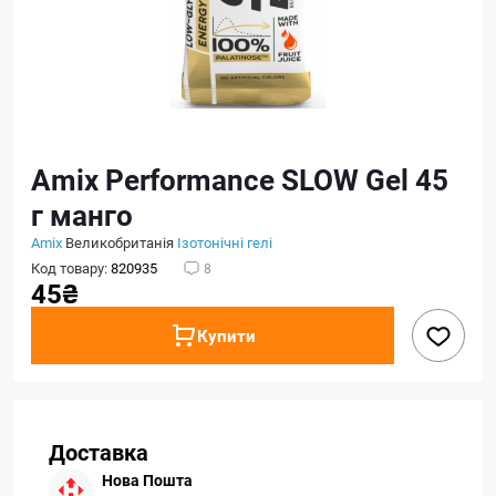
Amix Performance SLOW Gel 45
г манго
Amix
Великобританія
Iзотонічні гелі
Код товару:
820935
8
45₴
Купити
Доставка
Нова Пошта