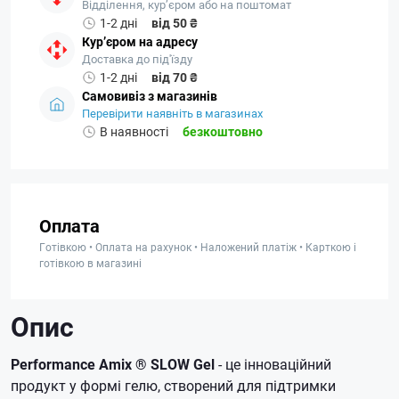
Відділення, кур’єром або на поштомат
1-2 дні
від 50 ₴
Кур’єром на адресу
Доставка до під'їзду
1-2 дні
від 70 ₴
Самовивіз з магазинів
Перевірити наявніть в магазинах
В наявності
безкоштовно
Оплата
Готівкою • Оплата на рахунок • Наложений платіж • Карткою і
готівкою в магазині
Опис
Performance Amix ® SLOW Gel
- це інноваційний
продукт у формі гелю, створений для підтримки