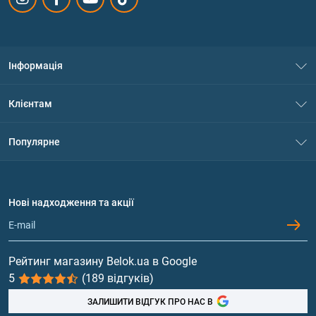
Інформація
Про нас
Клієнтам
Контакти
Система знижок
Популярне
Політика конфіденційності
Доставка і оплата
Амінокислоти
Договір приєднання
Питання та відповіді
Протеїн
Нові надходження та акції
Обмін та повернення
Контакти та адреси магазинів
Гейнери
Вітаміни та мінерали
Рейтинг магазину Belok.ua в Google
5
(189 відгуків)
Риб'ячий жир, жирні кислоти
ЗАЛИШИТИ ВІДГУК ПРО НАС В