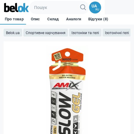
UA
RU
Про товар
Опис
Склад
Аналоги
Відгуки (8)
Belok.ua
Спортивне харчування
Ізотоніки та гелі
Iзотонічні гелі