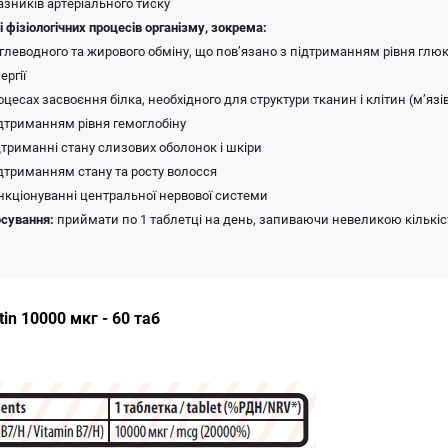
зників артеріального тиску
і фізіологічних процесів організму, зокрема:
глеводного та жирового обміну, що пов’язано з підтриманням рівня глюко
ргії
оцесах засвоєння білка, необхідного для структури тканин і клітин (м’язі
ідтриманням рівня гемоглобіну
ідтриманні стану слизових оболонок і шкіри
ідтриманням стану та росту волосся
ункціонуванні центральної нервової системи
сування:
приймати по 1 таблетці на день, запиваючи невеликою кількіс
tin 10000 мкг - 60 таб