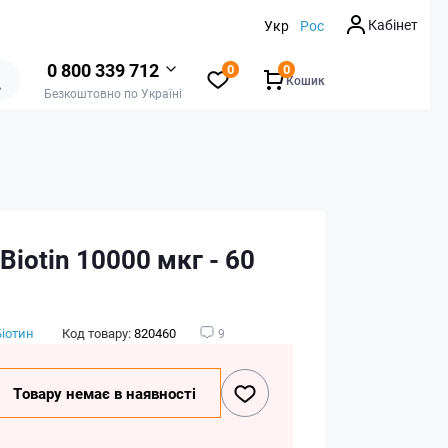
Кабінет
Укр
Рос
0 800 339 712
0
0
Кошик
Безкоштовно по Україні
 Biotin 10000 мкг - 60
Біотин
Код товару:
820460
9
Товару немає в наявності