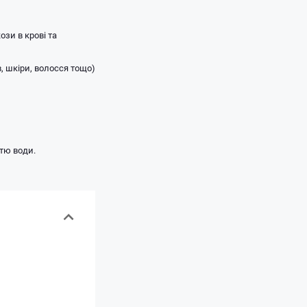
зи в крові та
в, шкіри, волосся тощо)
тю води.