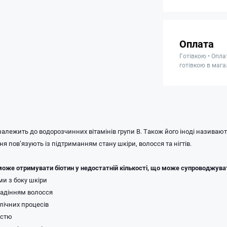
Оплата
Готівкою • Опла
готівкою в мага
 належить до водорозчинних вітамінів групи В. Також його іноді називают
ня пов’язують із підтриманням стану шкіри, волосся та нігтів.
 може отримувати біотин у недостатній кількості, що може супроводжува
и з боку шкіри
падінням волосся
лічних процесів
істю