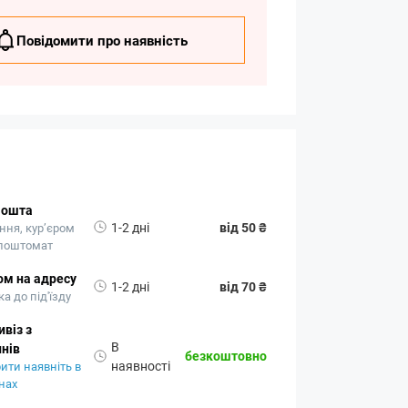
Повідомити про наявність
Пошта
1-2 дні
від 50 ₴
ння, кур’єром
 поштомат
ом на адресу
1-2 дні
від 70 ₴
а до під'їзду
віз з
В
нів
безкоштовно
наявності
ити наявніть в
нах