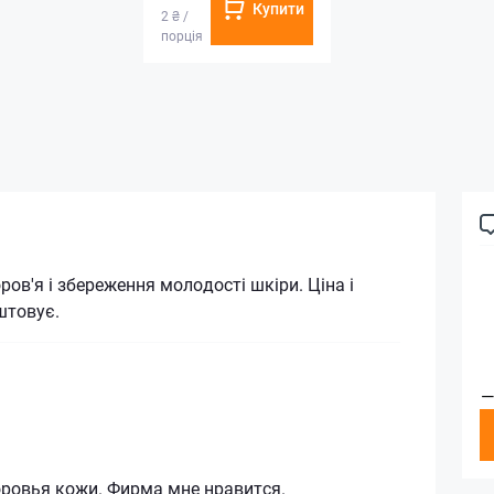
Купити
2 ₴ /
порція
ров'я і збереження молодості шкіри. Ціна і
штовує.
—
оровья кожи. Фирма мне нравится.