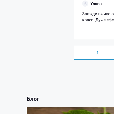
Уляна
Завжди вживаю ц
краси. Дуже ефе
1
Блог