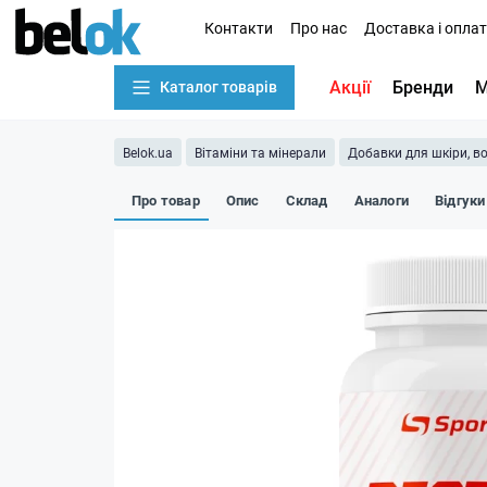
Контакти
Про нас
Доставка і опла
Акції
Бренди
М
Каталог товарів
Belok.ua
Вітаміни та мінерали
Добавки для шкіри, во
Про товар
Опис
Склад
Аналоги
Відгуки