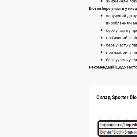
зниженням пока
Біотин бере участь у низц
залучений до ву
виробленням ене
бере участь у пр
пов’язаний із п
бере участь у п
пов’язаний із п
бере участь у ф
Рекомендації щодо засто
Склад Sporter Bio