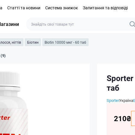
та
Статті та новини
Система знижок
Запитання та відповіді
агазини
лосся, нігтів
Біотин
Biotin 10000 мкг - 60 таб
 (9)
Sporter
таб
Sporter
Україна
210₴