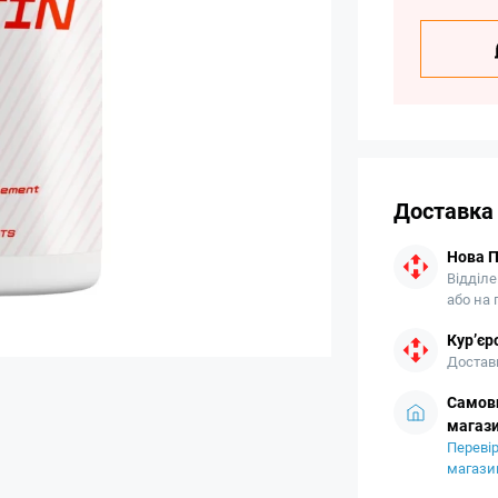
Доставка
Нова 
Відділе
або на
Кур’єр
Доставк
Самови
магази
Перевір
магази