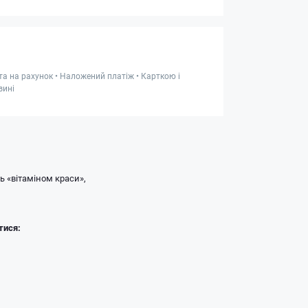
та на рахунок • Наложений платіж • Карткою і
зині
ь «вітаміном краси»,
тися: