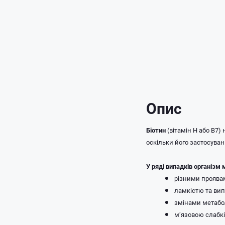
Опис
Біотин
(вітамін Н або В7)
оскільки його застосуван
У ряді випадків організм
різними проявам
ламкістю та ви
змінами метабо
м’язовою слабк