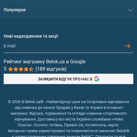
Контакти
Система знижок
Популярне
Політика конфіденційності
Доставка і оплата
Амінокислоти
Договір приєднання
Питання та відповіді
Протеїн
Нові надходження та акції
Обмін та повернення
Контакти та адреси магазинів
Гейнери
Вітаміни та мінерали
Рейтинг магазину Belok.ua в Google
5
(189 відгуків)
Риб'ячий жир, жирні кислоти
ЗАЛИШИТИ ВІДГУК ПРО НАС В
© 2026 © Belok.ua® - Найвигідніші ціни на Спортивне харчування
- від новачка до качка! Продаж у Києві та Україні в інтернет-
магазині. Відгуки, порівняння та огляди новинок спортивного
харчування. Доставка у всі міста України службами «Нова
Пошта». Оплата: готівка, Приват-24, післяплата, карти.
Авторські права зареєстровані та охороняються законом! Belok®
є зареєстрованим товарним знаком Belok™. Продукти та вся