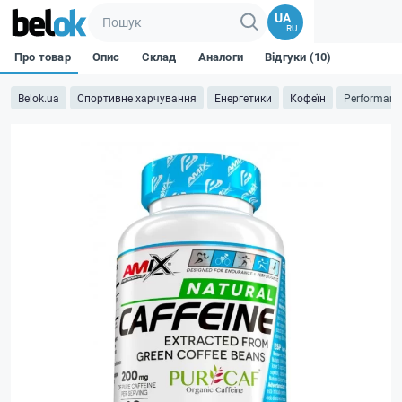
UA
RU
Про товар
Опис
Склад
Аналоги
Відгуки (10)
Belok.ua
Спортивне харчування
Енергетики
Кофеїн
Performance