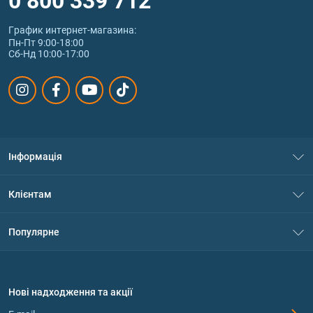
График интернет‑магазина:
Пн-Пт 9:00-18:00
Сб-Нд 10:00-17:00
Інформація
Про нас
Клієнтам
Контакти
Система знижок
Популярне
Політика конфіденційності
Доставка і оплата
Амінокислоти
Договір приєднання
Питання та відповіді
Протеїн
Нові надходження та акції
Обмін та повернення
Контакти та адреси магазинів