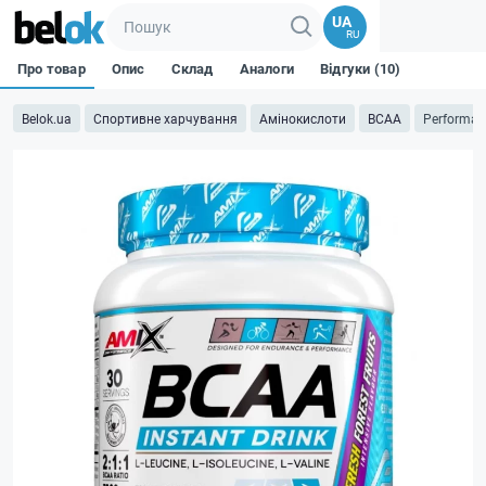
UA
RU
Про товар
Опис
Склад
Аналоги
Відгуки (10)
Belok.ua
Спортивне харчування
Амінокислоти
BCAA
Performanc