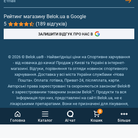
Гейнери
Вітаміни та мінерали
Рейтинг магазину Belok.ua в Google
5
(189 відгуків)
Риб'ячий жир, жирні кислоти
ЗАЛИШИТИ ВІДГУК ПРО НАС В
© 2026 © Belok.ua® - Найвигідніші ціни на Спортивне харчування
- від новачка до качка! Продаж у Києві та Україні в інтернет-
магазині. Відгуки, порівняння та огляди новинок спортивного
харчування. Доставка у всі міста України службами «Нова
Пошта». Оплата: готівка, Приват-24, післяплата, карти.
Авторські права зареєстровані та охороняються законом! Belok®
є зареєстрованим товарним знаком Belok™. Продукти та вся
інформація про них, представлені на сайті Belok.ua, не є
лікарськими препаратами. Вони не призначені для лікування,
зняття симптомів та запобігання хворобам.
0
Інтернет магазин Belok.ua
››
Інтернет магазин спортивного
Головна
Каталог
AI чат
Кошик
Більше
харчування