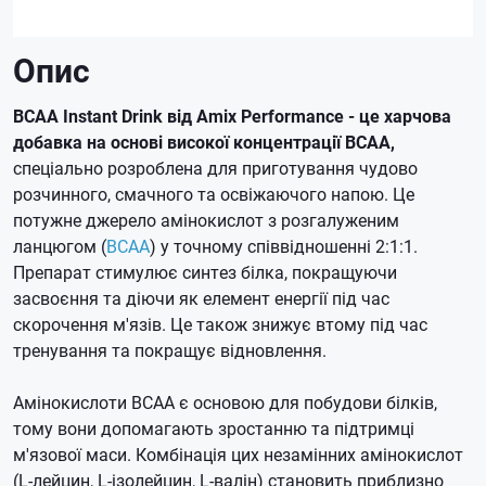
Опис
BCAA Instant Drink від Amix Performance - це харчова
добавка на основі високої концентрації BCAA,
спеціально розроблена для приготування чудово
розчинного, смачного та освіжаючого напою. Це
потужне джерело амінокислот з розгалуженим
ланцюгом (
BCAA
) у точному співвідношенні 2:1:1.
Препарат стимулює синтез білка, покращуючи
засвоєння та діючи як елемент енергії під час
скорочення м'язів. Це також знижує втому під час
тренування та покращує відновлення.
Амінокислоти BCAA є основою для побудови білків,
тому вони допомагають зростанню та підтримці
м'язової маси. Комбінація цих незамінних амінокислот
(L-лейцин, L-ізолейцин, L-валін) становить приблизно