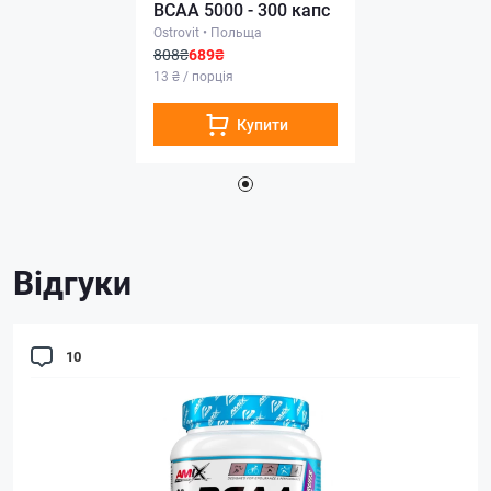
BCAA 5000 - 300 капс
Ostrovit
•
Польща
808₴
689₴
13 ₴ / порція
Купити
Відгуки
10