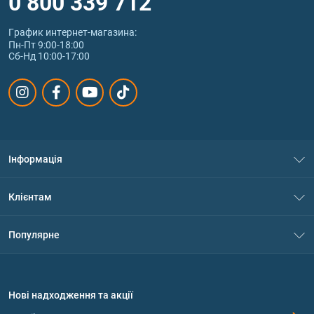
0 800 339 712
График интернет‑магазина:
Пн-Пт 9:00-18:00
Сб-Нд 10:00-17:00
Інформація
Про нас
Клієнтам
Контакти
Система знижок
Популярне
Політика конфіденційності
Доставка і оплата
Амінокислоти
Договір приєднання
Питання та відповіді
Протеїн
Нові надходження та акції
Обмін та повернення
Контакти та адреси магазинів