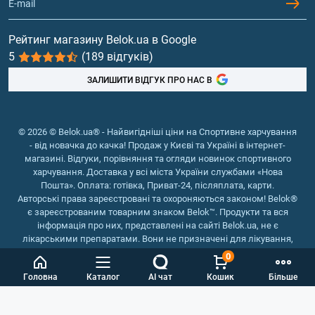
Гейнери
Вітаміни та мінерали
Рейтинг магазину Belok.ua в Google
5
(189 відгуків)
Риб'ячий жир, жирні кислоти
ЗАЛИШИТИ ВІДГУК ПРО НАС В
© 2026 © Belok.ua® - Найвигідніші ціни на Спортивне харчування
- від новачка до качка! Продаж у Києві та Україні в інтернет-
магазині. Відгуки, порівняння та огляди новинок спортивного
харчування. Доставка у всі міста України службами «Нова
Пошта». Оплата: готівка, Приват-24, післяплата, карти.
Авторські права зареєстровані та охороняються законом! Belok®
є зареєстрованим товарним знаком Belok™. Продукти та вся
інформація про них, представлені на сайті Belok.ua, не є
лікарськими препаратами. Вони не призначені для лікування,
зняття симптомів та запобігання хворобам.
0
Інтернет магазин Belok.ua
››
Інтернет магазин спортивного
Головна
Каталог
AI чат
Кошик
Більше
харчування