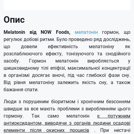
Опис
Melatonin від NOW Foods,
мелатонін
гормон, що
регулює добові ритми.
Було проведено ряд досліджень,
що довели ефективність мелатоніну як
розслаблюючого ефекту, тонізуючого та снодійного
засобу.
Гормон мелатонін виробляється у
шишковидному тілі епіфізі, максимальної концентрації
в організмі досягає вночі, під час глибокої фази сну.
Від рівня мелатоніну залежить якість сну, а також
бажання спати.
Люди з порушеним біоритмом і хронічним безсонням
швидше за все мають проблеми з виробленням цього
гормону.
Так само мелатонін
є потужним
антиоксидантом, виводячи з органів людини осадові
елементи після окисних процесів
.
При нестачі