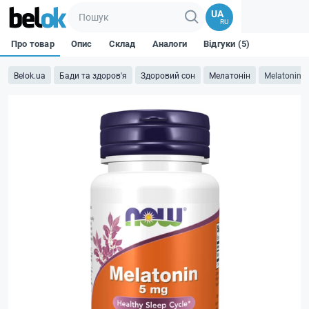
UA
RU
Про товар
Опис
Склад
Аналоги
Відгуки (5)
Belok.ua
Бади та здоров'я
Здоровий сон
Мелатонін
Melatonin 5