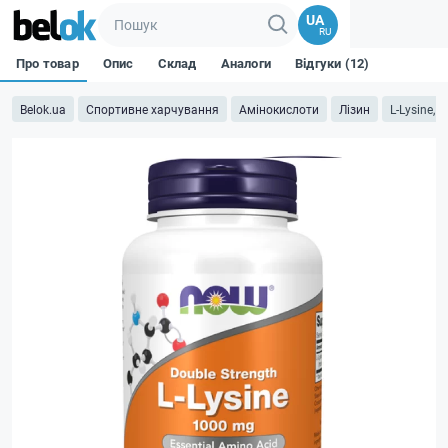
UA
RU
Про товар
Опис
Склад
Аналоги
Відгуки (12)
Belok.ua
Спортивне харчування
Амінокислоти
Лізин
L-Lysine, 