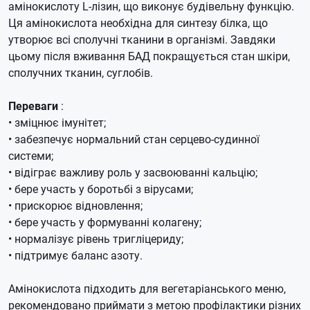
амінокислоту L-лізин, що виконує будівельну функцію.
Ця амінокислота необхідна для синтезу білка, що
утворює всі сполучні тканини в організмі.
Завдяки
цьому після вживання БАД покращується стан шкіри,
сполучних тканин, суглобів.
Переваги
:
​​• зміцнює імунітет;
• забезпечує нормальний стан серцево-судинної
системи;
• відіграє важливу роль у засвоюванні кальцію;
• бере участь у боротьбі з вірусами;
• прискорює відновлення;
• бере участь у формуванні колагену;
• нормалізує рівень тригліцериду;
• підтримує баланс азоту.
Амінокислота підходить для вегетаріанського меню,
рекомендовано приймати з метою профілактики різних