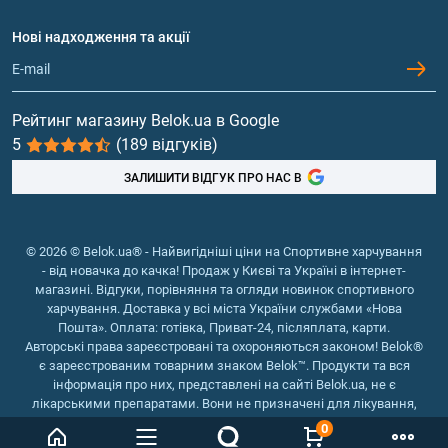
Договір приєднання
Питання та відповіді
Протеїн
Нові надходження та акції
Обмін та повернення
Контакти та адреси магазинів
Гейнери
Вітаміни та мінерали
Рейтинг магазину Belok.ua в Google
5
(189 відгуків)
Риб'ячий жир, жирні кислоти
ЗАЛИШИТИ ВІДГУК ПРО НАС В
© 2026 © Belok.ua® - Найвигідніші ціни на Спортивне харчування
- від новачка до качка! Продаж у Києві та Україні в інтернет-
магазині. Відгуки, порівняння та огляди новинок спортивного
харчування. Доставка у всі міста України службами «Нова
Пошта». Оплата: готівка, Приват-24, післяплата, карти.
Авторські права зареєстровані та охороняються законом! Belok®
є зареєстрованим товарним знаком Belok™. Продукти та вся
інформація про них, представлені на сайті Belok.ua, не є
лікарськими препаратами. Вони не призначені для лікування,
зняття симптомів та запобігання хворобам.
0
Інтернет магазин Belok.ua
››
Інтернет магазин спортивного