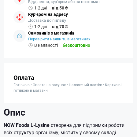
Відділення, кур’єром або на поштомат
1-2 дні
від 50 ₴
Кур’єром на адресу
Доставка до під'їзду
1-2 дні
від 70 ₴
Самовивіз з магазинів
Перевірити наявніть в магазинах
В наявності
безкоштовно
Оплата
Готівкою • Оплата на рахунок • Наложений платіж • Карткою і
готівкою в магазині
Опис
NOW Foods L-Lysine
створена для підтримки роботи
всіх структур організму, містить у своєму складі