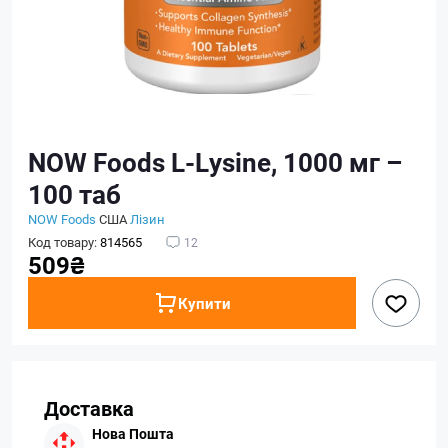
NOW Foods L-Lysine, 1000 мг –
100 таб
NOW Foods
США
Лізин
Код товару:
814565
12
509₴
Купити
Доставка
Нова Пошта