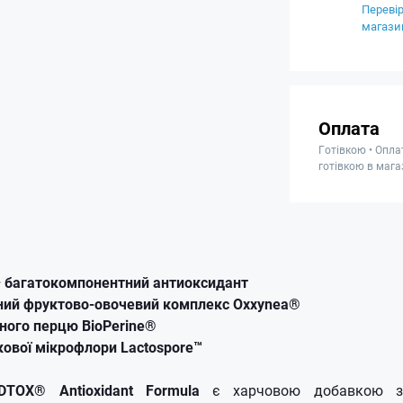
Перевір
магази
Оплата
Готівкою • Опла
готівкою в мага
– багатокомпонентний антиоксидант
ний фруктово-овочевий комплекс Oxxynea®
ного перцю BioPerine®
кової мікрофлори Lactospore™
DTOX® Antioxidant Formula
є харчовою добавкою з 