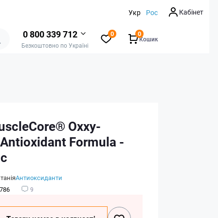
Кабінет
Укр
Рос
0 800 339 712
0
0
Кошик
Безкоштовно по Україні
uscleCore® Oxxy-
ntioxidant Formula -
пс
танія
Антиоксиданти
786
9