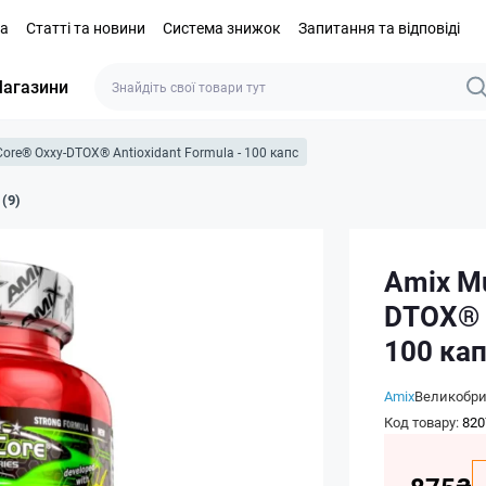
та
Статті та новини
Система знижок
Запитання та відповіді
агазини
ore® Oxxy-DTOX® Antioxidant Formula - 100 капс
 (9)
Amix M
DTOX® A
100 ка
Amix
Великобри
Код товару:
820