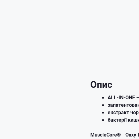
Опис
ALL-IN-ONE 
запатентова
екстракт чор
бактерії киш
MuscleCore® Oxxy-