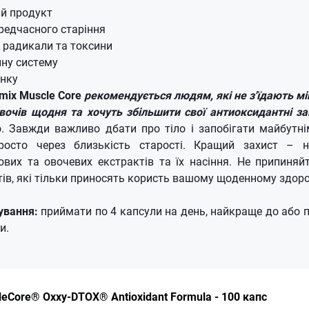
ий продукт
редчасного старіння
і радикали та токсини
ну систему
інку
Amix Muscle Core
рекомендується людям, які не з'їдають мі
вочів щодня та хочуть збільшити свої антиоксидантні за
. Завжди важливо дбати про тіло і запобігати майбутн
росто через близькість старості. Кращий захист – н
вих та овочевих екстрактів та їх насіння. Не припиняй
ів, які тільки приносять користь вашому щоденному здоро
ування:
приймати по 4 капсули на день, найкраще до або п
и.
eCore® Oxxy-DTOX® Antioxidant Formula - 100 капс