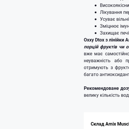
Високоякісн
Лікування пе
Усуває вільн
Зміцнює імун
Захищає печ
Oxxy Dtox з лінійки 
порцій фруктів чи о
вже має самостійно
неуважність або п
отримують з фрукто
багато антиоксидант
Рекомендоване доз
велику кількість вод
Склад Amix Muscl