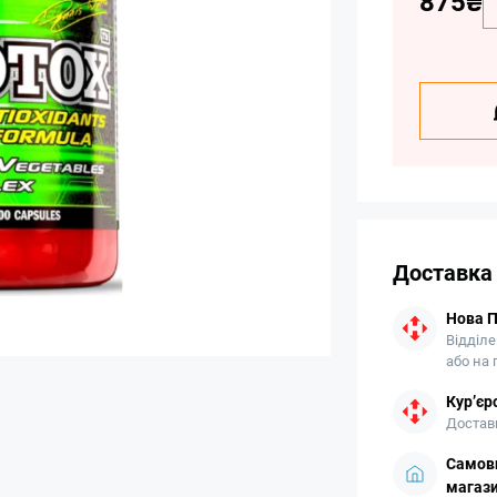
875₴
Доставка
Нова 
Відділе
або на
Кур’єр
Доставк
Самови
магази