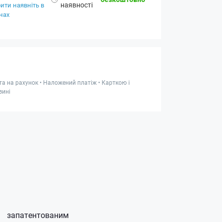
наявності
ити наявніть в
нах
та на рахунок • Наложений платіж • Карткою і
зині
запатентованим