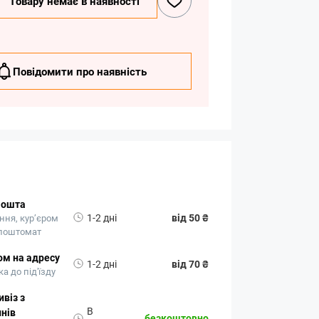
Товару немає в наявності
Повідомити про наявність
Пошта
1-2 дні
від 50 ₴
ння, кур’єром
 поштомат
ом на адресу
1-2 дні
від 70 ₴
а до під'їзду
віз з
В
нів
безкоштовно