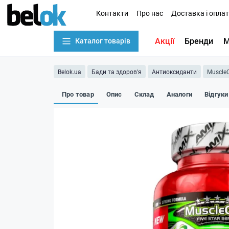
Контакти
Про нас
Доставка і опла
Акції
Бренди
М
Каталог товарів
Belok.ua
Бади та здоров'я
Антиоксиданти
MuscleC
Про товар
Опис
Склад
Аналоги
Відгуки