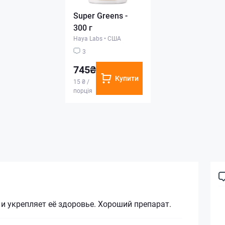
Super Greens -
300 г
Haya Labs
•
США
3
745₴
Купити
15 ₴ /
порція
и укрепляет её здоровье. Хороший препарат.