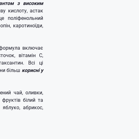
антом з високим
ву кислоту, астак
це поліфенольний
опін, каротиноїди,
я формула включає
точок, вітамін С,
аксантин. Всі ці
они більш
корисні у
ений чай, оливки,
д фруктів білий та
 яблуко, абрикос,