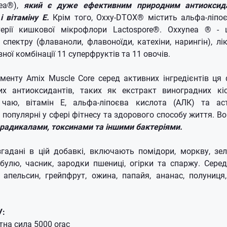
ea®),
який є дуже ефективним природним антиоксид
і вітаміну Е.
Крім того, Oxxy-DTOX® містить альфа-ліпоє
терії кишкової мікрофлори Lactospore®. Oxxynea ® - 
спектру (флаваноли, флавоноїди, катехіни, нарингін), лік
ної комбінації 11 суперфруктів та 11 овочів.
именту Amix Muscle Core серед активних інгредієнтів ц
х антиоксидантів, таких як екстракт виноградних кіс
 чаю, вітамін Е, альфа-ліпоєва кислота (АЛК) та аст
популярні у сфері фітнесу та здорового способу життя. В
 радикалами, токсинами та іншими бактеріями.
згадані в цій добавкі, включають помідори, моркву, зел
ибулю, часник, зародки пшениці, огірки та спаржу. Сере
 апельсин, грейпфрут, ожина, папайя, ананас, полуниця,
У:
на сила 5000 orac