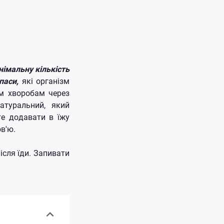
німальну кількість
паси,
які організм
ім хворобам через
атуральний, який
те додавати в їжу
в'ю.
ісля їди. Запивати