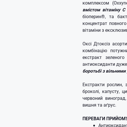
комплексом (Oxxyn
вмістом вітаміну С 
біоперин®, та бак
концентрат повного 
вітаміни з ексклюзив
Оксі Дтоксіз асорт
комбінацію потужни
екстракт зеленого
антиоксиданти дуже 
боротьбі з вільними
Екстракти рослин, 
броколі, капусту, ц
червоний виноград,
вишня та аґрус.
ПЕРЕВАГИ ПРИЙОМ
Антиоксидант