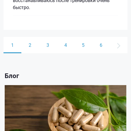
восстанавливаюсь после тренировки очень
быстро.
1
2
3
4
5
6
Блог