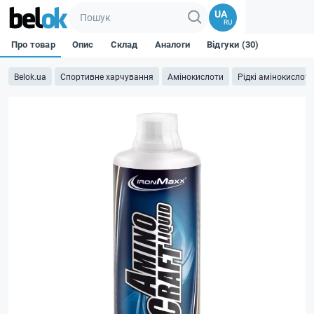
UA
RU
Про товар
Опис
Склад
Аналоги
Відгуки (30)
Belok.ua
Спортивне харчування
Амінокислоти
Рідкі амінокислоти