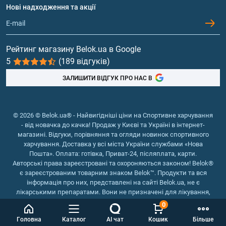
Протеїн
Нові надходження та акції
Обмін та повернення
Контакти та адреси магазинів
Гейнери
Вітаміни та мінерали
Рейтинг магазину Belok.ua в Google
5
(189 відгуків)
Риб'ячий жир, жирні кислоти
ЗАЛИШИТИ ВІДГУК ПРО НАС В
© 2026 © Belok.ua® - Найвигідніші ціни на Спортивне харчування
- від новачка до качка! Продаж у Києві та Україні в інтернет-
магазині. Відгуки, порівняння та огляди новинок спортивного
харчування. Доставка у всі міста України службами «Нова
Пошта». Оплата: готівка, Приват-24, післяплата, карти.
Авторські права зареєстровані та охороняються законом! Belok®
є зареєстрованим товарним знаком Belok™. Продукти та вся
інформація про них, представлені на сайті Belok.ua, не є
лікарськими препаратами. Вони не призначені для лікування,
зняття симптомів та запобігання хворобам.
0
Інтернет магазин Belok.ua
››
Інтернет магазин спортивного
Головна
Каталог
AI чат
Кошик
Більше
харчування