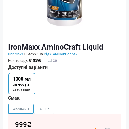
IronMaxx AminoCraft Liquid
IronMaxx
Німеччина
Рідкі амінокислоти
Код товару:
815098
30
Доступні варіанти
1000 мл
40 порцій
25 ₴ / порція
Смак
Апельсин
Вишня
999₴