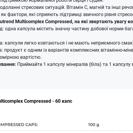
доланні стресових ситуацій. Вітамін C, магній та інші речо
як фактори, які сприяють підтримці звичного рівня стресос
trend Multicomplex Compressed, на які звертають увагу ко
д: одна капсула містить значну частину добової норми бага
: капсули легко ковтаються і не мають неприємного смак
а: продукт є одним із варіантів комплексних вітамінно-мі
помірною вартістю.
ування:
Приймайте 1 капсулу мінералів (біла) та 1 капсулу 
lticomplex Compressed - 60 капс