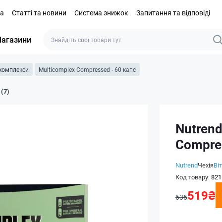
та
Статті та новини
Система знижок
Запитання та відповіді
агазини
 комплекси
Multicomplex Compressed - 60 капс
 (7)
Nutrend
Compres
Nutrend
Чехія
Ві
Код товару:
821
519₴
635