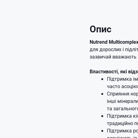
Опис
Nutrend Multicomple
для дорослих і підліт
зазвичай вважають 
Властивості, які ві
Підтримка іму
часто асоцію
Сприяння нор
інші мінерал
та загальног
Підтримка кі
традиційно по
Підтримка ро
асоціюють із