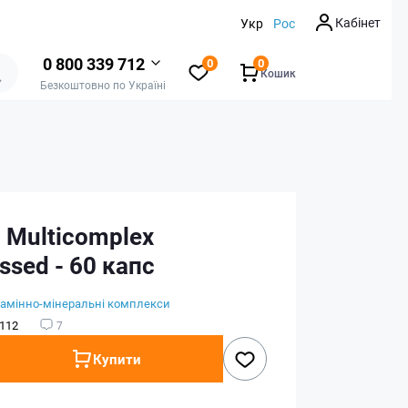
Кабінет
Укр
Рос
0 800 339 712
0
0
Кошик
Безкоштовно по Україні
 Multicomplex
sed - 60 капс
тамінно-мінеральні комплекси
112
7
Купити