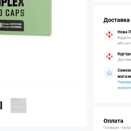
Доставка
Нова 
Відділе
або на
Кур’єр
Доставк
Самови
магази
Перевір
магази
Оплата
Готівкою • Опла