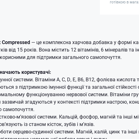
готівкою в мага
x Compressed
— це комплексна харчова добавка у формі ка
ків від 15 років. Вона містить 12 вітамінів, 6 мінералів та і
корисними для підтримки загального самопочуття.
дзначають користувачі:
нної системи. Вітаміни A, C, D, E, B6, B12, фолієва кислота
ються з підтримкою імунної функції та загальної стійкості 
мальному функціонуванню нервової системи. Вітаміни груп
и зазвичай згадуються у контексті підтримки настрою, конце
о самопочуття.
стково-м’язової системи. Кальцій, фосфор, магній та інші м
в’язують із станом кісток, зубів і м’язів.
боти серцево-судинної системи. Магній, калій, цинк та інш
 підтримкою нормальної роботи серця і судин.