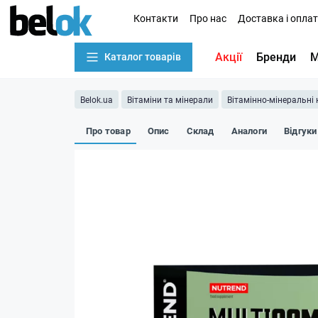
Контакти
Про нас
Доставка і опла
Акції
Бренди
М
Каталог товарів
Belok.ua
Вітаміни та мінерали
Вітамінно-мінеральні
Про товар
Опис
Склад
Аналоги
Відгуки