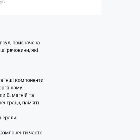
зині
псул, призначена
нші речовини, які
 та інші компоненти
організму.
и B, магній та
нтрації, пам’яті
інерали
і компоненти часто