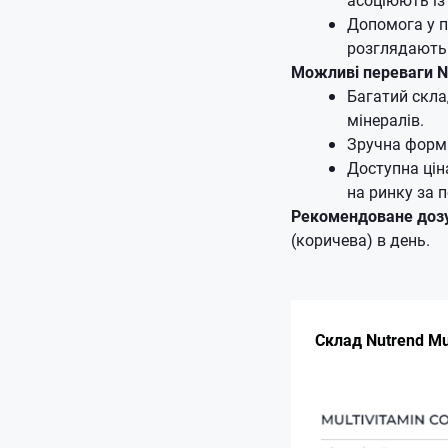
Допомога у по
розглядають 
Можливі переваги Nu
Багатий скла
мінералів.
Зручна форма
Доступна цін
на ринку за 
Рекомендоване доз
(коричева) в день.
Склад Nutrend Mu