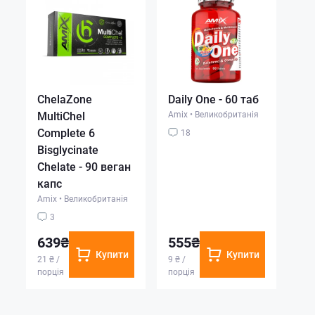
ChelaZone
Daily One - 60 таб
MultiChel
Amix
•
Великобританія
Complete 6
18
Bisglycinate
Chelate - 90 веган
капс
Amix
•
Великобританія
3
639₴
555₴
Купити
Купити
21 ₴ /
9 ₴ /
порція
порція