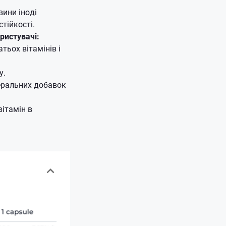
вини іноді
тійкості.
ристувачі:
тьох вітамінів і
у.
неральних добавок
вітамін в