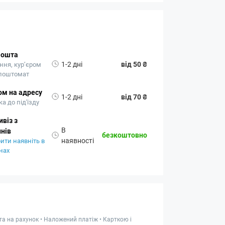
Пошта
1-2 дні
від 50 ₴
ння, кур’єром
 поштомат
ом на адресу
1-2 дні
від 70 ₴
а до під'їзду
віз з
В
нів
безкоштовно
наявності
ити наявніть в
нах
та на рахунок • Наложений платіж • Карткою і