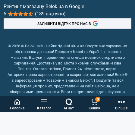
Вітаміни та мінерали
Рейтинг магазину Belok.ua в Google
5
(189 відгуків)
Риб'ячий жир, жирні кислоти
ЗАЛИШИТИ ВІДГУК ПРО НАС В
© 2026 © Belok.ua® - Найвигідніші ціни на Спортивне харчування
- від новачка до качка! Продаж у Києві та Україні в інтернет-
магазині. Відгуки, порівняння та огляди новинок спортивного
харчування. Доставка у всі міста України службами «Нова
Пошта». Оплата: готівка, Приват-24, післяплата, карти.
Авторські права зареєстровані та охороняються законом! Belok®
є зареєстрованим товарним знаком Belok™. Продукти та вся
інформація про них, представлені на сайті Belok.ua, не є
лікарськими препаратами. Вони не призначені для лікування,
зняття симптомів та запобігання хворобам.
0
Інтернет магазин Belok.ua
››
Інтернет магазин спортивного
Головна
Каталог
AI чат
Кошик
Більше
харчування