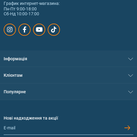
График интернет‑магазина:
Пн-Пт 9:00-18:00
Сб-Нд 10:00-17:00
Інформація
Про нас
Клієнтам
Контакти
Система знижок
Популярне
Політика конфіденційності
Доставка і оплата
Амінокислоти
Договір приєднання
Питання та відповіді
Протеїн
Нові надходження та акції
Обмін та повернення
Контакти та адреси магазинів
Гейнери