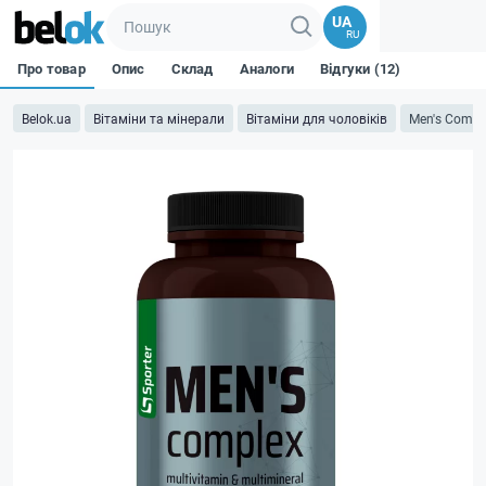
UA
RU
Про товар
Опис
Склад
Аналоги
Відгуки (12)
Belok.ua
Вітаміни та мінерали
Вітаміни для чоловіків
Men's Comple