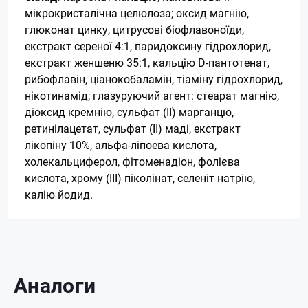
мікрокристалічна целюлоза; оксид магнію,
глюконат цинку, цитрусові біофлавоноїди,
екстракт сереної 4:1, паридоксину гідрохлорид,
екстракт женшеню 35:1, кальцію D-пантотенат,
рибофлавін, ціанокобаламін, тіаміну гідрохлорид,
нікотинамід; глазуруючий агент: стеарат магнію,
діоксид кремнію, сульфат (II) марганцю,
ретинілацетат, сульфат (II) маді, екстракт
лікопіну 10%, альфа-ліпоева кислота,
холекальциферол, фітоменадіон, фолієва
кислота, хрому (III) піколінат, селеніт натрію,
калію йодид
.
Аналоги