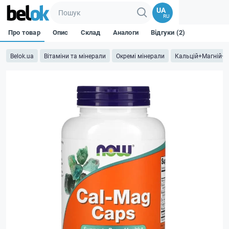
UA
RU
Про товар
Опис
Склад
Аналоги
Відгуки (2)
Belok.ua
Вітаміни та мінерали
Окремі мінерали
Кальцій+Магній+