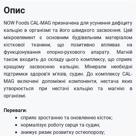
Опис
NOW Foods CAL-MAG призначена для усунення дефіциту
кальцію в організмі та його швидкого засвоєння.
Цей
мікроелемент є основним будівельним матеріалом
кісткової тканини, що позитивно впливає на
функціонування опорно-рухового апарату.
Магній
також входить до складу цього комплексу, що сприяє
кращому засвоєнню кальцію.
Мінерали необхідні
підтримки здоров'я м'язів, судин.
До комплексу CAL-
MAG включені допоміжні компоненти, нестача яких
утворюється при нестачі кальцію та магнію в
організмі.
Переваги:
сприяє зростанню та оновленню кісток;
нормалізує роботу серця та судин;
знижує ризик розвитку остеопорозу;