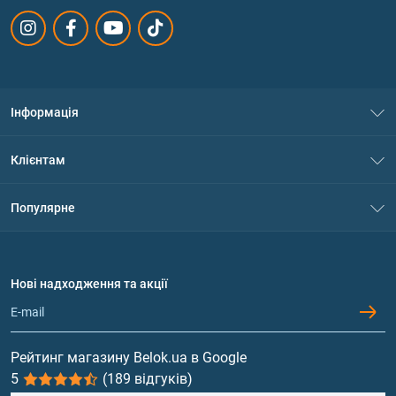
Інформація
Про нас
Клієнтам
Контакти
Система знижок
Популярне
Політика конфіденційності
Доставка і оплата
Амінокислоти
Договір приєднання
Питання та відповіді
Протеїн
Нові надходження та акції
Обмін та повернення
Контакти та адреси магазинів
Гейнери
Вітаміни та мінерали
Рейтинг магазину Belok.ua в Google
5
(189 відгуків)
Риб'ячий жир, жирні кислоти