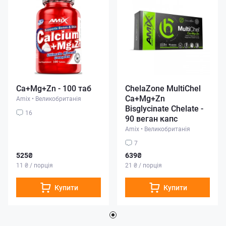
Ca+Mg+Zn - 100 таб
ChelaZone MultiChel
Ca+Mg+Zn
Amix
•
Великобританія
Bisglycinate Chelate -
16
90 веган капс
Amix
•
Великобританія
7
525₴
639₴
11 ₴ / порція
21 ₴ / порція
Купити
Купити