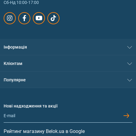
Сб-Нд 10:00-17:00
Інформація
Про нас
Клієнтам
Контакти
Система знижок
Популярне
Політика конфіденційності
Доставка і оплата
Амінокислоти
Договір приєднання
Питання та відповіді
Протеїн
Нові надходження та акції
Обмін та повернення
Контакти та адреси магазинів
Гейнери
Вітаміни та мінерали
Рейтинг магазину Belok.ua в Google