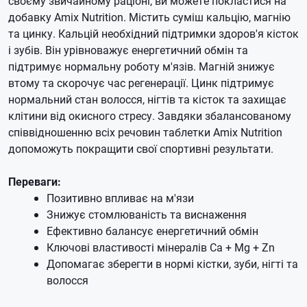
своєму звичайному раціоні, ви можете покластися на
добавку Amix Nutrition.
Містить суміш кальцію, магнію
та цинку.
Кальцій необхідний підтримки здоров'я кісток
і зубів.
Він урівноважує енергетичний обмін та
підтримує нормальну роботу м'язів.
Магній знижує
втому та скорочує час регенерації.
Цинк підтримує
нормальний стан волосся, нігтів та кісток та захищає
клітини від окисного стресу.
Завдяки збалансованому
співвідношенню всіх речовин таблетки Amix Nutrition
допоможуть покращити свої спортивні результати.
Переваги:
Позитивно впливає на м'язи
Знижує стомлюваність та виснаження
Ефективно балансує енергетичний обмін
Ключові властивості мінералів Ca + Mg + Zn
Допомагає зберегти в нормі кістки, зуби, нігті та
волосся