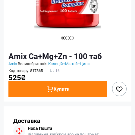
Amix Ca+Mg+Zn - 100 таб
Amix
Великобританія
Кальцій+Магній+Цинк
Код товару:
817865
16
525₴
Купити
Доставка
Нова Пошта
Відділення, кур’єром або на поштомат