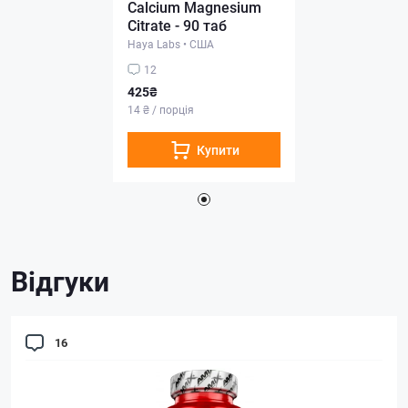
Calcium Magnesium
Citrate - 90 таб
Haya Labs
•
США
12
425₴
14 ₴ / порція
Купити
Відгуки
16