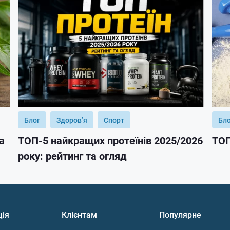
Блог
Здоров’я
Спорт
Бл
а
ТОП-5 найкращих протеїнів 2025/2026
ТОП
року: рейтинг та огляд
ція
Клієнтам
Популярне