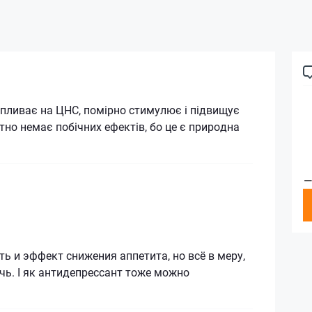
пливає на ЦНС, помірно стимулює і підвищує
тно немає побічних ефектів, бо це є природна
—
сть и эффект снижения аппетита, но всё в меру,
чь. І як антидепрессант тоже можно