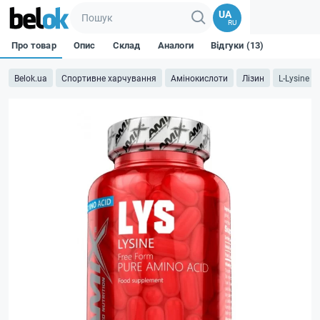
UA
RU
Про товар
Опис
Склад
Аналоги
Відгуки (13)
Belok.ua
Спортивне харчування
Амінокислоти
Лізин
L-Lysine 6