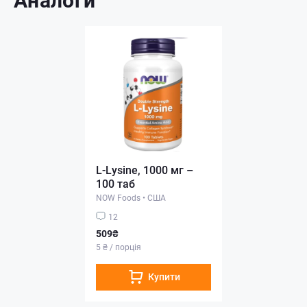
L-Lysine, 1000 мг –
100 таб
NOW Foods
•
США
12
509₴
5 ₴ / порція
Купити