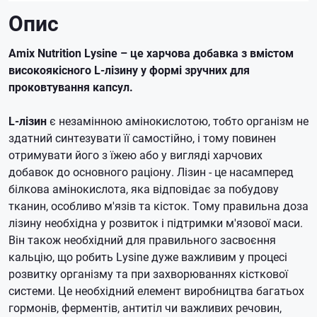
Опис
Amix Nutrition Lysine – це харчова добавка з вмістом
високоякісного L-лізину у формі зручних для
проковтування капсул.
L-лізин
є незамінною амінокислотою, тобто організм не
здатний синтезувати її самостійно, і тому повинен
отримувати його з їжею або у вигляді харчових
добавок до основного раціону. Лізин - це насамперед
білкова амінокислота, яка відповідає за побудову
тканин, особливо м'язів та кісток. Тому правильна доза
лізину необхідна у розвиток і підтримки м'язової маси.
Він також необхідний для правильного засвоєння
кальцію, що робить Lysine дуже важливим у процесі
розвитку організму та при захворюваннях кісткової
системи. Це необхідний елемент виробництва багатьох
гормонів, ферментів, антитіл чи важливих речовин,