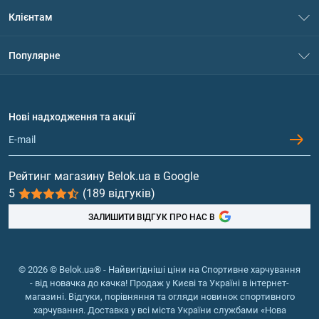
Про нас
Клієнтам
Контакти
Система знижок
Популярне
Політика конфіденційності
Доставка і оплата
Амінокислоти
Договір приєднання
Питання та відповіді
Протеїн
Нові надходження та акції
Обмін та повернення
Контакти та адреси магазинів
Гейнери
Вітаміни та мінерали
Рейтинг магазину Belok.ua в Google
5
(189 відгуків)
Риб'ячий жир, жирні кислоти
ЗАЛИШИТИ ВІДГУК ПРО НАС В
© 2026 © Belok.ua® - Найвигідніші ціни на Спортивне харчування
- від новачка до качка! Продаж у Києві та Україні в інтернет-
магазині. Відгуки, порівняння та огляди новинок спортивного
харчування. Доставка у всі міста України службами «Нова