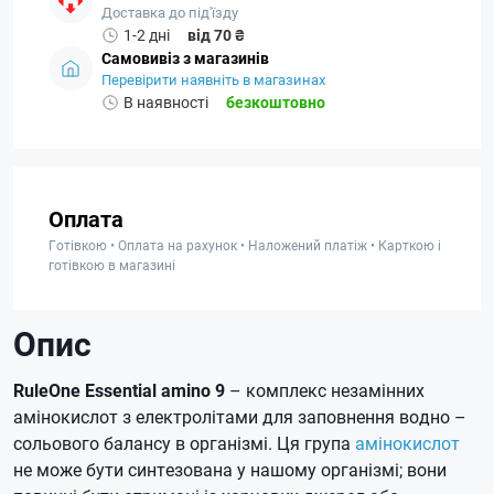
Доставка до під'їзду
1-2 дні
від 70 ₴
Самовивіз з магазинів
Перевірити наявніть в магазинах
В наявності
безкоштовно
Оплата
Готівкою • Оплата на рахунок • Наложений платіж • Карткою і
готівкою в магазині
Опис
RuleOne Essential amino 9
– комплекс незамінних
амінокислот з електролітами для заповнення водно –
сольового балансу в організмі.
Ця група
амінокислот
не може бути синтезована у нашому організмі;
вони