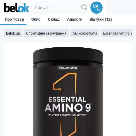
UA
RU
Про товар
Опис
Склад
Аналоги
Відгуки (12)
Belok.ua
Спортивне харчування
Амінокислоти
Essential Amino 9