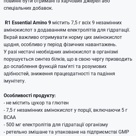
повинні бути отримані із харчових джерел або
спеціальних добавок.
R1 Essential Amino 9
містить 7,5 г всіх 9 незамінних
амінокислот з додаванням електролітів для гідратації.
Вкрай важливо отримувати норму цих амінокислот
щодня, особливо у період фізичних навантажень.
У разі нестачі необхідних амінокислот в організмі
порушується синтез білків, що в свою чергу призводить
до ослаблення функцій пам'яті та розумових
здібностей, зниження працездатності та падіння
імунітету.
Особливості продукту:
- не містить цукор та глютен
- 7,5 г незамінних амінокислот у порції, включаючи 5 г
BCAA
- 500 мг електролітів для гідратації організму
- ретельно змішане та упаковане на підприємстві GMP