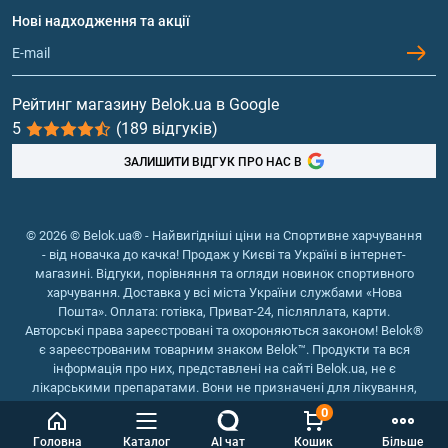
Протеїн
Нові надходження та акції
Обмін та повернення
Контакти та адреси магазинів
Гейнери
Вітаміни та мінерали
Рейтинг магазину Belok.ua в Google
5
(189 відгуків)
Риб'ячий жир, жирні кислоти
ЗАЛИШИТИ ВІДГУК ПРО НАС В
© 2026 © Belok.ua® - Найвигідніші ціни на Спортивне харчування
- від новачка до качка! Продаж у Києві та Україні в інтернет-
магазині. Відгуки, порівняння та огляди новинок спортивного
харчування. Доставка у всі міста України службами «Нова
Пошта». Оплата: готівка, Приват-24, післяплата, карти.
Авторські права зареєстровані та охороняються законом! Belok®
є зареєстрованим товарним знаком Belok™. Продукти та вся
інформація про них, представлені на сайті Belok.ua, не є
лікарськими препаратами. Вони не призначені для лікування,
зняття симптомів та запобігання хворобам.
0
Інтернет магазин Belok.ua
››
Інтернет магазин спортивного
Головна
Каталог
AI чат
Кошик
Більше
харчування