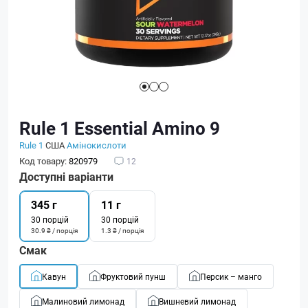
Rule 1 Essential Amino 9
Rule 1
США
Амінокислоти
Код товару:
820979
12
Доступні варіанти
345 г
11 г
30 порцій
30 порцій
30.9 ₴ / порція
1.3 ₴ / порція
Смак
Кавун
Фруктовий пунш
Персик – манго
Малиновий лимонад
Вишневий лимонад