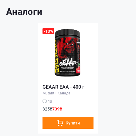
Аналоги
-10%
GEAAR ЕАА - 400 г
Mutant
•
Канада
15
825₴
739₴
Купити