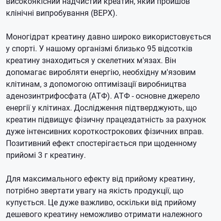
високоякісний надчистий креатин, який пройшов
клінічні випробування (ВЕРХ).
Моногідрат креатину давно широко використовується
у спорті.
У нашому організмі близько 95 відсотків
креатину знаходиться у скелетних м'язах.
Він
допомагає виробляти енергію, необхідну м'язовим
клітинам, з допомогою оптимізації виробництва
аденозинтрифосфата (АТФ).
АТФ - основне джерело
енергії у клітинах.
Дослідження підтверджують, що
креатин підвищує фізичну працездатність за рахунок
дуже інтенсивних короткострокових фізичних вправ.
Позитивний ефект спостерігається при щоденному
прийомі 3 г креатину.
Для максимального ефекту від прийому креатину,
потрібно звертати увагу на якість продукції, що
купується.
Це дуже важливо, оскільки від прийому
дешевого креатину неможливо отримати належного