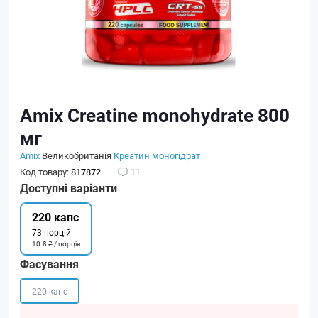
Amix Creatine monohydrate 800
мг
Amix
Великобританія
Креатин моногідрат
Код товару:
817872
11
Доступні варіанти
220 капс
73 порцій
10.8 ₴ / порція
Фасування
220 капс