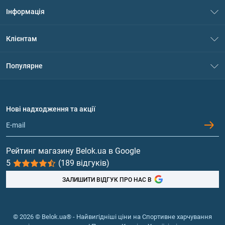
Інформація
Про нас
Клієнтам
Контакти
Система знижок
Популярне
Політика конфіденційності
Доставка і оплата
Амінокислоти
Договір приєднання
Питання та відповіді
Протеїн
Нові надходження та акції
Обмін та повернення
Контакти та адреси магазинів
Гейнери
Вітаміни та мінерали
Рейтинг магазину Belok.ua в Google
5
(189 відгуків)
Риб'ячий жир, жирні кислоти
ЗАЛИШИТИ ВІДГУК ПРО НАС В
© 2026 © Belok.ua® - Найвигідніші ціни на Спортивне харчування