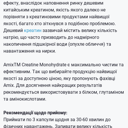
ефекту, внаслідок наповнення ринку дешевим
китайським креатином, якість якого далеко не
порівняти з креатиновими продуктами найвищої
якості, багато хто зіткнувся з подібною проблемою.
Дешевий
креатин
зазвичай містить велику кількість
натрію, що часто призводить до надмірного
накопичення підшкірної води (опухле обличчя) та
навантаження на нирки.
AmixTM Creatine Monohydrate є максимально чистим та
ефективним.
Так що вибирайте продукцію найвищої
якості за доступною ціною, яку пропонують фахівці
Amix.
Для досягнення найкращих результатів
рекомендується використовувати з білком, глутаміном
та амінокислотами.
Рекомендації щодо прийому:
Приймати по 3 капсули щодня за 30-60 хвилин до
фізичних навантажень.
Запивати велику кількість