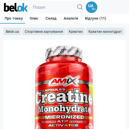
UA
RU
Про товар
Опис
Склад
Аналоги
Відгуки (11)
Belok.ua
Спортивне харчування
Креатин
Креатин моногідрат