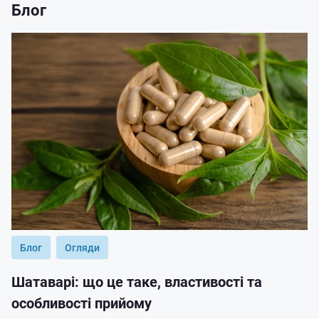
Блог
Блог
Огляди
Шатаварі: що це таке, властивості та
особливості прийому