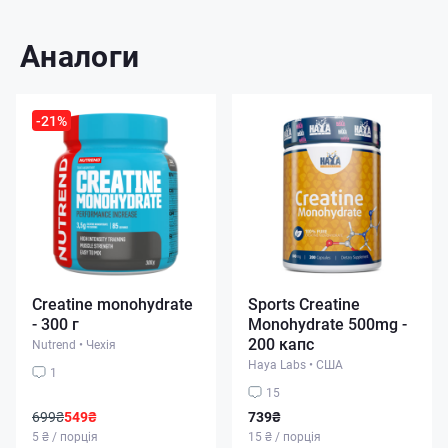
Аналоги
-21%
Creatine monohydrate
Sports Creatine
- 300 г
Monohydrate 500mg -
200 капс
Nutrend
•
Чехія
Haya Labs
•
США
1
15
699₴
549₴
739₴
5 ₴ / порція
15 ₴ / порція