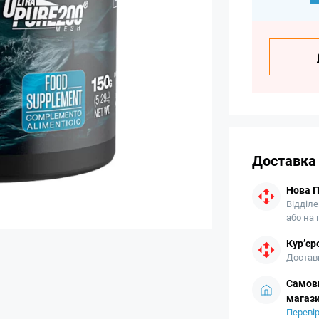
Доставка
Нова 
Відділе
або на
Кур’єр
Доставк
Самови
магази
Перевір