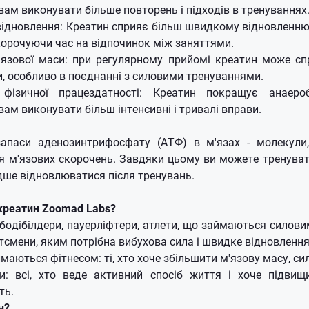
ам виконувати більше повторень і підходів в тренуваннях
ідновлення: Креатин сприяє більш швидкому відновленню 
корочуючи час на відпочинок між заняттями.
'язової маси: при регулярному прийомі креатин може с
и, особливо в поєднанні з силовими тренуваннями.
фізичної працездатності: Креатин покращує анаероб
ам виконувати більш інтенсивні і тривалі вправи.
апаси аденозинтрифосфату (АТФ) в м'язах - молекули
я м'язових скорочень. Завдяки цьому ви можете тренуват
дше відновлюватися після тренувань.
 креатин Zoomad Labs?
бодібілдери, пауерліфтери, атлети, що займаються силови
тсмени, яким потрібна вибухова сила і швидке відновлення
маються фітнесом: ті, хто хоче збільшити м'язову масу, сил
и: всі, хто веде активний спосіб життя і хоче підвищ
ть.
н?