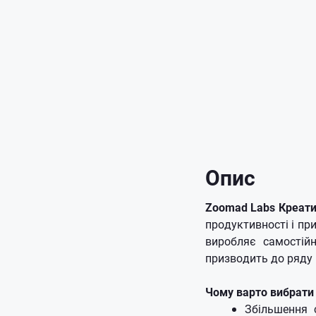
Опис
Zoomad Labs Креат
продуктивності і пр
виробляє самостій
призводить до ряду 
Чому варто вибрати
Збільшення с