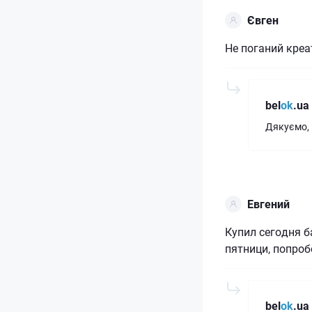
Євген
Не поганий креа
bel
ok
.ua
Дякуємо, 
Евгений
Купил сегодня б
пятници, попро
bel
ok
.ua