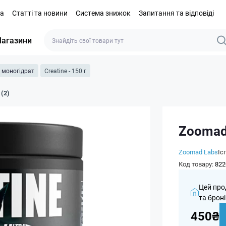
та
Статті та новини
Система знижок
Запитання та відповіді
агазини
 моногідрат
Creatine - 150 г
 (2)
Zoomad 
Zoomad Labs
Іс
Код товару:
822
Цей про
та броні
450₴