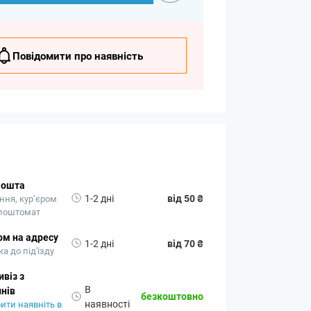
Повідомити про наявність
Пошта
1-2 дні
від 50 ₴
ння, кур’єром
 поштомат
ом на адресу
1-2 дні
від 70 ₴
а до під'їзду
віз з
В
нів
безкоштовно
наявності
ити наявніть в