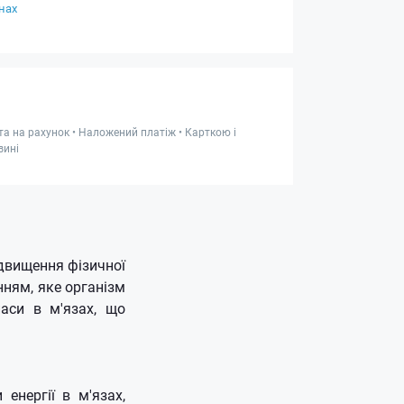
нах
та на рахунок • Наложений платіж • Карткою і
зині
ідвищення фізичної
нням, яке організм
аси в м'язах, що
енергії в м'язах,