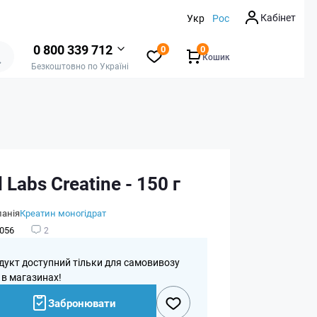
Кабінет
Укр
Рос
0 800 339 712
0
0
Кошик
Безкоштовно по Україні
Labs Creatine - 150 г
панія
Креатин моногідрат
056
2
дукт доступний тільки для самовивозу
 в магазинах!
Забронювати