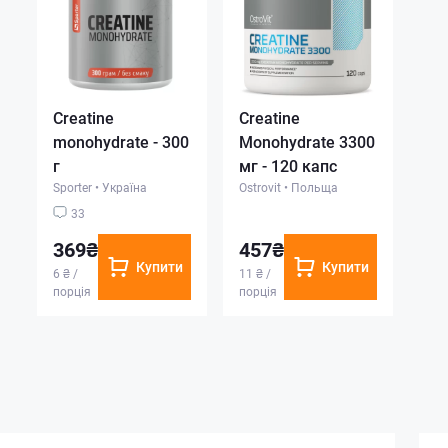
Creatine
Creatine
monohydrate - 300
Monohydrate 3300
г
мг - 120 капс
Sporter
•
Україна
Ostrovit
•
Польща
33
369₴
457₴
Купити
Купити
6 ₴ /
11 ₴ /
порція
порція