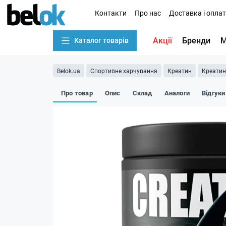
Контакти
Про нас
Доставка і опла
Акції
Бренди
М
Каталог товарів
Belok.ua
Спортивне харчування
Креатин
Креатин
Про товар
Опис
Склад
Аналоги
Відгуки