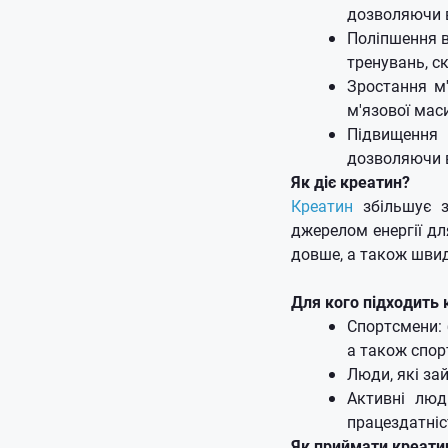
дозволяючи в
Поліпшення в
тренувань, с
Зростання м
м'язової мас
Підвищення 
дозволяючи в
Як діє креатин?
Креатин
збільшує з
джерелом енергії дл
довше, а також шви
Для кого підходить
Спортсмени: 
а також спор
Люди, які зай
Активні люд
працездатніс
Як приймати креати