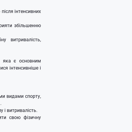
.
після інтенсивних
прияти збільшенню
ну витривалість,
, яка є основним
ися інтенсивніше і
ми видами спорту,
.
у і витривалість.
ити свою фізичну