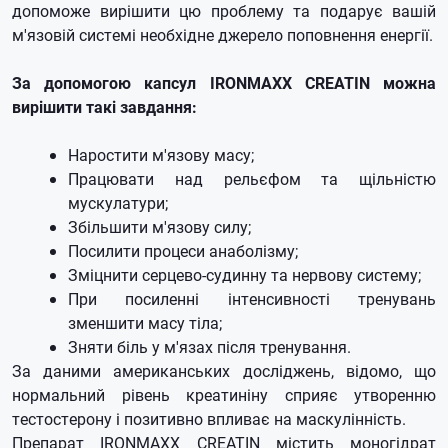
допоможе вирішити цю проблему та подарує вашій
м'язовій системі необхідне джерело поповнення енергії.
За допомогою капсул IRONMAXX CREATIN можна
вирішити такі завдання:
Наростити м'язову масу;
Працювати над рельєфом та щільністю
мускулатури;
Збільшити м'язову силу;
Посилити процеси анаболізму;
Зміцнити серцево-судинну та нервову систему;
При посиленні інтенсивності тренувань
зменшити масу тіла;
Зняти біль у м'язах після тренування.
За даними американських досліджень, відомо, що
нормальний рівень креатиніну сприяє утворенню
тестостерону і позитивно впливає на маскулінність.
Препарат IRONMAXX CREATIN містить моногідрат