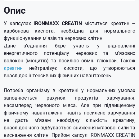
Опис
У капсулах
IRONMAXX CREATIN
міститься креатин –
карбонова кислота, необхідна для нормального
функціонування м'язів та нервових клітин.
Дане з'єднання бере участь у відновленні
енергетичного потенціалу нервових та м'язових
волокон (міоцитів) та посилює обмін глюкози.
Також
креатин
нейтралізує кислоти, що утворюються
внаслідок інтенсивних фізичних навантажень.
Потреба організму в креатині у нормальних умовах
заповнюється рахунок продуктів харчування,
насамперед червоного м'яса.
Але при підвищеному
фізичному навантаженні навіть посилене харчування
не дасть м'язам необхідну кількість креатину,
внаслідок чого відбувається зниження м'язової сили та
виснаження клітин.
Прийом капсул IRONMAXX CREATIN