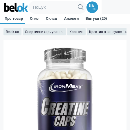
UA
RU
Про товар
Опис
Склад
Аналоги
Відгуки (20)
Belok.ua
Спортивне харчування
Креатин
Креатин в капсулах і та