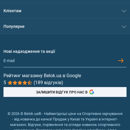
Про нас
Клієнтам
Контакти
Система знижок
Популярне
Політика конфіденційності
Доставка і оплата
Амінокислоти
Договір приєднання
Питання та відповіді
Протеїн
Нові надходження та акції
Обмін та повернення
Контакти та адреси магазинів
Гейнери
Вітаміни та мінерали
Рейтинг магазину Belok.ua в Google
5
(189 відгуків)
Риб'ячий жир, жирні кислоти
ЗАЛИШИТИ ВІДГУК ПРО НАС В
© 2026 © Belok.ua® - Найвигідніші ціни на Спортивне харчування
- від новачка до качка! Продаж у Києві та Україні в інтернет-
магазині. Відгуки, порівняння та огляди новинок спортивного