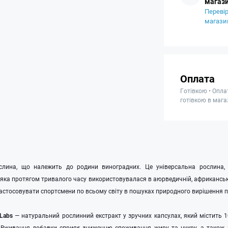
магази
Перевір
магази
Оплата
Готівкою • Опла
готівкою в мага
слина, що належить до родини виноградних. Це універсальна рослина,
ка протягом тривалого часу використовувалася в аюрведичній, африканські
застосовувати спортсмени по всьому світу в пошуках природного вирішення
 Labs
— натуральний рослинний екстракт у зручних капсулах, який містить 1
. Вживання добавки сприяє зниженню споживання жиру та цукру, а також 