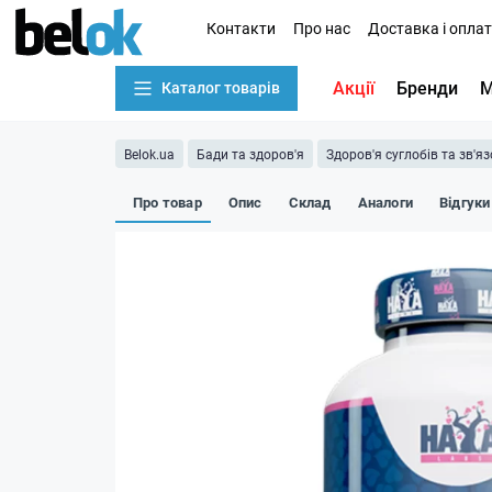
Контакти
Про нас
Доставка і опла
Акції
Бренди
М
Каталог товарів
Belok.ua
Бади та здоров'я
Здоров'я суглобів та зв'яз
Про товар
Опис
Склад
Аналоги
Відгуки