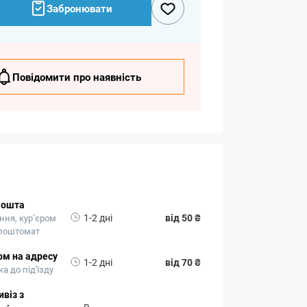
Забронювати
Повідомити про наявність
Пошта
1-2 дні
від 50 ₴
ння, кур’єром
 поштомат
ом на адресу
1-2 дні
від 70 ₴
а до під'їзду
віз з