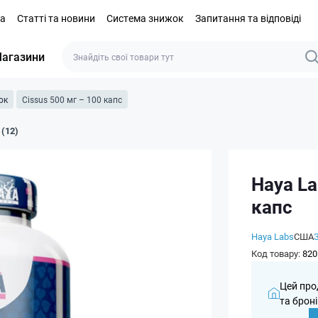
та
Статті та новини
Система знижок
Запитання та відповіді
агазини
ок
Cissus 500 мг – 100 капс
 (12)
Haya La
капс
Haya Labs
США
Код товару:
820
Цей про
та броні