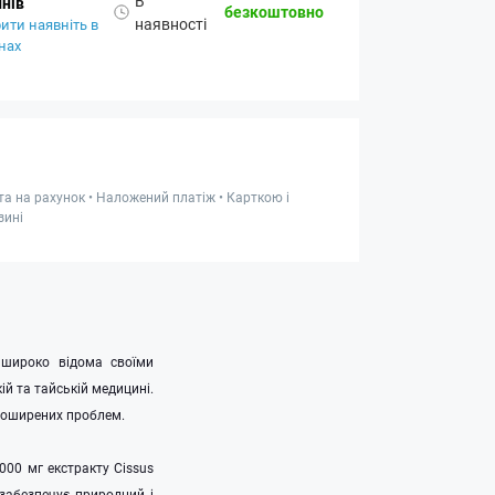
В
нів
безкоштовно
наявності
ити наявніть в
нах
та на рахунок • Наложений платіж • Карткою і
зині
 широко відома своїми
й та тайській медицині.
 поширених проблем.
000 мг екстракту Cissus
забезпечує природний і