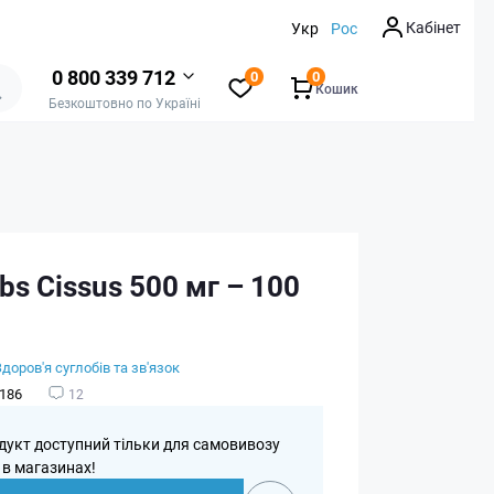
Кабінет
Укр
Рос
0 800 339 712
0
0
Кошик
Безкоштовно по Україні
bs Cissus 500 мг – 100
Здоров'я суглобів та зв'язок
186
12
дукт доступний тільки для самовивозу
 в магазинах!