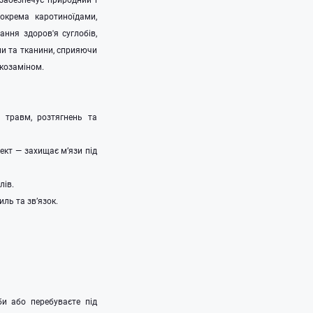
окрема каротиноїдами,
ння здоров'я суглобів,
ни та тканини, сприяючи
козаміном.
 травм, розтягнень та
ект — захищає м’язи під
лів.
ль та зв’язок.
би або перебуваєте під