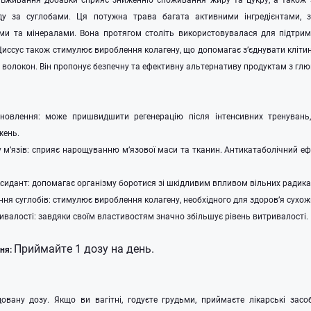
ду за суглобами. Ця потужна трава багата активними інгредієнтами, з
ами та мінералами. Вона протягом століть використовувалася для підтрима
к. Циссус також стимулює вироблення колагену, що допомагає з’єднувати кліти
волокон. Він пропонує безпечну та ефективну альтернативу продуктам з глю
новлення: може пришвидшити регенерацію після інтенсивних тренувань,
жень.
 м’язів: сприяє нарощуванню м’язової маси та тканин. Антикатаболічний еф
идант: допомагає організму боротися зі шкідливим впливом вільних радика
ення суглобів: стимулює вироблення колагену, необхідного для здоров’я сухожи
валості: завдяки своїм властивостям значно збільшує рівень витривалості.
Приймайте 1 дозу на день.
ня:
вану дозу. Якщо ви вагітні, годуєте грудьми, приймаєте лікарські засо