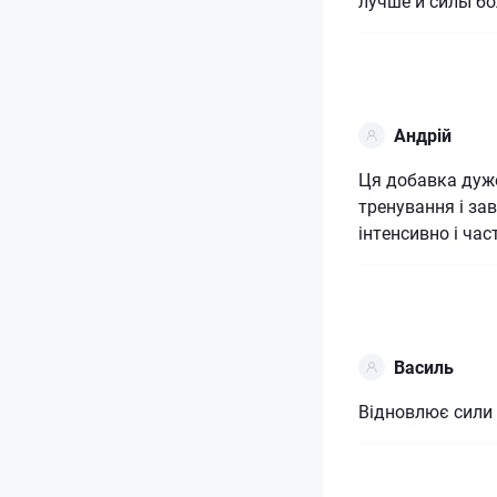
лучше и силы б
Андрій
Ця добавка дуже
тренування і за
інтенсивно і час
Василь
Відновлює сили 