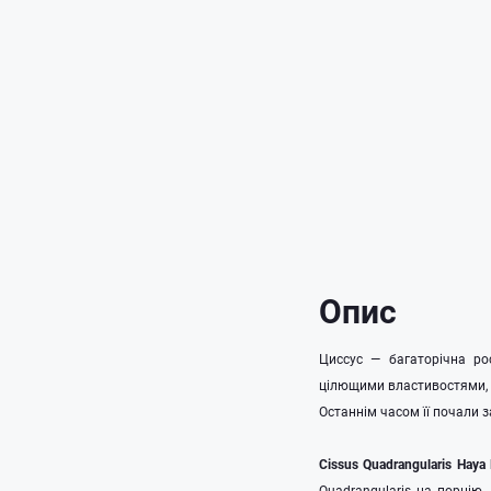
Опис
Циссус — багаторічна ро
цілющими властивостями, я
Останнім часом її почали 
Cissus Quadrangularis Haya
Quadrangularis на порцію