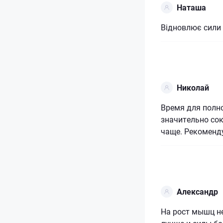
Наташа
Відновлює сили
Николай
Время для полно
значительно сок
чаще. Рекоменду
Александр
На рост мышц не