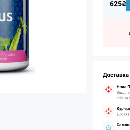
625₴
Доставка
Нова 
Відділе
або на
Кур’єр
Доставк
Самови