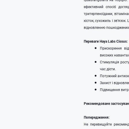
ефективний спосіб догля
тритерпеноїдами, вітамін
кісток, сухожиль і зв’язо
відновленню пошкоджених 
Переваги Haya Labs Cissus:
Прискорення від
високих наванта
Стимуляція росту
час дієти.
Потужний антиокс
Захист і відновл
Підвищення витри
Рекомендоване застосуван
Попередження:
Не перевищуйте рекомендо