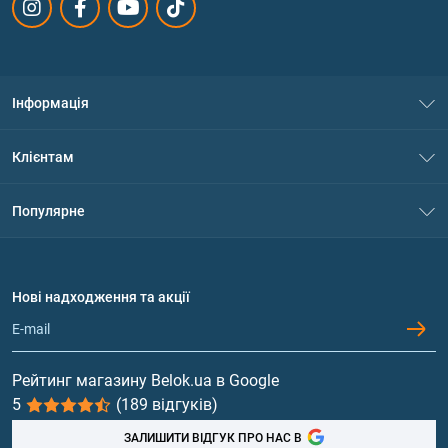
Інформація
Про нас
Клієнтам
Контакти
Система знижок
Популярне
Політика конфіденційності
Доставка і оплата
Амінокислоти
Договір приєднання
Питання та відповіді
Протеїн
Нові надходження та акції
Обмін та повернення
Контакти та адреси магазинів
Гейнери
Вітаміни та мінерали
Рейтинг магазину Belok.ua в Google
5
(189 відгуків)
Риб'ячий жир, жирні кислоти
ЗАЛИШИТИ ВІДГУК ПРО НАС В