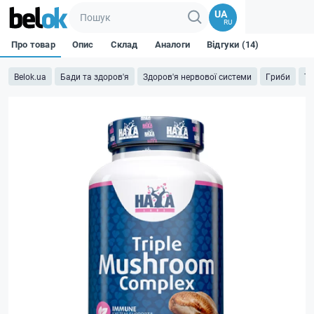
UA
RU
Про товар
Опис
Склад
Аналоги
Відгуки (14)
Belok.ua
Бади та здоров'я
Здоров'я нервової системи
Гриби
Tr