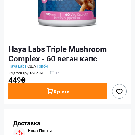
Haya Labs Triple Mushroom
Complex - 60 веган капс
Haya Labs
США
Гриби
Код товару:
820439
14
449₴
Купити
Доставка
Нова Пошта