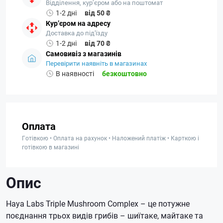
Відділення, кур’єром або на поштомат
1-2 дні
від 50 ₴
Кур’єром на адресу
Доставка до під'їзду
1-2 дні
від 70 ₴
Самовивіз з магазинів
Перевірити наявніть в магазинах
В наявності
безкоштовно
Оплата
Готівкою • Оплата на рахунок • Наложений платіж • Карткою і
готівкою в магазині
Опис
Haya Labs Triple Mushroom Complex – це потужне
поєднання трьох видів грибів – шиїтаке, майтаке та