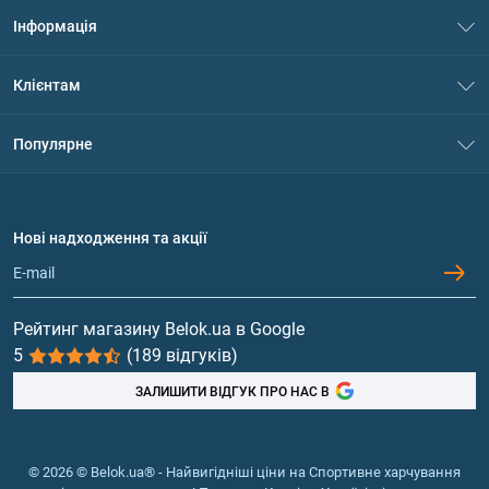
Інформація
Про нас
Клієнтам
Контакти
Система знижок
Популярне
Політика конфіденційності
Доставка і оплата
Амінокислоти
Договір приєднання
Питання та відповіді
Протеїн
Нові надходження та акції
Обмін та повернення
Контакти та адреси магазинів
Гейнери
Вітаміни та мінерали
Рейтинг магазину Belok.ua в Google
5
(189 відгуків)
Риб'ячий жир, жирні кислоти
ЗАЛИШИТИ ВІДГУК ПРО НАС В
© 2026 © Belok.ua® - Найвигідніші ціни на Спортивне харчування