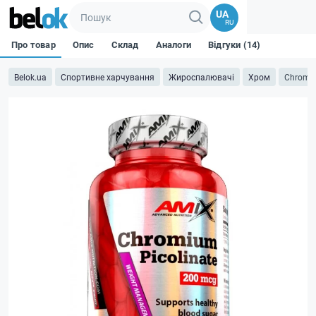
UA
RU
Про товар
Опис
Склад
Аналоги
Відгуки (14)
Belok.ua
Спортивне харчування
Жироспалювачі
Хром
Chromiu