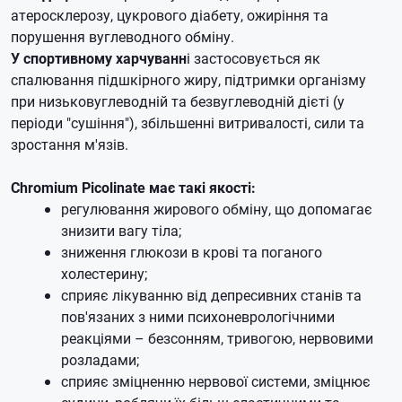
атеросклерозу, цукрового діабету, ожиріння та
порушення вуглеводного обміну.
У спортивному харчуванн
і застосовується як
спалювання підшкірного жиру, підтримки організму
при низьковуглеводній та безвуглеводній дієті (у
періоди "сушіння"), збільшенні витривалості, сили та
зростання м'язів.
Chromium Picolinate має такі якості:
регулювання жирового обміну, що допомагає
знизити вагу тіла;
зниження глюкози в крові та поганого
холестерину;
сприяє лікуванню від депресивних станів та
пов'язаних з ними психоневрологічними
реакціями – безсонням, тривогою, нервовими
розладами;
сприяє зміцненню нервової системи, зміцнює