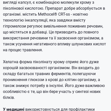
вигляді капсул, є комбінацією молекули хрому з
піколінової кислотою. Препарат добре абсорбується в
організмі. містить Methocel® CRT-ss - новітню
технологію інкапсуляції, яка завдяки вмісту
гіпромелози регулює вивільнення поживних речовин,
що містяться в добавці. Це призводить до повного
використання речовини та її засвоєння організмом, а
також усунення негативного впливу шлункових кислот
на процес травлення.
Хелатна форма піколінату хрому сприяє його дуже
хорошій засвоюваності організмом. Він входить до
складу багатьох травних ферментів, полегшуючи
проникнення глюкози з крові до клітин організму, а
також знижує потребу в інсуліні. Його дуже важливою
особливістю є те, що він бере участь у синтезі нових
білків.
У медицині
використовується для профілактики