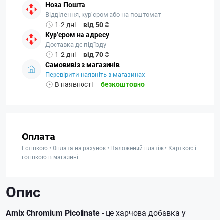
Нова Пошта
Відділення, кур’єром або на поштомат
1-2 дні
від 50 ₴
Кур’єром на адресу
Доставка до під'їзду
1-2 дні
від 70 ₴
Самовивіз з магазинів
Перевірити наявніть в магазинах
В наявності
безкоштовно
Оплата
Готівкою • Оплата на рахунок • Наложений платіж • Карткою і
готівкою в магазині
Опис
Amix Chromium Picolinate
- це харчова добавка у