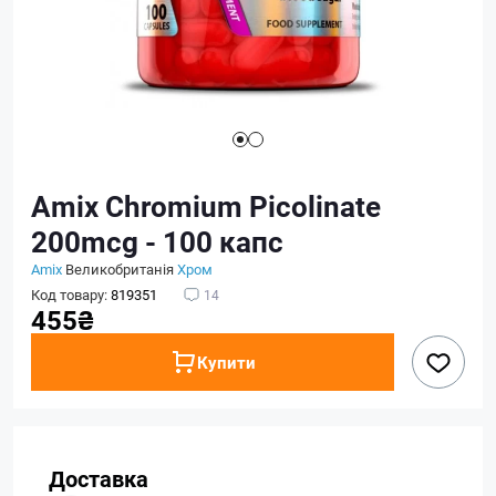
Amix Chromium Picolinate
200mcg - 100 капс
Amix
Великобританія
Хром
Код товару:
819351
14
455₴
Купити
Доставка