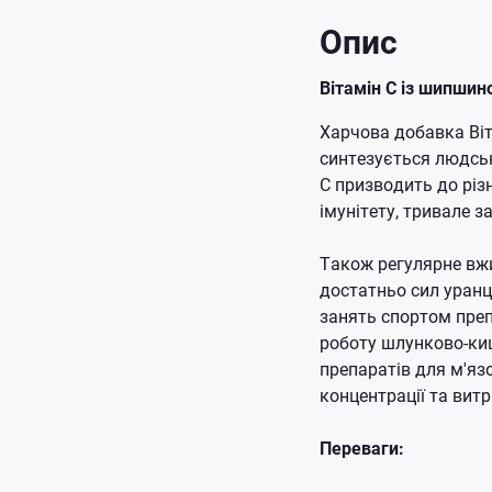
Опис
Вітамін С із шипшин
Харчова добавка Віт
синтезується людськ
С призводить до різ
імунітету, тривале 
Також регулярне вж
достатньо сил уранці
занять спортом преп
роботу шлунково-ки
препаратів для м'язо
концентрації та витр
Переваги: