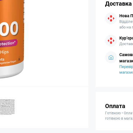
Доставка
Нова 
Відділе
або на
Кур’єр
Доставк
Самови
магази
Перевір
магази
Оплата
Готівкою • Опла
готівкою в мага