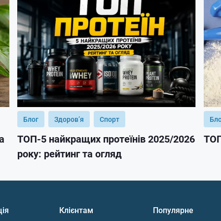
Блог
Здоров’я
Спорт
Бл
а
ТОП-5 найкращих протеїнів 2025/2026
ТОП
року: рейтинг та огляд
ція
Клієнтам
Популярне