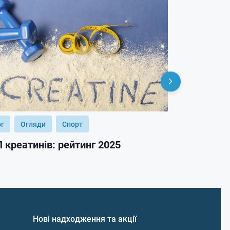
ог
Огляди
Спорт
Блог
Огл
 креатинів: рейтинг 2025
ТОП гейнер
Нові надходження та акції