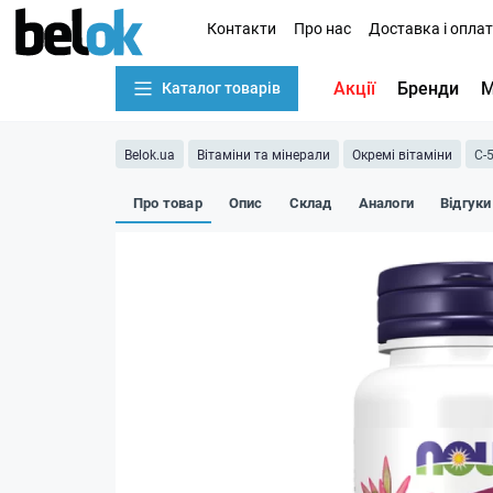
Контакти
Про нас
Доставка і опла
Акції
Бренди
М
Каталог товарів
Belok.ua
Вітаміни та мінерали
Окремі вітаміни
C-
Про товар
Опис
Склад
Аналоги
Відгуки