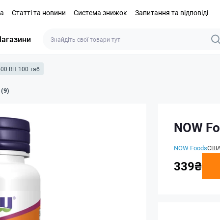
та
Статті та новини
Система знижок
Запитання та відповіді
агазини
500 RH 100 таб
 (9)
NOW Fo
NOW Foods
СШ
339₴