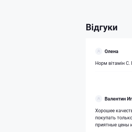
Відгуки
Олена
Норм вітамін С.
Валентин И
Хорошее качеств
покупать только
приятные цены 