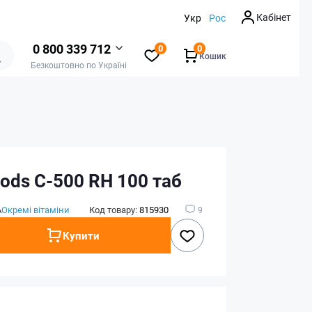
Кабінет
Укр
Рос
0 800 339 712
0
0
Кошик
Безкоштовно по Україні
ods C-500 RH 100 таб
А
Окремі вітаміни
Код товару:
815930
9
Купити