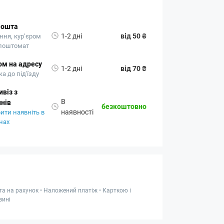
Пошта
1-2 дні
від 50 ₴
ння, кур’єром
 поштомат
ом на адресу
1-2 дні
від 70 ₴
а до під'їзду
віз з
В
нів
безкоштовно
наявності
ити наявніть в
нах
та на рахунок • Наложений платіж • Карткою і
зині