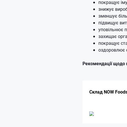
покращує іму
знижує виро
зменшує біль
підвищує вит
уповільнює п
захищає орга
покращує стан
оздоровлює 
Рекомендації щодо 
Склад NOW Foods