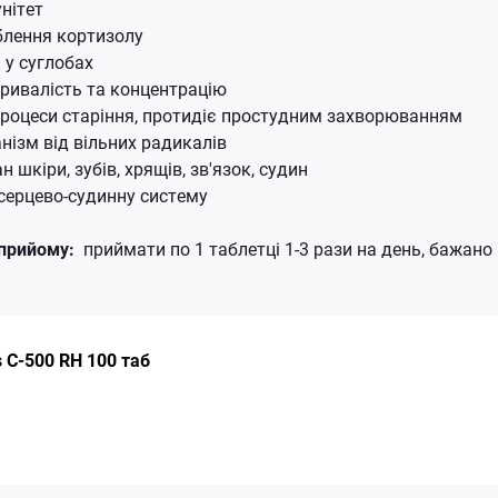
нітет
блення кортизолу
 у суглобах
ривалість та концентрацію
роцеси старіння, протидіє простудним захворюванням
нізм від вільних радикалів
 шкіри, зубів, хрящів, зв'язок, судин
серцево-судинну систему
прийому:
приймати по 1 таблетці 1-3 рази на день, бажано п
 C-500 RH 100 таб