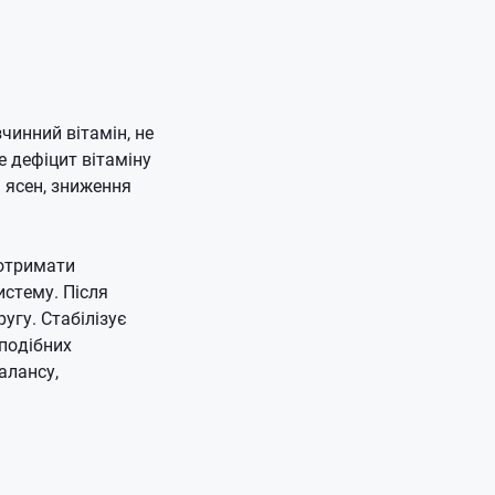
чинний вітамін, не
 дефіцит вітаміну
 ясен, зниження
 отримати
систему.
Після
ругу.
Стабілізує
подібних
алансу,