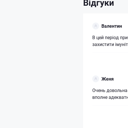
Відгуки
Валентин
В цей період п
захистити імуні
Женя
Очень довольна
вполне адекватн