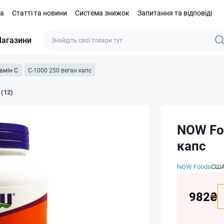
та
Статті та новини
Система знижок
Запитання та відповіді
агазини
тамін C
C-1000 250 веган капс
 (12)
NOW Fo
капс
NOW Foods
СШ
982₴