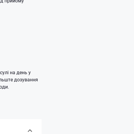
від прийому
улі на день у
ільште дозування
оди.