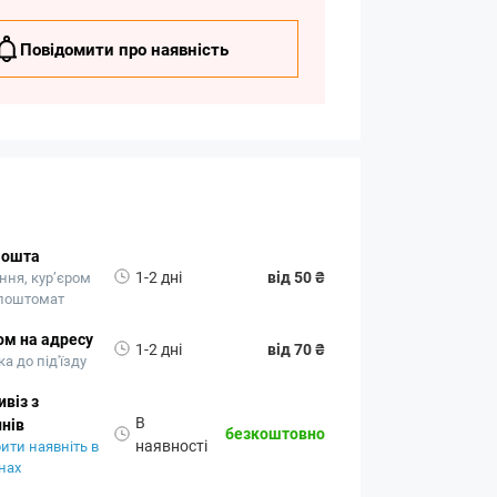
Повідомити про наявність
Пошта
1-2 дні
від 50 ₴
ння, кур’єром
 поштомат
ом на адресу
1-2 дні
від 70 ₴
а до під'їзду
віз з
В
нів
безкоштовно
наявності
ити наявніть в
нах