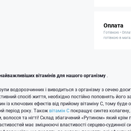
Оплата
Готівкою • Опла
готівкою в мага
з найважливіших вітамінів для нашого організму
.
групи водорозчинних і виводиться з організму з сечею дос
тивний спосіб життя, необхідно постійно поповнять його за
ин із ключових ефектів від прийому вітаміну С, тому буде 
й період року.
Також
вітамін С
покращує синтез колагену,
, волосся та нігті!
Склад збагачений «Рутином» який крім 
стивостей має зміцнюючі властивості серцево-судинної с