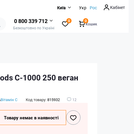
Кабінет
Київ
Укр
Рос
0 800 339 712
0
0
Кошик
Безкоштовно по Україні
ods C-1000 250 веган
А
Вітамін C
Код товару:
815932
12
Товару немає в наявності