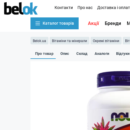
Контакти
Про нас
Доставка і опла
Акції
Бренди
М
Каталог товарів
Belok.ua
Вітаміни та мінерали
Окремі вітаміни
Ві
Про товар
Опис
Склад
Аналоги
Відгуки