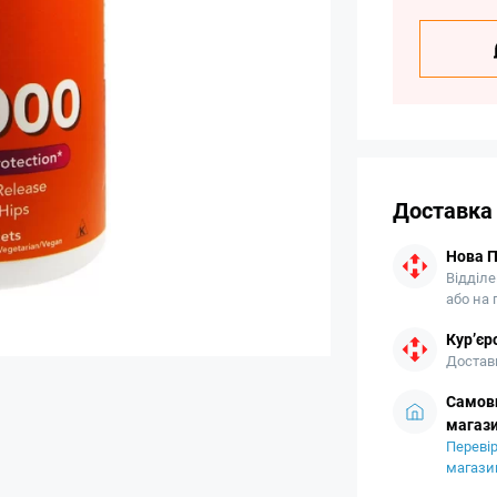
Доставка
Нова 
Відділе
або на
Кур’єр
Доставк
Самови
магази
Перевір
магази