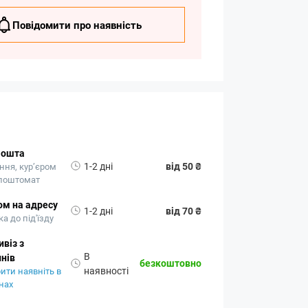
Повідомити про наявність
Пошта
1-2 дні
від 50 ₴
ння, кур’єром
 поштомат
ом на адресу
1-2 дні
від 70 ₴
а до під'їзду
віз з
В
нів
безкоштовно
наявності
ити наявніть в
нах