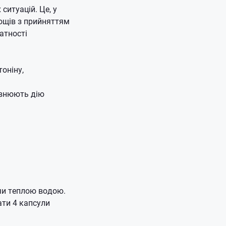
 ситуацій.
Це, у
нощів з прийняттям
атності
оніну,
овнюють дію
ючи теплою водою.
ати 4 капсули