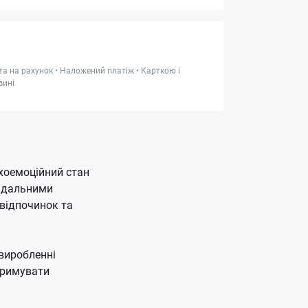
та на рахунок • Наложений платіж • Карткою і
зині
хоемоційний стан
відальними
відпочинок та
 виробленні
тримувати