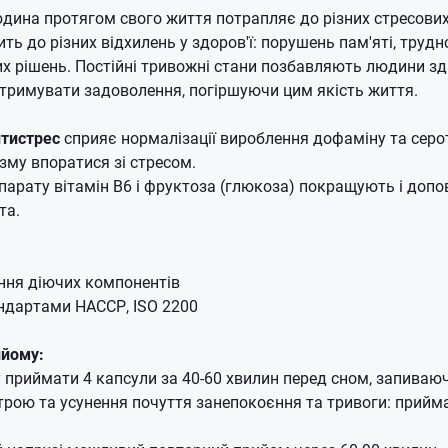
ина протягом свого життя потрапляє до різних стресових
ть до різних відхилень у здоров'ї: порушень пам'яті, труд
их рішень.
Постійні тривожні стани позбавляють людини зд
тримувати задоволення, погіршуючи цим якість життя.
нтистрес
сприяє нормалізації вироблення дофаміну та серот
му впоратися зі стресом.
епарату вітамін В6 і фруктоза (глюкоза) покращують і доп
та.
ння діючих компонентів
андартами НАССР, ISO 2200
ийому:
у приймати 4 капсули за 40-60 хвилин перед сном, запива
рою та усунення почуття занепокоєння та тривоги: прийм