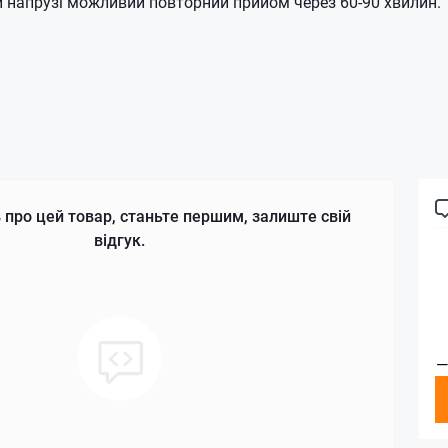
й напрузі можливий повторний прийом через 60-90 хвилин.
 про цей товар, станьте першим, залиште свій
відгук.
—