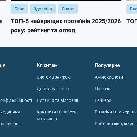
Блог
Здоров’я
Спорт
Бл
а
ТОП-5 найкращих протеїнів 2025/2026
ТОП
року: рейтинг та огляд
ція
Клієнтам
Популярне
Система знижок
Амінокислоти
Доставка і оплата
Протеїн
онфіденційності
Питання та відповіді
Гейнери
риєднання
Контакти та адреси
Вітаміни та мінерали
магазинів
повернення
Риб'ячий жир, жирні