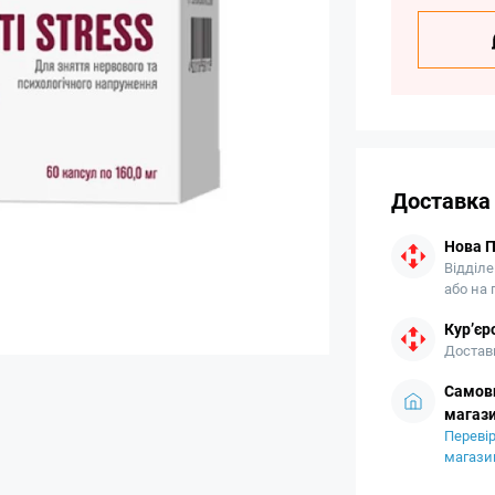
Доставка
Нова 
Відділе
або на
Кур’єр
Доставк
Самови
магази
Перевір
магази