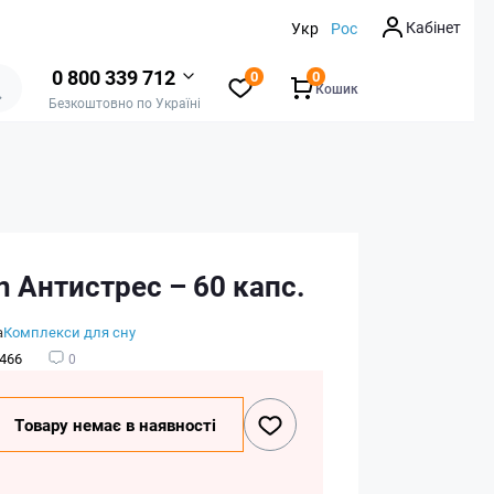
Кабінет
Укр
Рос
0 800 339 712
0
0
Кошик
Безкоштовно по Україні
n Антистрес – 60 капс.
а
Комплекси для сну
466
0
Товару немає в наявності