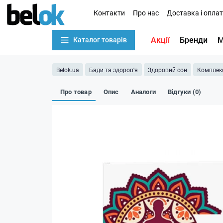
Контакти
Про нас
Доставка і опла
Акції
Бренди
М
Каталог товарів
Belok.ua
Бади та здоров'я
Здоровий сон
Комплекс
Про товар
Опис
Аналоги
Відгуки (0)