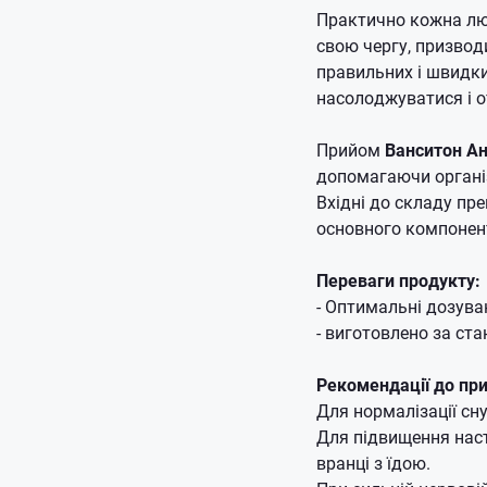
Практично кожна люд
свою чергу, призводи
правильних і швидк
насолоджуватися і о
Прийом
Ванситон А
допомагаючи організ
Вхідні до складу пр
основного компонен
Переваги продукту:
- Оптимальні дозува
- виготовлено за ст
Рекомендації до пр
Для нормалізації сн
Для підвищення наст
вранці з їдою.