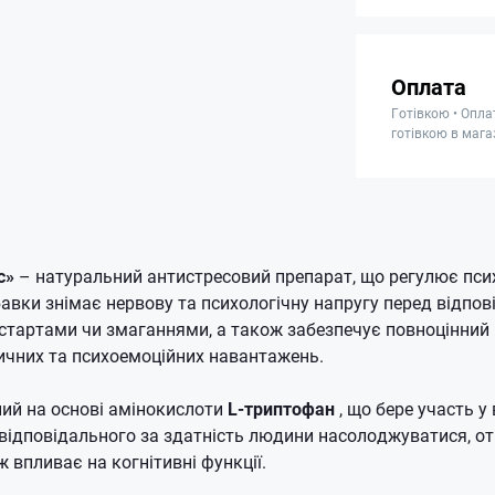
Оплата
Готівкою • Опла
готівкою в мага
с»
– натуральний антистресовий препарат, що регулює пси
авки знімає нервову та психологічну напругу перед відпо
стартами чи змаганнями, а також забезпечує повноцінний 
зичних та психоемоційних навантажень.
ий на основі амінокислоти
L-триптофан
, що бере участь у
 відповідального за здатність людини насолоджуватися, о
 впливає на когнітивні функції.