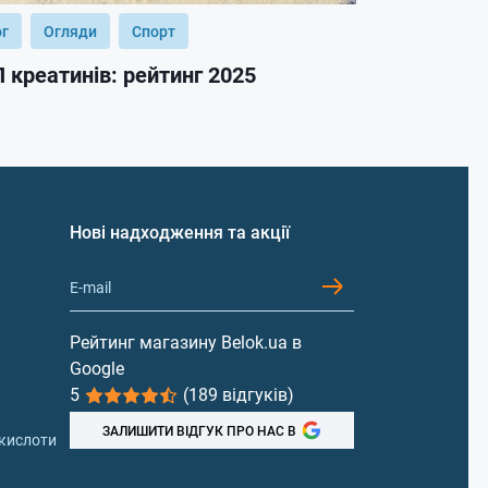
ог
Огляди
Спорт
Блог
Огл
 креатинів: рейтинг 2025
ТОП гейнер
Нові надходження та акції
Рейтинг магазину Belok.ua в
Google
5
(189 відгуків)
ЗАЛИШИТИ ВІДГУК ПРО НАС В
 кислоти