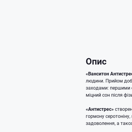
Опис
«Ванситон Антистре
людини.
Прийом доб
заходами: першими 
міцний сон після фі
«Антистрес»
створен
гормону серотоніну,
задоволення, а також