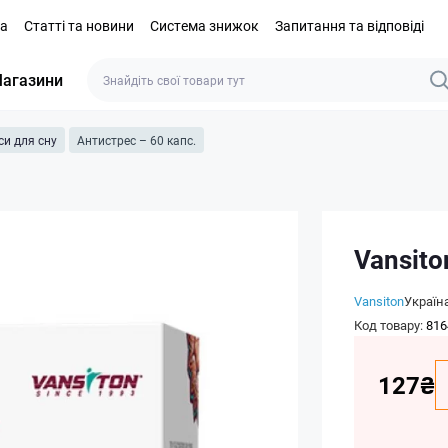
та
Статті та новини
Система знижок
Запитання та відповіді
агазини
и для сну
Антистрес – 60 капс.
Vansito
Vansiton
Україн
Код товару:
816
127₴