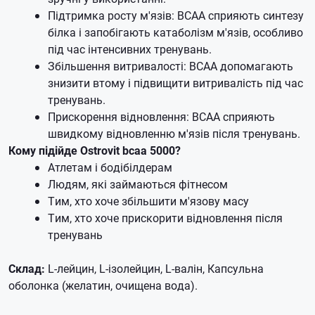
Підтримка росту м'язів: BCAA сприяють синтезу
білка і запобігають катаболізм м'язів, особливо
під час інтенсивних тренувань.
Збільшення витривалості: BCAA допомагають
знизити втому і підвищити витривалість під час
тренувань.
Прискорення відновлення: BCAA сприяють
швидкому відновленню м'язів після тренувань.
Кому підійде Ostrovit bcaa 5000?
Атлетам і бодібілдерам
Людям, які займаються фітнесом
Тим, хто хоче збільшити м'язову масу
Тим, хто хоче прискорити відновлення після
тренувань
Склад:
L-лейцин, L-ізолейцин, L-валін, Капсульна
оболонка (желатин, очищена вода).