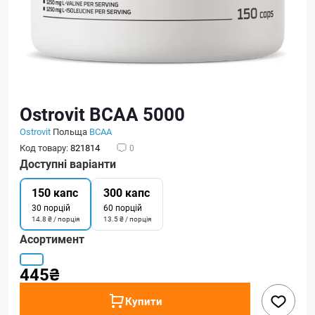
Ostrovit BCAA 5000
Ostrovit
Польща
BCAA
Код товару:
821814
0
Доступні варіанти
150 капс
300 капс
30 порцій
60 порцій
14.8 ₴ / порція
13.5 ₴ / порція
Асортимент
445₴
Купити