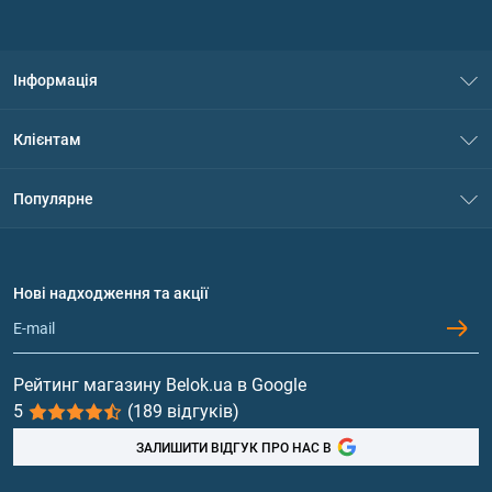
Інформація
Про нас
Клієнтам
Контакти
Система знижок
Популярне
Політика конфіденційності
Доставка і оплата
Амінокислоти
Договір приєднання
Питання та відповіді
Протеїн
Нові надходження та акції
Обмін та повернення
Контакти та адреси магазинів
Гейнери
Вітаміни та мінерали
Рейтинг магазину Belok.ua в Google
5
(189 відгуків)
Риб'ячий жир, жирні кислоти
ЗАЛИШИТИ ВІДГУК ПРО НАС В