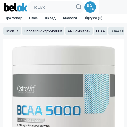
UA
RU
Про товар
Опис
Склад
Аналоги
Відгуки (0)
Belok.ua
Спортивне харчування
Амінокислоти
BCAA
BCAA 500