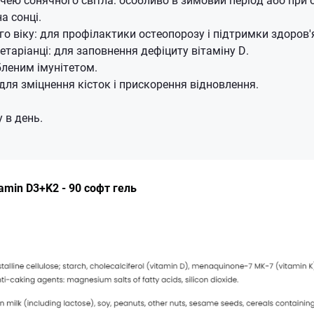
а сонці.
о віку: для профілактики остеопорозу і підтримки здоров'я
етаріанці: для заповнення дефіциту вітаміну D.
леним імунітетом.
для зміцнення кісток і прискорення відновлення.
 в день.
tamin D3+K2 - 90 софт гель