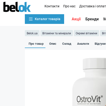
Контакти
Про нас
Доставка і опла
Акції
Бренди
М
Каталог товарів
Belok.ua
Вітаміни та мінерали
Окремі вітаміни
Ві
Про товар
Опис
Склад
Аналоги
Відгуки