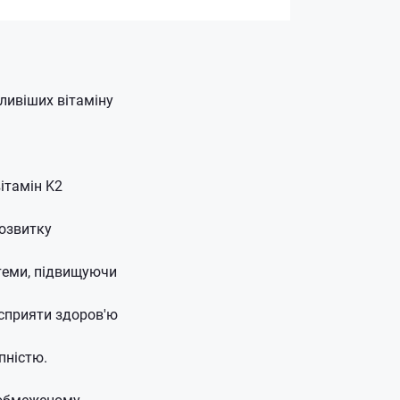
ливіших вітаміну
ітамін K2
розвитку
стеми, підвищуючи
 сприяти здоров'ю
пністю.
 обмеженому