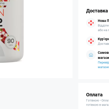
Доставка
Нова 
Відділе
або на
Кур’єр
Доставк
Самови
магази
Перевір
магази
Оплата
Готівкою • Опла
готівкою в мага