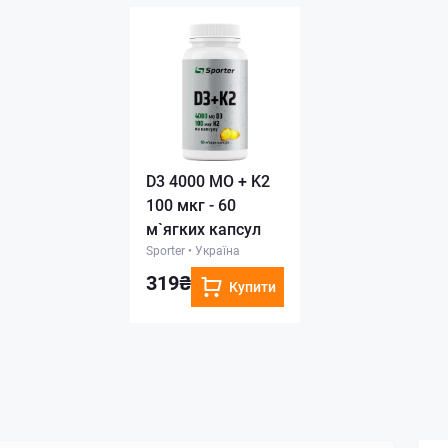
D3 4000 МО + K2
100 мкг - 60
м`ягких капсул
Sporter
•
Україна
319₴
Купити