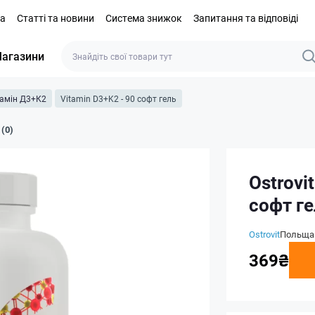
та
Статті та новини
Система знижок
Запитання та відповіді
агазини
тамін Д3+К2
Vitamin D3+K2 - 90 софт гель
 (0)
Ostrovi
софт г
Ostrovit
Польща
369₴