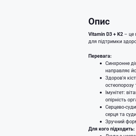
Опис
Vitamin D3 + K2
– це 
для підтримки здоров
Перевага:
Синхронне ді
направляє йо
Здоров'я кіс
остеопорозу 
Імунітет: ві
опірність орг
Серцево-суди
серця та суди
Зручний форм
Для кого підходить:
Люди з неста