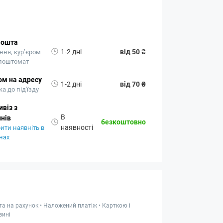
Пошта
1-2 дні
від 50 ₴
ння, кур’єром
 поштомат
ом на адресу
1-2 дні
від 70 ₴
а до під'їзду
віз з
В
нів
безкоштовно
наявності
ити наявніть в
нах
та на рахунок • Наложений платіж • Карткою і
зині