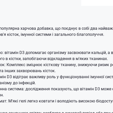
популярна харчова добавка, що поєднує в собі два найваж
'я кісток, імунної системи і загального благополуччя.
ю: вітамін D3 допомагає організму засвоювати кальцій, а в
го в кістки, запобігаючи відкладення в м'яких тканинах.
ток: Комплекс зміцнює кісткову тканину, знижуючи ризик 
та інших захворювань кісток.
тамін D3 відіграє важливу роль у функціонуванні імунної си
анізму до інфекцій.
нна система: дослідження показують, що вітамін D3 може
н.
ат: М'які гелі легко ковтати і володіють високою біодосту
чею сонячного світла: особливо в зимовий період або при