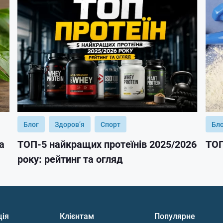
Блог
Здоров’я
Спорт
Бл
а
ТОП-5 найкращих протеїнів 2025/2026
ТОП
року: рейтинг та огляд
ція
Клієнтам
Популярне