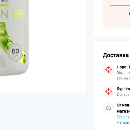
Доставка
Нова 
Відділе
або на
Кур’єр
Доставк
Самови
магази
Перевір
магази