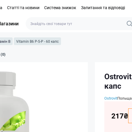
та
Статті та новини
Система знижок
Запитання та відповіді
агазини
тамін B
Vitamin B6 P-5-P - 60 капс
 (0)
Ostrovi
капс
Ostrovit
Польща
217₴