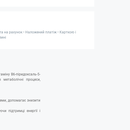
та на рахунок • Наложений платіж • Карткою і
зині
аміну B6-піридоксаль-5-
 метаболічні процеси,
еми, допомагає знизити
ючи підтримці енергії і