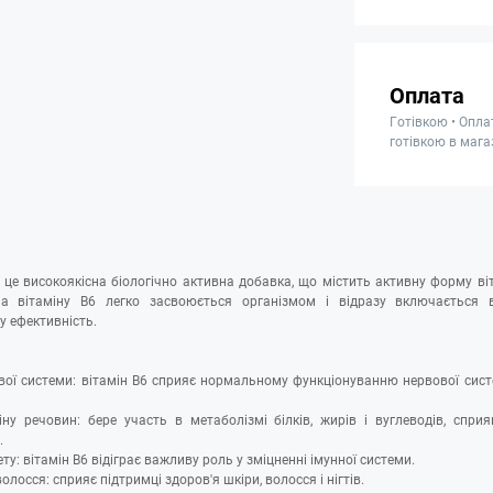
Оплата
Готівкою • Опла
готівкою в мага
це високоякісна біологічно активна добавка, що містить активну форму віт
а вітаміну B6 легко засвоюється організмом і відразу включається в
 ефективність.
вої системи: вітамін B6 сприяє нормальному функціонуванню нервової сист
у речовин: бере участь в метаболізмі білків, жирів і вуглеводів, сприя
.
ту: вітамін В6 відіграє важливу роль у зміцненні імунної системи.
волосся: сприяє підтримці здоров'я шкіри, волосся і нігтів.