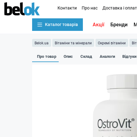
Контакти
Про нас
Доставка і опла
Акції
Бренди
М
Каталог товарів
Belok.ua
Вітаміни та мінерали
Окремі вітаміни
Ві
Про товар
Опис
Склад
Аналоги
Відгуки