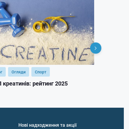
ог
Огляди
Спорт
Блог
Огл
 креатинів: рейтинг 2025
ТОП гейнер
Нові надходження та акції