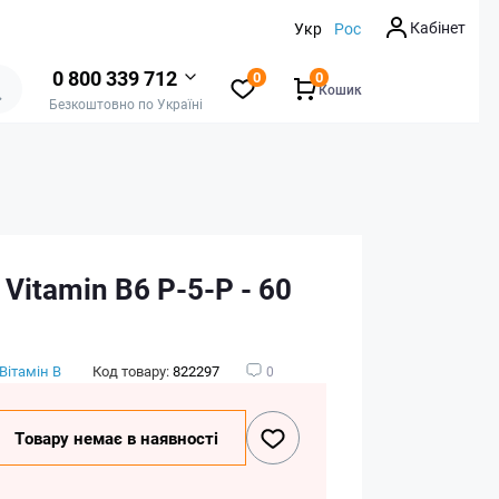
Кабінет
Укр
Рос
0 800 339 712
0
0
Кошик
Безкоштовно по Україні
t Vitamin B6 P-5-P - 60
Вітамін B
Код товару:
822297
0
Товару немає в наявності