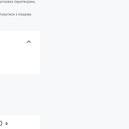
даткових перетворень.
туватися з лікарем.
0