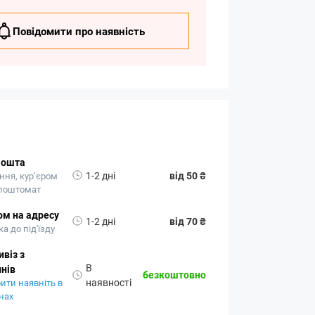
Повідомити про наявність
Пошта
1-2 дні
від 50 ₴
ння, кур’єром
 поштомат
ом на адресу
1-2 дні
від 70 ₴
а до під'їзду
віз з
В
нів
безкоштовно
наявності
ити наявніть в
нах