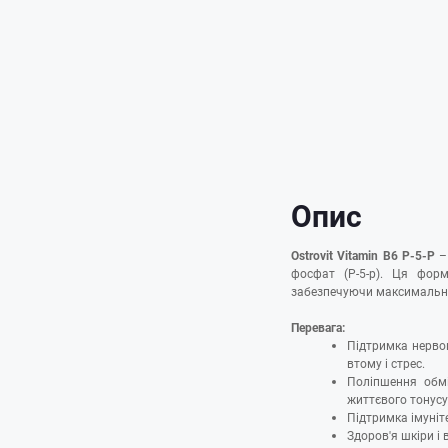
Опис
Ostrovit Vitamin B6 P-5-P
– 
фосфат (P-5-p). Ця форм
забезпечуючи максимальну
Перевага:
Підтримка нерво
втому і стрес.
Поліпшення обмін
життєвого тонусу
Підтримка імуніте
Здоров'я шкіри і 