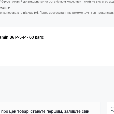
-5-p-це готовий до використання організмом кофермент, який не вимагає до
ування:
день, переважно під час їжі. Перед застосуванням рекомендується проконсуль
tamin B6 P-5-P - 60 капс
 про цей товар, станьте першим, залиште свій