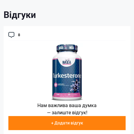
Відгуки
8
Нам важлива ваша думка
— залиште відгук!
+ Додати відгук