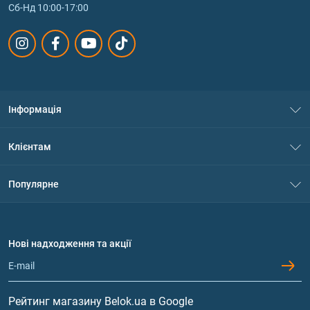
Сб-Нд 10:00-17:00
Інформація
Про нас
Клієнтам
Контакти
Система знижок
Популярне
Політика конфіденційності
Доставка і оплата
Амінокислоти
Договір приєднання
Питання та відповіді
Протеїн
Нові надходження та акції
Обмін та повернення
Контакти та адреси магазинів
Гейнери
Вітаміни та мінерали
Рейтинг магазину Belok.ua в Google