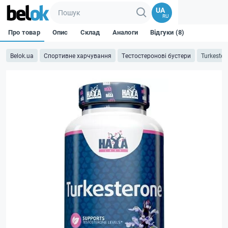
UA
RU
Про товар
Опис
Склад
Аналоги
Відгуки (8)
Belok.ua
Спортивне харчування
Тестостеронові бустери
Turkester