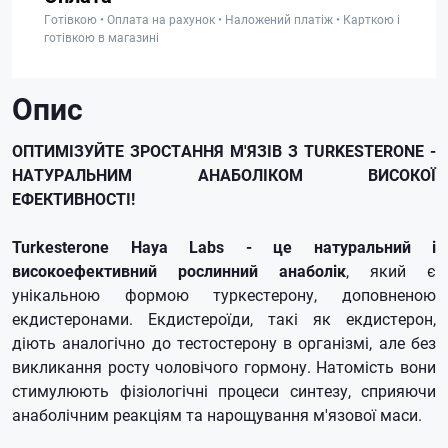
Готівкою • Оплата на рахунок • Наложений платіж • Карткою і
готівкою в магазині
Опис
ОПТИМІЗУЙТЕ ЗРОСТАННЯ М'ЯЗІВ З TURKESTERONE -
НАТУРАЛЬНИМ АНАБОЛІКОМ ВИСОКОЇ
ЕФЕКТИВНОСТІ!
Turkesterone Haya Labs - це натуральний і
високоефективний рослинний анаболік
, який є
унікальною формою туркестерону, доповненою
екдистеронами. Екдистероїди, такі як екдистерон,
діють аналогічно до тестостерону в організмі, але без
викликання росту чоловічого гормону. Натомість вони
стимулюють фізіологічні процеси синтезу, сприяючи
анаболічним реакціям та нарощування м'язової маси.