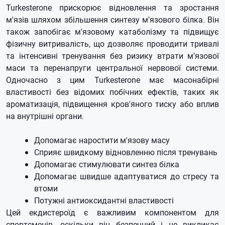
Turkesterone прискорює відновлення та зростання
м'язів шляхом збільшення синтезу м'язового білка. Він
також запобігає м'язовому катаболізму та підвищує
фізичну витривалість, що дозволяє проводити тривалі
та інтенсивні тренування без ризику втрати м'язової
маси та перенапруги центральної нервової системи.
Одночасно з цим Turkesterone має масонабірні
властивості без відомих побічних ефектів, таких як
ароматизація, підвищення кров'яного тиску або вплив
на внутрішні органи.
Допомагає наростити м'язову масу
Сприяє швидкому відновленню після тренувань
Допомагає стимулювати синтез білка
Допомагає швидше адаптуватися до стресу та
втоми
Потужні антиоксидантні властивості
Цей екдистероїд є важливим компонентом для
спортсменів, оскільки він безпечний і не викликає