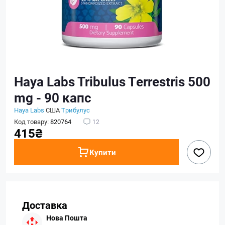
Haya Labs Tribulus Terrestris 500
mg - 90 капс
Haya Labs
США
Трибулус
Код товару:
820764
12
415₴
Купити
Доставка
Нова Пошта