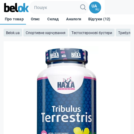
UA
RU
Про товар
Опис
Склад
Аналоги
Відгуки (12)
Belok.ua
Спортивне харчування
Тестостеронові бустери
Трибулус