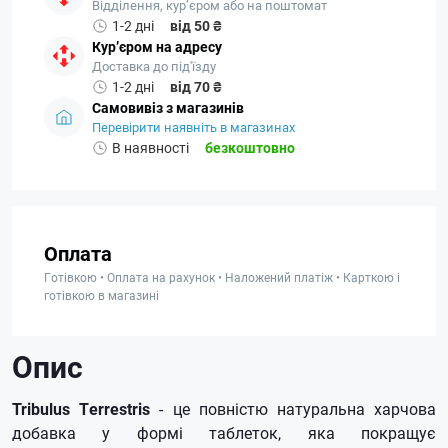
Відділення, кур’єром або на поштомат
1-2 дні
від 50 ₴
Кур’єром на адресу
Доставка до під'їзду
1-2 дні
від 70 ₴
Самовивіз з магазинів
Перевірити наявніть в магазинах
В наявності
безкоштовно
Оплата
Готівкою • Оплата на рахунок • Наложений платіж • Карткою і
готівкою в магазині
Опис
Tribulus Terrestris
- це повністю натуральна харчова
добавка у формі таблеток, яка покращує