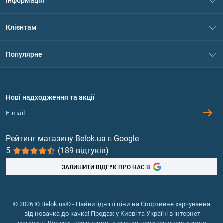
Інформація
Про нас
Клієнтам
Контакти
Система знижок
Популярне
Політика конфіденційності
Доставка і оплата
Амінокислоти
Договір приєднання
Питання та відповіді
Протеїн
Нові надходження та акції
Обмін та повернення
Контакти та адреси магазинів
Гейнери
Вітаміни та мінерали
Рейтинг магазину Belok.ua в Google
5
(189 відгуків)
Риб'ячий жир, жирні кислоти
ЗАЛИШИТИ ВІДГУК ПРО НАС В
© 2026 © Belok.ua® - Найвигідніші ціни на Спортивне харчування
- від новачка до качка! Продаж у Києві та Україні в інтернет-
магазині. Відгуки, порівняння та огляди новинок спортивного