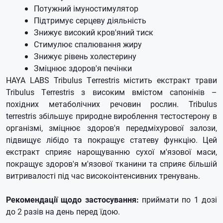
Потужний імуностимулятор
Підтримує серцеву діяльність
Знижує високий кров'яний тиск
Стимулює спалювання жиру
Знижує рівень холестерину
Зміцнює здоров'я печінки
HAYA LABS Tribulus Terrestris містить екстракт трави
Tribulus Terrestris з високим вмістом сапонінів –
похідних метаболічних речовин рослин. Tribulus
terrestris збільшує природне вироблення тестостерону в
організмі, зміцнює здоров'я передміхурової залози,
підвищує лібідо та покращує статеву функцію. Цей
екстракт сприяє нарощуванню сухої м'язової маси,
покращує здоров'я м'язової тканини та сприяє більшій
витривалості під час високоінтенсивних тренувань.
Рекомендації щодо застосування:
приймати по 1 дозі
до 2 разів на день перед їдою.