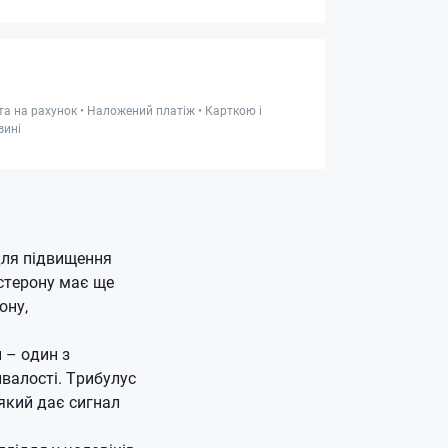
та на рахунок • Наложений платіж • Карткою і
зині
для підвищення
остерону має ще
ону,
 – один з
ивалості.
Трибулус
який дає сигнал