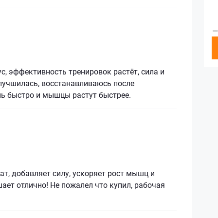
—
с, эффективность тренировок растёт, сила и
лучшилась, восстанавливаюсь после
нь быстро и мышцы растут быстрее.
т, добавляет силу, ускоряет рост мышц и
ет отлично! Не пожалел что купил, рабочая