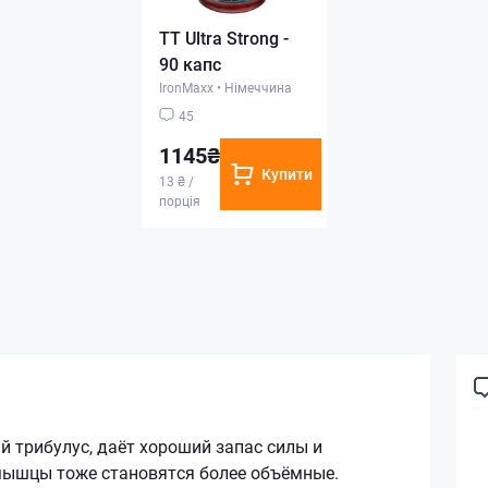
TT Ultra Strong -
90 капс
IronMaxx
•
Німеччина
45
1145₴
Купити
13 ₴ /
порція
 трибулус, даёт хороший запас силы и
мышцы тоже становятся более объёмные.