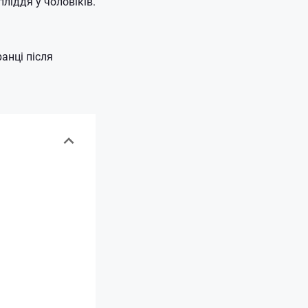
ліддя у чоловіків.
анці після