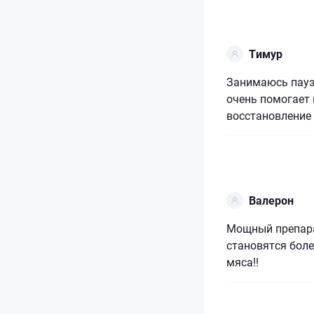
Тимур
Занимаюсь пауэ
очень помогает
восстановление 
Валерон
Мощный препара
становятся бол
мяса!!