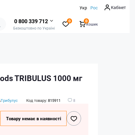
Кабінет
Укр
Рос
0 800 339 712
0
0
Кошик
Безкоштовно по Україні
ods TRIBULUS 1000 мг
А
Трибулус
Код товару:
815911
8
₴
Товару немає в наявності