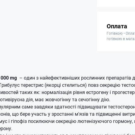
Оплата
Готівкою • Опла
готівкою в мага
 1000 mg
– один з найефективніших рослинних препаратів 
Трибулус терестрис (якорці стелиться) повз секрецію тест
востей таких як: нормалізація рівня естрогену і прогестер
тивірусна дія, має жовчогінну та сечогінну дію.
опулярним саме завдяки здатності підвищувати тестостерон
нів, що бере участь у зростанні м'язів та підвищенні витр
мус і гіпофіз посилюючи секрецію лютенізуючого гормону, 
ерону.