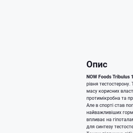
Опис
NOW Foods Tribulus
рівня тестостерону.
масу корисних власти
протимікробна та про
Але в спорті став п
найважливіших гормо
впливає на гіпотала
для синтезу тестост