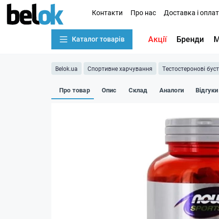
Контакти
Про нас
Доставка і опла
Акції
Бренди
М
Каталог товарів
Belok.ua
Спортивне харчування
Тестостеронові бус
Про товар
Опис
Склад
Аналоги
Відгуки