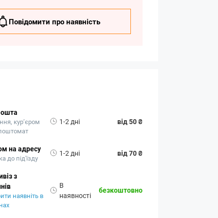
Повідомити про наявність
Пошта
1-2 дні
від 50 ₴
ння, кур’єром
 поштомат
ом на адресу
1-2 дні
від 70 ₴
а до під'їзду
віз з
В
нів
безкоштовно
наявності
ити наявніть в
нах