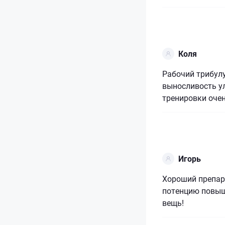
Коля
Рабочий трибулу
выносливость у
тренировки оче
Игорь
Хороший препара
потенцию повыша
вещь!