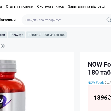
та
Статті та новини
Система знижок
Запитання та відповіді
агазини
тери
Трибулус
TRIBULUS 1000 мг 180 таб
 (8)
NOW Fo
180 таб
NOW Foods
СШ
1396