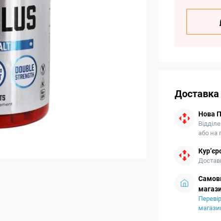
Доставка
Нова 
Відділе
або на
Кур’єр
Доставк
Самови
магази
Перевір
магази