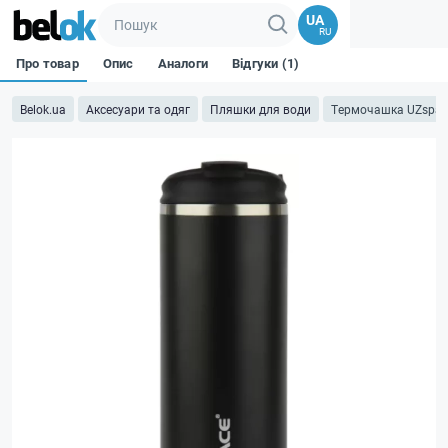
UA
RU
Про товар
Опис
Аналоги
Відгуки (1)
Belok.ua
Аксесуари та одяг
Пляшки для води
Термочашка UZspace