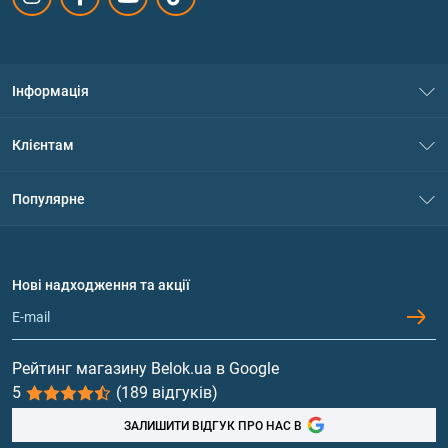
Інформація
Про нас
Клієнтам
Контакти
Система знижок
Популярне
Політика конфіденційності
Доставка і оплата
Амінокислоти
Договір приєднання
Питання та відповіді
Протеїн
Нові надходження та акції
Обмін та повернення
Контакти та адреси магазинів
Гейнери
Вітаміни та мінерали
Рейтинг магазину Belok.ua в Google
5
(189 відгуків)
Риб'ячий жир, жирні кислоти
ЗАЛИШИТИ ВІДГУК ПРО НАС В