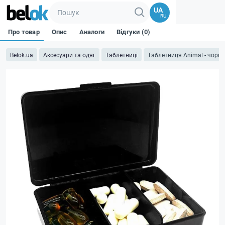
UA
RU
Про товар
Опис
Аналоги
Відгуки (0)
Belok.ua
Аксесуари та одяг
Таблетниці
Таблетниця Animal - чорна