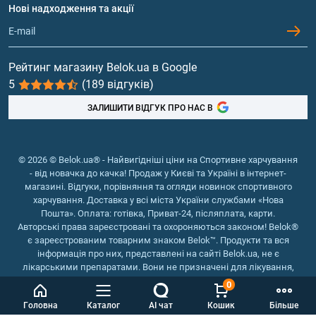
Протеїн
Нові надходження та акції
Обмін та повернення
Контакти та адреси магазинів
Гейнери
Вітаміни та мінерали
Рейтинг магазину Belok.ua в Google
5
(189 відгуків)
Риб'ячий жир, жирні кислоти
ЗАЛИШИТИ ВІДГУК ПРО НАС В
© 2026 © Belok.ua® - Найвигідніші ціни на Спортивне харчування
- від новачка до качка! Продаж у Києві та Україні в інтернет-
магазині. Відгуки, порівняння та огляди новинок спортивного
харчування. Доставка у всі міста України службами «Нова
Пошта». Оплата: готівка, Приват-24, післяплата, карти.
Авторські права зареєстровані та охороняються законом! Belok®
є зареєстрованим товарним знаком Belok™. Продукти та вся
інформація про них, представлені на сайті Belok.ua, не є
лікарськими препаратами. Вони не призначені для лікування,
зняття симптомів та запобігання хворобам.
0
Інтернет магазин Belok.ua
››
Інтернет магазин спортивного
Головна
Каталог
AI чат
Кошик
Більше
харчування