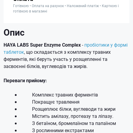
Готівкою • Оплата на рахунок • Наложений платіж • Карткою і
готівкою в магазині
Опис
HAYA LABS Super Enzyme Complex
-
пробіотики у формі
таблеток
, що складається з комплексу травних
ферментів, які беруть участь у розщепленні та
засвоєнні білків, вуглеводів та жирів.
Переваги прийому:
Комплекс травних ферментів
Покращує травлення
Розщеплює білки, вуглеводи та жири
Містить амілазу, протеазу та ліпазу.
З бетаїном, бромелаїном та папаїном
З рослинними екстрактами