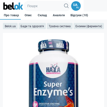
UA
RU
Про товар
Опис
Склад
Аналоги
Відгуки (10)
Belok.ua
Бади та здоров'я
Травна система
Ензими (ферменти)