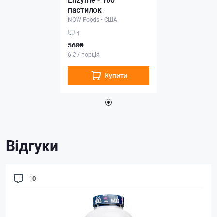
пастилок
NOW Foods
•
США
4
568₴
6 ₴ / порція
Купити
Відгуки
10