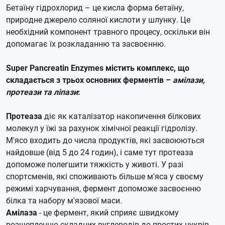
Бетаїну гідрохлорид – це кисла форма бетаїну,
природне джерело соляної кислоти у шлунку. Це
необхідний компонент травного процесу, оскільки він
допомагає їх розкладанню та засвоєнню.
Super Pancreatin Enzymes містить комплекс, що
складається з трьох основних ферментів –
амілази,
протеази та ліпази
:
Протеаза
діє як каталізатор накопичення білкових
молекул у їжі за рахунок хімічної реакції гідролізу.
М'ясо входить до числа продуктів, які засвоюються
найдовше (від 5 до 24 годин), і саме тут протеаза
допоможе полегшити тяжкість у животі. У разі
спортсменів, які споживають більше м'яса у своєму
режимі харчування, фермент допоможе засвоєнню
білка та набору м'язової маси.
Амілаза
- це фермент, який сприяє швидкому
розщепленню складних вуглеводів до простих цукрів,