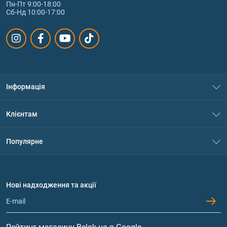
Пн-Пт 9:00-18:00
Сб-Нд 10:00-17:00
Інформація
Про нас
Клієнтам
Контакти
Система знижок
Популярне
Політика конфіденційності
Доставка і оплата
Амінокислоти
Договір приєднання
Питання та відповіді
Протеїн
Нові надходження та акції
Обмін та повернення
Контакти та адреси магазинів
Гейнери
Вітаміни та мінерали
Рейтинг магазину Belok.ua в Google