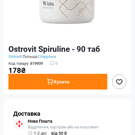
Ostrovit Spiruline - 90 таб
Ostrovit
Польща
Спіруліна
Код товару:
819909
0
178₴
Купити
Доставка
Нова Пошта
Відділення, кур’єром або на поштомат
1-2 дні
від 50 ₴