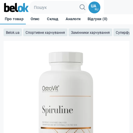
UA
RU
Про товар
Опис
Склад
Аналоги
Відгуки (0)
Belok.ua
Спортивне харчування
Замінники харчування
Суперфуд