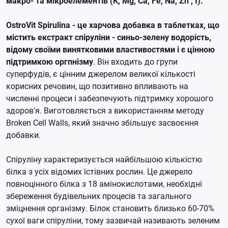
макро- та мікроелементів (К, Mg, Ca, Fe, Na, Zn , I).
OstroVit Spirulina - це харчова добавка в таблетках, що
містить екстракт спіруліни - синьо-зелену водорість,
відому своїми винятковими властивостями і є цінною
підтримкою оргпнізму
. Він входить до групи
суперфудів, є цінним джерелом великої кількості
корисних речовин, що позитивно впливають на
численні процеси і забезпечують підтримку хорошого
здоров'я. Виготовляється з використанням методу
Broken Cell Walls, який значно збільшує засвоєння
добавки.
Спіруліну характеризується найбільшою кількістю
білка з усіх відомих їстівних рослин. Це джерело
повноцінного білка з 18 амінокислотами, необхідні
збереження будівельних процесів та загального
зміцнення організму. Білок становить близько 60-70%
сухої ваги спіруліни, тому зазвичай називають зеленим