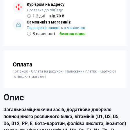
Кур’єром на адресу
Доставка до під'їзду
1-2 дні
від 70 ₴
Самовивіз з магазинів
Перевірити наявніть в магазинах
В наявності
безкоштовно
Оплата
Готівкою • Оплата на рахунок • Наложений платіж • Карткою і
готівкою в магазині
Опис
Загальнозміцнюючий засіб, додаткове джерело
повноцінного рослинного білка, вітамінів (В1, В2, В5,
В6, В12, РР, Е, бета-каротин, фолієва кислота, інозитол)