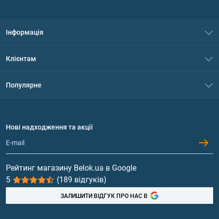
Інформація
Про нас
Клієнтам
Контакти
Система знижок
Популярне
Політика конфіденційності
Доставка і оплата
Амінокислоти
Договір приєднання
Питання та відповіді
Протеїн
Нові надходження та акції
Обмін та повернення
Контакти та адреси магазинів
Гейнери
Вітаміни та мінерали
Рейтинг магазину Belok.ua в Google
5
(189 відгуків)
Риб'ячий жир, жирні кислоти
ЗАЛИШИТИ ВІДГУК ПРО НАС В