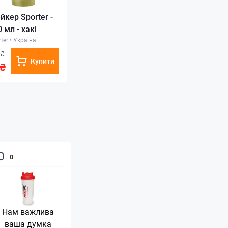
йкер Sporter -
 мл - хакі
ter
•
Україна
0₴
Купити
₴
0
Нам важлива
ваша думка