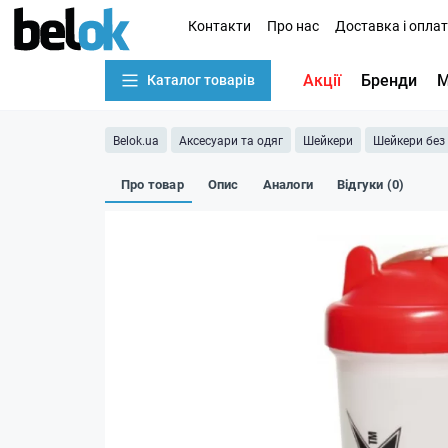
Контакти
Про нас
Доставка і опла
Акції
Бренди
М
Каталог товарів
Belok.ua
Аксесуари та одяг
Шейкери
Шейкери без
Про товар
Опис
Аналоги
Відгуки (0)