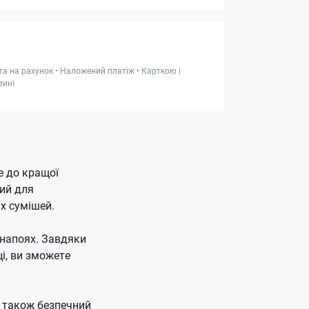
та на рахунок • Наложений платіж • Карткою і
зині
е до кращої
ий для
их сумішей.
 напоях. Завдяки
і, ви зможете
н також безпечний