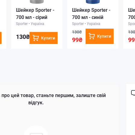
Шейкер Sporter -
Шейкер Sporter -
Ше
700 мл - сірий
700 мл - синій
700
Sporter
•
Україна
Sporter
•
Україна
Spor
130₴
13
130₴
Купити
Купити
99₴
99
 про цей товар, станьте першим, залиште свій
відгук.