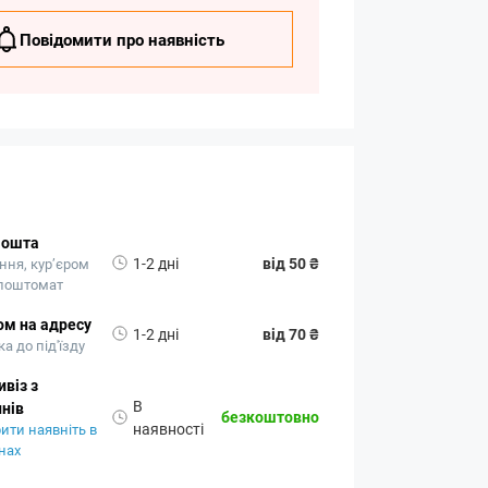
Повідомити про наявність
Пошта
1-2 дні
від 50 ₴
ння, кур’єром
 поштомат
ом на адресу
1-2 дні
від 70 ₴
а до під'їзду
віз з
В
нів
безкоштовно
наявності
ити наявніть в
нах