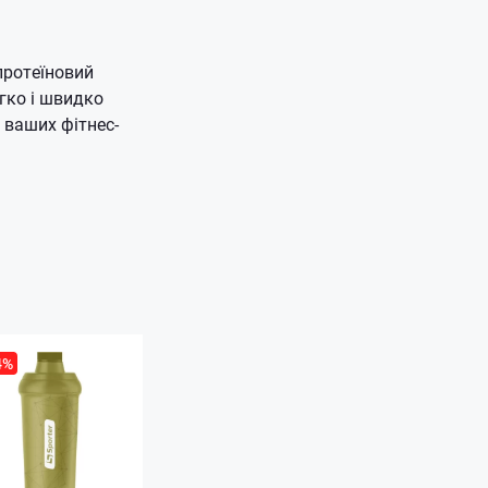
протеїновий
гко і швидко
 ваших фітнес-
4%