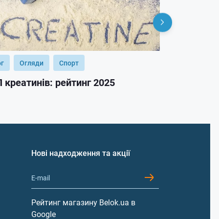
ог
Огляди
Спорт
Блог
Огл
 креатинів: рейтинг 2025
ТОП гейнер
Нові надходження та акції
Рейтинг магазину Belok.ua в
Google