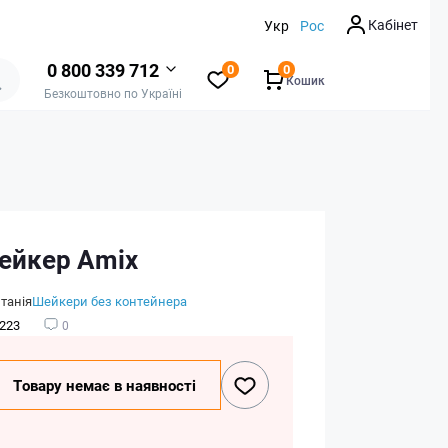
Кабінет
Укр
Рос
0 800 339 712
0
0
Кошик
Безкоштовно по Україні
ейкер Amix
танія
Шейкери без контейнера
223
0
Товару немає в наявності