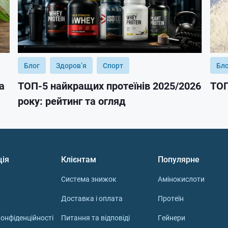
Блог
Здоров’я
Спорт
Бл
а
ТОП-5 найкращих протеїнів 2025/2026
ТОП
року: рейтинг та огляд
ція
Клієнтам
Популярне
Система знижок
Амінокислоти
Доставка і оплата
Протеїн
онфіденційності
Питання та відповіді
Гейнери