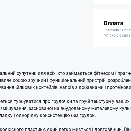
Оплата
Готівкою • Опла
готівкою в мага
еальний супутник для всіх, хто займається фітнесом і прагн
вляє собою зручний і функціональний пристрій, розроблен
ування білкових коктейлів, напоїв з добавками і протеїнов
еться турбуватися про грудочки та грубі текстури у ваших
і змішування, заснованої на вбудованому металевому кульц
ладку і однорідну консистенцію без грудок.
коякісного пластику, який легко миється і довговічний. Ві