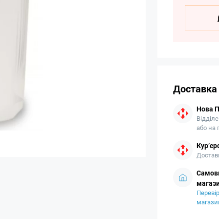
Доставка
Нова 
Відділе
або на
Кур’єр
Доставк
Самови
магази
Перевір
магази