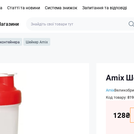
та
Статті та новини
Система знижок
Запитання та відповіді
агазини
 контейнера
Шейкер Amix
Amix Ш
Amix
Великобри
Код товару:
819
128₴