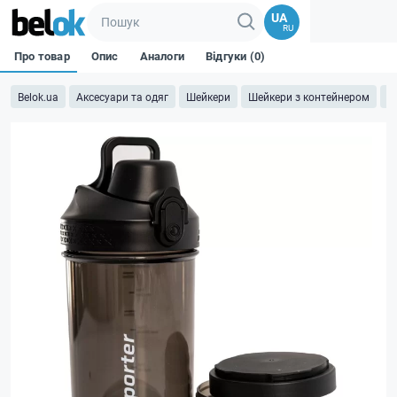
UA
RU
Про товар
Опис
Аналоги
Відгуки (0)
Belok.ua
Аксесуари та одяг
Шейкери
Шейкери з контейнером
Ш