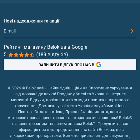
Доставка і оплата
Амінокислоти
Договір приєднання
Питання та відповіді
Протеїн
Нові надходження та акції
Обмін та повернення
Контакти та адреси магазинів
Гейнери
Вітаміни та мінерали
Рейтинг магазину Belok.ua в Google
5
(189 відгуків)
Риб'ячий жир, жирні кислоти
ЗАЛИШИТИ ВІДГУК ПРО НАС В
© 2026 © Belok.ua® - Найвигідніші ціни на Спортивне харчування
- від новачка до качка! Продаж у Києві та Україні в інтернет-
магазині. Відгуки, порівняння та огляди новинок спортивного
харчування. Доставка у всі міста України службами «Нова
Пошта». Оплата: готівка, Приват-24, післяплата, карти.
Авторські права зареєстровані та охороняються законом! Belok®
є зареєстрованим товарним знаком Belok™. Продукти та вся
інформація про них, представлені на сайті Belok.ua, не є
лікарськими препаратами. Вони не призначені для лікування,