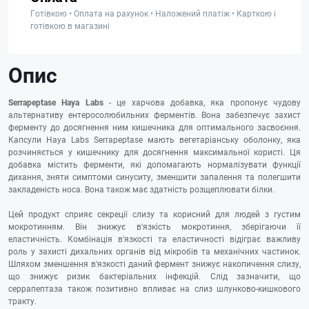
Готівкою • Оплата на рахунок • Наложений платіж • Карткою і
готівкою в магазині
Опис
Serrapeptase Haya Labs
- це харчова добавка, яка пропонує чудову
альтернативу ентеросолюбильних ферментів. Вона забезпечує захист
ферменту до досягнення ним кишечника для оптимального засвоєння.
Капсули Haya Labs Serrapeptase мають вегетаріанську оболонку, яка
розчиняється у кишечнику для досягнення максимальної користі. Ця
добавка містить ферменти, які допомагають нормалізувати функції
дихання, зняти симптоми синуситу, зменшити запалення та полегшити
закладеність носа. Вона також має здатність розщеплювати білки.
Цей продукт сприяє секреції слизу та корисний для людей з густим
мокротинням. Він знижує в'язкість мокротиння, зберігаючи її
еластичність. Комбінація в'язкості та еластичності відіграє важливу
роль у захисті дихальних органів від мікробів та механічних частинок.
Шляхом зменшення в'язкості даний фермент знижує накопичення слизу,
що знижує ризик бактеріальних інфекцій. Слід зазначити, що
серрапептаза також позитивно впливає на слиз шлунково-кишкового
тракту.