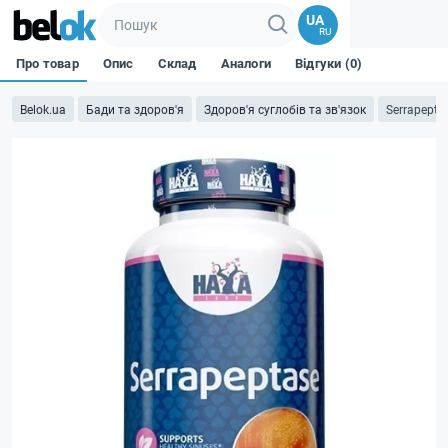
UA
RU
Про товар
Опис
Склад
Аналоги
Відгуки (0)
Belok.ua
Бади та здоров'я
Здоров'я суглобів та зв'язок
Serrapepta