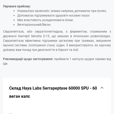
Переваги прийому:
Нормалізує кровообіг, знімає набряки, допомагає при болях;
Допомагає підтримувати здоров'я носових пазух
Має властивість розщеплювати білки.
Вегетаріанський/Веган
Серрапептаза, або серратіопептидаза, є ферментом, отриманим з
дружньої бактерії Serratia E-15, що мешкає в японських шовкопрядах.
Серрапептаза ефективна підтримки організму при травмах, зміцнення
імунної системи, поліпшення стану судин. Її використовують як харчову
добавку вже понад три десятиліття в Європі та Азії.
Рекомендації щодо застосування:
приймати 1 капсулу щодня окремо від
їди.
Склад Haya Labs Serrapeptase 60000 SPU - 60
веган капс