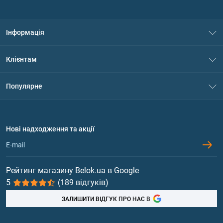
Інформація
Про нас
Клієнтам
Контакти
Система знижок
Популярне
Політика конфіденційності
Доставка і оплата
Амінокислоти
Договір приєднання
Питання та відповіді
Протеїн
Нові надходження та акції
Обмін та повернення
Контакти та адреси магазинів
Гейнери
Вітаміни та мінерали
Рейтинг магазину Belok.ua в Google
5
(189 відгуків)
Риб'ячий жир, жирні кислоти
ЗАЛИШИТИ ВІДГУК ПРО НАС В