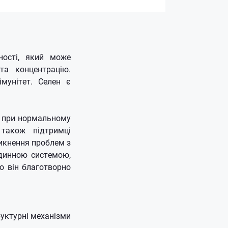
ності, який може
а концентрацію.
імунітет. Селен є
ся при нормальному
також підтримці
никнення проблем з
удинною системою,
о він благотворно
уктурні механізми