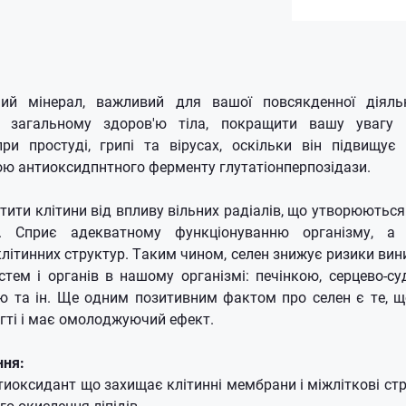
й мінерал, важливий для вашої повсякденної діяль
 загальному здоров'ю тіла, покращити вашу увагу т
ри простуді, грипі та вірусах, оскільки він підвищує 
ою антиоксидпнтного ферменту глутатіонперпозідази.
тити клітини від впливу вільних радіалів, що утворюють
ю. Сприє адекватному функціонуванню організму, а 
літинних структур. Таким чином, селен знижує ризики ви
тем і органів в нашому організмі: печінкою, серцево-с
 та ін. Ще одним позитивним фактом про селен є те, щ
нігті і має омолоджуючий ефект.
ння:
иоксидант що захищає клітинні мембрани і міжліткові стр
го окислення ліпідів.