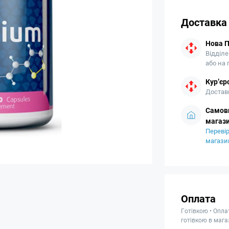
Доставка
Нова 
Відділе
або на
Кур’єр
Доставк
Самови
магази
Перевір
магази
Оплата
Готівкою • Опла
готівкою в мага