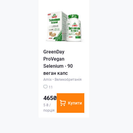
GreenDay
ProVegan
Selenium - 90
веган капс
Amix
•
Великобританія
11
465₴
Купити
5 ₴ /
порція