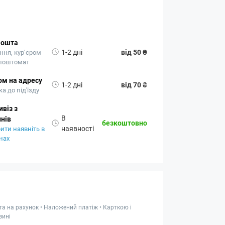
Пошта
1-2 дні
від 50 ₴
ння, кур’єром
 поштомат
ом на адресу
1-2 дні
від 70 ₴
а до під'їзду
віз з
В
нів
безкоштовно
наявності
ити наявніть в
нах
та на рахунок • Наложений платіж • Карткою і
зині