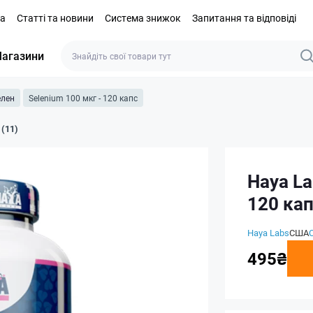
та
Статті та новини
Система знижок
Запитання та відповіді
агазини
елен
Selenium 100 мкг - 120 капс
 (11)
Haya La
120 ка
Haya Labs
США
495₴