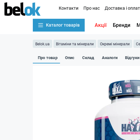
Контакти
Про нас
Доставка і опла
Акції
Бренди
М
Каталог товарів
Belok.ua
Вітаміни та мінерали
Окремі мінерали
С
Про товар
Опис
Склад
Аналоги
Відгуки