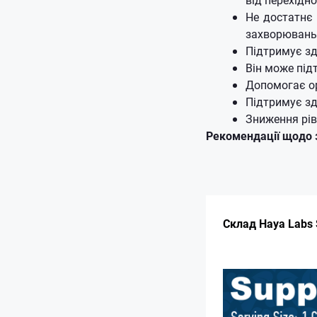
Не достатнє 
захворювань
Πідтримує зд
Він може під
Допомогає ор
Підтримує з
Зниження рів
Рекомендації щодо 
Склад Haya Labs 