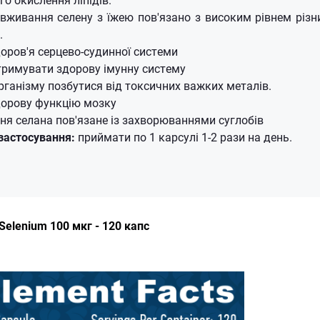
вживання селену з їжею пов'язано з високим рівнем різн
.
оров'я серцево-судинної системи
тримувати здорову імунну систему
ганізму позбутися від токсичних важких металів.
дорову функцію мозку
ня селана пов'язане із захворюваннями суглобів
застосування:
приймати по 1 карсулі 1-2 рази на день.
Selenium 100 мкг - 120 капс