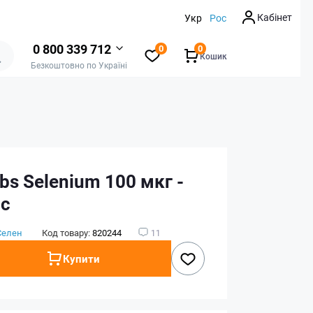
Кабінет
Укр
Рос
0 800 339 712
0
0
Кошик
Безкоштовно по Україні
bs Selenium 100 мкг -
пс
Селен
Код товару:
820244
11
Купити