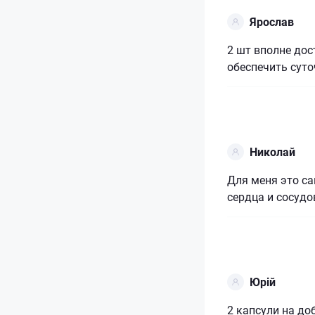
Ярослав
2 шт вполне до
обеспечить суто
Николай
Для меня это с
сердца и сосуд
Юрій
2 капсули на до