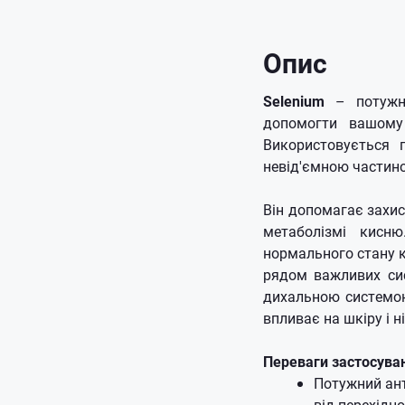
Опис
Selenium
– потужни
допомогти вашому
Використовується п
невід'ємною частин
Він допомагає захис
метаболізмі кисн
нормального стану к
рядом важливих сис
дихальною системою
впливає на шкіру і 
Переваги застосува
Потужний ант
від перехідно