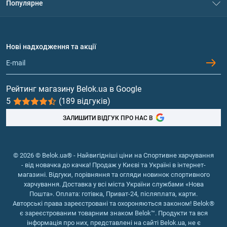
Популярне
Політика конфіденційності
Доставка і оплата
Амінокислоти
Договір приєднання
Питання та відповіді
Протеїн
Нові надходження та акції
Обмін та повернення
Контакти та адреси магазинів
Гейнери
Вітаміни та мінерали
Рейтинг магазину Belok.ua в Google
5
(189 відгуків)
Риб'ячий жир, жирні кислоти
ЗАЛИШИТИ ВІДГУК ПРО НАС В
© 2026 © Belok.ua® - Найвигідніші ціни на Спортивне харчування
- від новачка до качка! Продаж у Києві та Україні в інтернет-
магазині. Відгуки, порівняння та огляди новинок спортивного
харчування. Доставка у всі міста України службами «Нова
Пошта». Оплата: готівка, Приват-24, післяплата, карти.
Авторські права зареєстровані та охороняються законом! Belok®
є зареєстрованим товарним знаком Belok™. Продукти та вся
інформація про них, представлені на сайті Belok.ua, не є