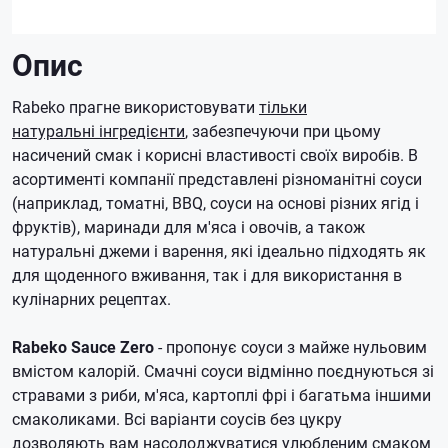
Опис
Rabeko прагне використовувати
тільки
натуральні інгредієнти
, забезпечуючи при цьому
насичений смак і корисні властивості своїх виробів. В
асортименті компанії представлені різноманітні соуси
(наприклад, томатні, BBQ, соуси на основі різних ягід і
фруктів), маринади для м'яса і овочів, а також
натуральні джеми і варення, які ідеально підходять як
для щоденного вживання, так і для використання в
кулінарних рецептах.
Rabeko Sauce Zero
- пропонує соуси з майже нульовим
вмістом калорій. Смачні соуси відмінно поєднуються зі
стравами з риби, м'яса, картоплі фрі і багатьма іншими
смаколиками. Всі варіанти соусів без цукру
дозволяють вам насолоджуватися улюбленим смаком