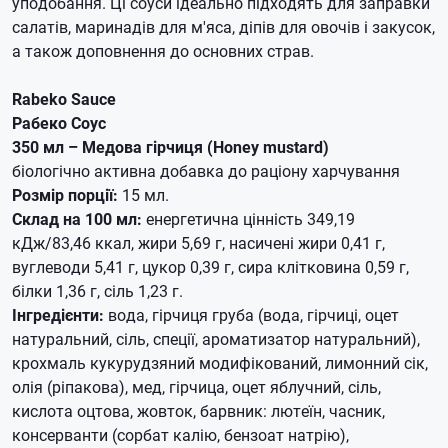
уподобання. Ці соуси ідеально підходять для заправки
салатів, маринадів для м'яса, діпів для овочів і закусок,
а також доповнення до основних страв.
Rabeko Sauce
Рабеко Соус
350 мл – Медова гірчиця (Honey mustard)
біологічно активна добавка до раціону харчування
Розмір порції:
15 мл.
Склад на 100 мл:
енергетична цінність 349,19
кДж/83,46 ккал, жири 5,69 г, насичені жири 0,41 г,
вуглеводи 5,41 г, цукор 0,39 г, сира клітковина 0,59 г,
білки 1,36 г, сіль 1,23 г.
Інгредієнти:
вода, гірчиця груба (вода, гірчиці, оцет
натуральний, сіль, спеції, ароматизатор натуральний),
крохмаль кукурудзяний модифікований, лимонний сік,
олія (ріпакова), мед, гірчица, оцет яблучний, сіль,
кислота оцтова, жовток, барвник: лютеїн, часник,
консерванти (сорбат калію, бензоат натрію),