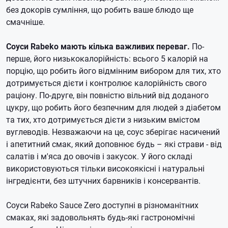
без докорів сумління, що робить ваше блюдо ще
смачніше.
Соуси Rabeko мають кілька важливих переваг.
По-
перше, його низькокалорійність: всього 5 калорій на
порцію, що робить його відмінним вибором для тих, хто
дотримується дієти і контролює калорійність свого
раціону. По-друге, він повністю вільний від доданого
цукру, що робить його безпечним для людей з діабетом
та тих, хто дотримується дієти з низьким вмістом
вуглеводів. Незважаючи на це, соус зберігає насичений
і апетитний смак, який доповнює будь – які страви - від
салатів і м'яса до овочів і закусок. У його складі
використовуються тільки високоякісні і натуральні
інгредієнти, без штучних барвників і консервантів.
Соуси Rabeko Sauce Zero доступні в різноманітних
смаках, які задовольнять будь-які гастрономічні