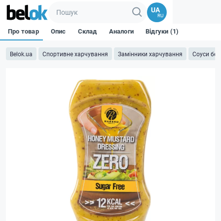
UA
RU
Про товар
Опис
Склад
Аналоги
Відгуки (1)
Belok.ua
Спортивне харчування
Замінники харчування
Соуси без