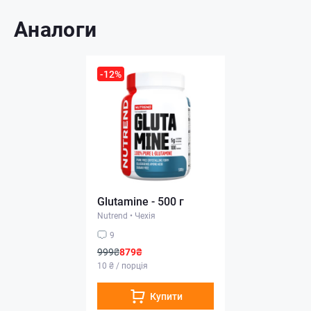
Аналоги
-12%
Glutamine - 500 г
Nutrend
•
Чехія
9
999₴
879₴
10 ₴ / порція
Купити