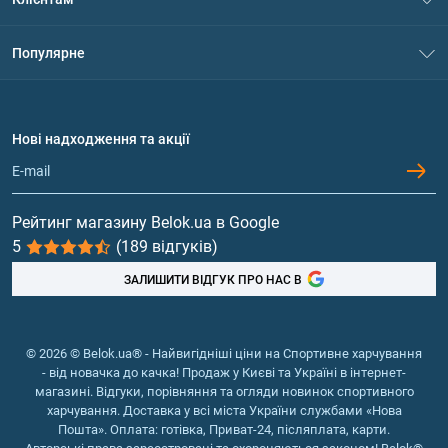
Контакти
Система знижок
Популярне
Політика конфіденційності
Доставка і оплата
Амінокислоти
Договір приєднання
Питання та відповіді
Протеїн
Нові надходження та акції
Обмін та повернення
Контакти та адреси магазинів
Гейнери
Вітаміни та мінерали
Рейтинг магазину Belok.ua в Google
5
(189 відгуків)
Риб'ячий жир, жирні кислоти
ЗАЛИШИТИ ВІДГУК ПРО НАС В
© 2026 © Belok.ua® - Найвигідніші ціни на Спортивне харчування
- від новачка до качка! Продаж у Києві та Україні в інтернет-
магазині. Відгуки, порівняння та огляди новинок спортивного
харчування. Доставка у всі міста України службами «Нова
Пошта». Оплата: готівка, Приват-24, післяплата, карти.