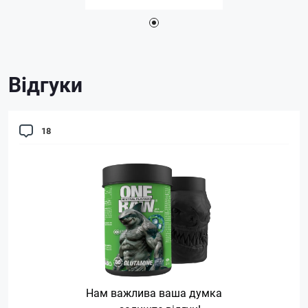
Відгуки
18
Нам важлива ваша думка