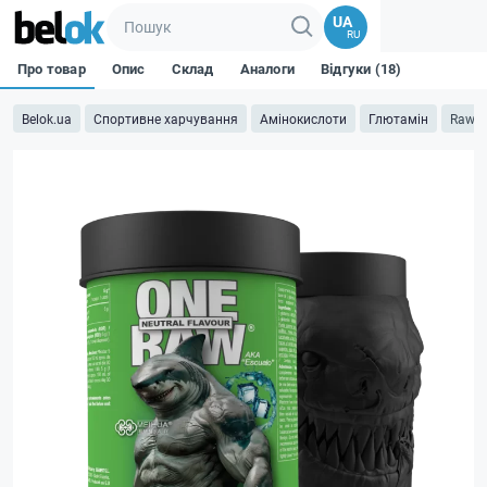
UA
RU
Про товар
Опис
Склад
Аналоги
Відгуки (18)
Belok.ua
Спортивне харчування
Амінокислоти
Глютамін
Raw O