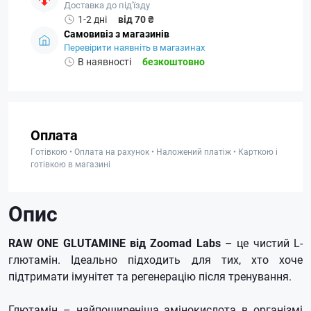
Доставка до під'їзду
1-2 дні
від 70 ₴
Самовивіз з магазинів
Перевірити наявніть в магазинах
В наявності
безкоштовно
Оплата
Готівкою • Оплата на рахунок • Наложений платіж • Карткою і
готівкою в магазині
Опис
RAW ONE GLUTAMINE від Zoomad Labs
– це чистий L-
глютамін. Ідеально підходить для тих, хто хоче
підтримати імунітет та регенерацію після тренування.
Глютамін – найпоширеніша амінокислота в організмі