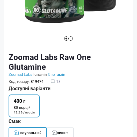
Zoomad Labs Raw One
Glutamine
Zoomad Labs
Іспанія
Глютамін
Код товару:
819474
18
Доступні варіанти
400 г
80 порцій
12.2 ₴ / порція
Смак
натуральний
вишня