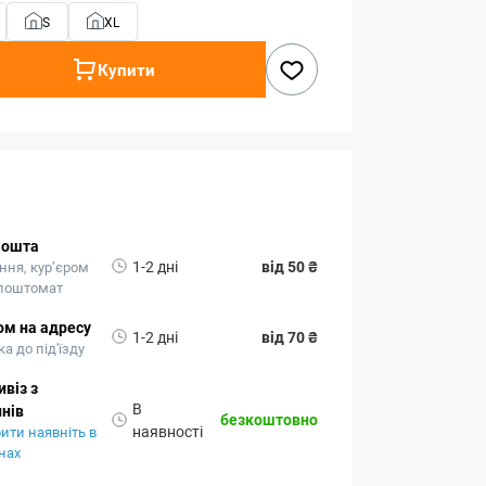
S
XL
Купити
Пошта
1-2 дні
від 50 ₴
ння, кур’єром
 поштомат
ом на адресу
1-2 дні
від 70 ₴
а до під'їзду
віз з
В
нів
безкоштовно
наявності
ити наявніть в
нах