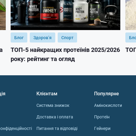
Блог
Здоров’я
Спорт
Бл
а
ТОП-5 найкращих протеїнів 2025/2026
ТОП
року: рейтинг та огляд
ція
Клієнтам
Популярне
Система знижок
Амінокислоти
Доставка і оплата
Протеїн
онфіденційності
Питання та відповіді
Гейнери