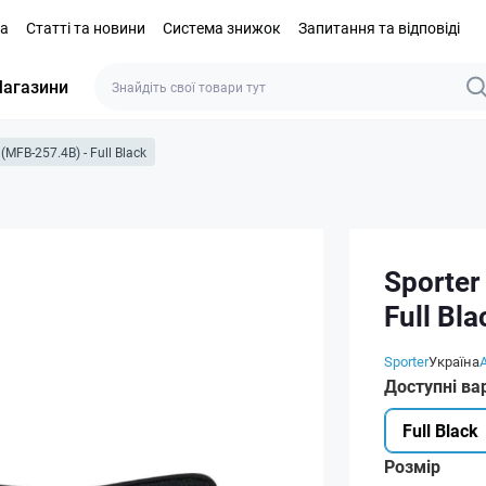
та
Статті та новини
Система знижок
Запитання та відповіді
агазини
(MFB-257.4B) - Full Black
Sporter
Full Bla
Sporter
Україна
Доступні ва
Full Black
Розмір