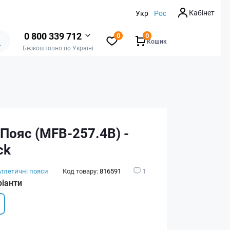
Кабінет
Укр
Рос
0 800 339 712
0
0
Кошик
Безкоштовно по Україні
 Пояс (MFB-257.4B) -
ck
Атлетичні пояси
Код товару:
816591
1
ріанти