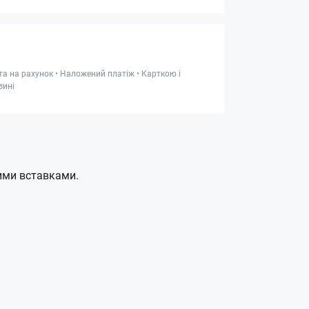
та на рахунок • Наложений платіж • Карткою і
зині
ими вставками.