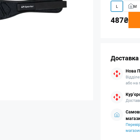
L
M
487₴
Доставка
Нова 
Відділе
або на
Кур’єр
Доставк
Самови
магази
Перевір
магази