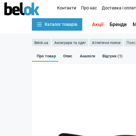
Контакти
Про нас
Доставка і опла
Акції
Бренди
М
Каталог товарів
Belok.ua
Аксесуари та одяг
Атлетичні пояси
Пояс 
Про товар
Опис
Аналоги
Відгуки (1)