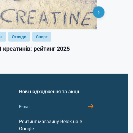
ог
Огляди
Спорт
Блог
Огл
 креатинів: рейтинг 2025
ТОП гейнер
Нові надходження та акції
Рейтинг магазину Belok.ua в
Google