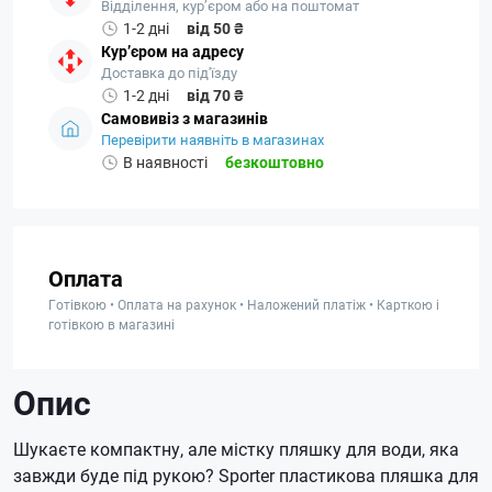
Відділення, кур’єром або на поштомат
1-2 дні
від 50 ₴
Кур’єром на адресу
Доставка до під'їзду
1-2 дні
від 70 ₴
Самовивіз з магазинів
Перевірити наявніть в магазинах
В наявності
безкоштовно
Оплата
Готівкою • Оплата на рахунок • Наложений платіж • Карткою і
готівкою в магазині
Опис
Шукаєте компактну, але містку пляшку для води, яка
завжди буде під рукою? Sporter пластикова пляшка для