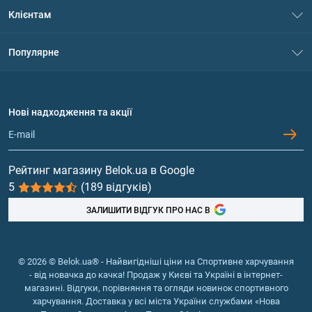
Про нас
Клієнтам
Контакти
Система знижок
Популярне
Політика конфіденційності
Доставка і оплата
Амінокислоти
Договір приєднання
Питання та відповіді
Протеїн
Нові надходження та акції
Обмін та повернення
Контакти та адреси магазинів
Гейнери
Вітаміни та мінерали
Рейтинг магазину Belok.ua в Google
5
(189 відгуків)
Риб'ячий жир, жирні кислоти
ЗАЛИШИТИ ВІДГУК ПРО НАС В
© 2026 © Belok.ua® - Найвигідніші ціни на Спортивне харчування
- від новачка до качка! Продаж у Києві та Україні в інтернет-
магазині. Відгуки, порівняння та огляди новинок спортивного
харчування. Доставка у всі міста України службами «Нова