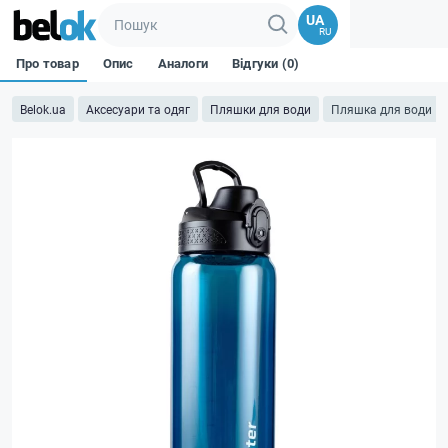
UA
RU
Про товар
Опис
Аналоги
Відгуки (0)
Belok.ua
Аксесуари та одяг
Пляшки для води
Пляшка для води 10