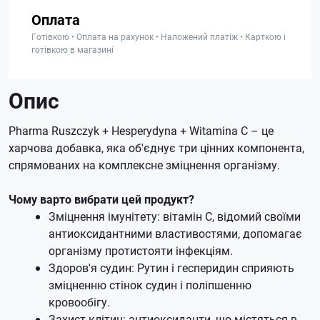
Оплата
Готівкою • Оплата на рахунок • Наложений платіж • Карткою і
готівкою в магазині
Опис
Pharma Ruszczyk + Hesperydyna + Witamina C – це
харчова добавка, яка об'єднує три цінних компонента,
спрямованих на комплексне зміцнення організму.
Чому варто вибрати цей продукт?
Зміцнення імунітету: вітамін С, відомий своїми
антиоксидантними властивостями, допомагає
організму протистояти інфекціям.
Здоров'я судин: Рутин і гесперидин сприяють
зміцненню стінок судин і поліпшенню
кровообігу.
Захист клітин: антиоксиданти, що містяться в