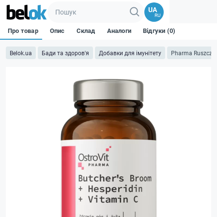
UA
RU
Про товар
Опис
Склад
Аналоги
Відгуки (0)
Belok.ua
Бади та здоров'я
Добавки для імунітету
Pharma Ruszczyk