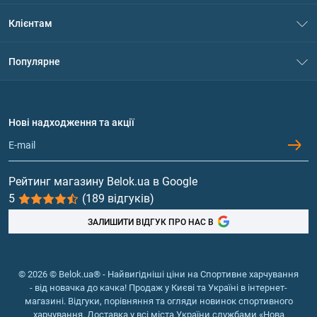
Про нас
Клієнтам
Контакти
Система знижок
Популярне
Політика конфіденційності
Доставка і оплата
Амінокислоти
Договір приєднання
Питання та відповіді
Протеїн
Нові надходження та акції
Обмін та повернення
Контакти та адреси магазинів
Гейнери
Вітаміни та мінерали
Рейтинг магазину Belok.ua в Google
5
(189 відгуків)
Риб'ячий жир, жирні кислоти
ЗАЛИШИТИ ВІДГУК ПРО НАС В
© 2026 © Belok.ua® - Найвигідніші ціни на Спортивне харчування
- від новачка до качка! Продаж у Києві та Україні в інтернет-
магазині. Відгуки, порівняння та огляди новинок спортивного
харчування. Доставка у всі міста України службами «Нова