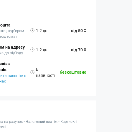
Пошта
1-2 дні
від 50 ₴
ння, кур’єром
 поштомат
ом на адресу
1-2 дні
від 70 ₴
а до під'їзду
віз з
В
нів
безкоштовно
наявності
ити наявніть в
нах
та на рахунок • Наложений платіж • Карткою і
зині