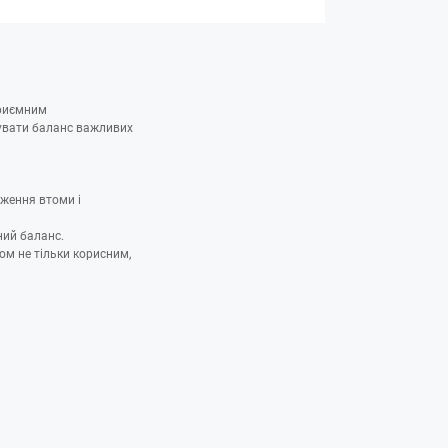
приємним
мувати баланс важливих
иження втоми і
ний баланс.
м не тільки корисним,