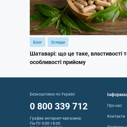
Блог
Огляди
Шатаварі: що це таке, властивості т
особливості прийому
Безкоштовно по Україні
Інформа
0 800 339 712
Про нас
Контакти
График интернет‑магазина:
Пн-Пт 9:00-18:00
Політика к