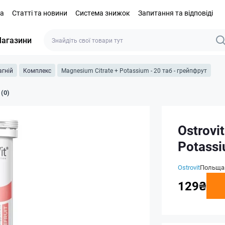
та
Статті та новини
Система знижок
Запитання та відповіді
агазини
гній
Комплекс
Magnesium Citrate + Potassium - 20 таб - грейпфрут
 (0)
Ostrovi
Potassi
Ostrovit
Польща
129₴