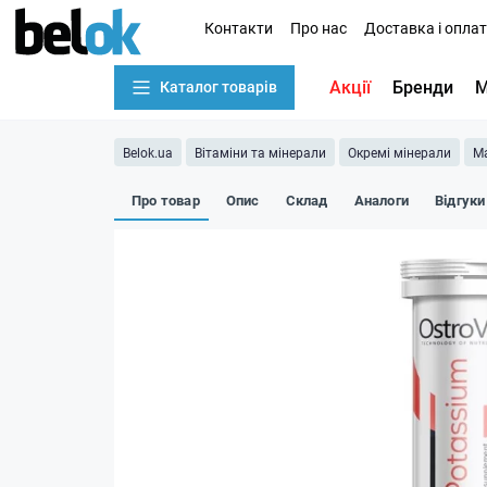
Контакти
Про нас
Доставка і опла
Акції
Бренди
М
Каталог товарів
Belok.ua
Вітаміни та мінерали
Окремі мінерали
Ма
Про товар
Опис
Склад
Аналоги
Відгуки