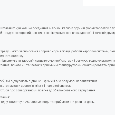
+ Potassium
- унікальне поєднання магнію і калію в зручній формі таблеток з 
 продукт створений для тих, хто піклується про своє здоров'я і хоче підтри
итрату: Легко засвоюється і сприяє нормалізації роботи нервової системи, зн
тичного балансу.
 підтримувати здоров'я серцево-судинної системи і регулює водно-електроліт
ування: всього 20 таблеток з приємним грейпфрутовим смаком роблять прийо
ей, які відчувають підвищені фізичні або розумові навантаження.
 підтримувати здоров'я м'язів і нервової системи.
лується про свій організм і прагне до збалансованого харчування.
ування:
одну таблетку в 250-300 мл води та приймати 1-2 рази на день.