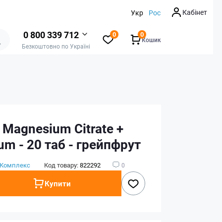
Кабінет
Укр
Рос
0 800 339 712
0
0
Кошик
Безкоштовно по Україні
t Magnesium Citrate +
um - 20 таб - грейпфрут
Комплекс
Код товару:
822292
0
Купити