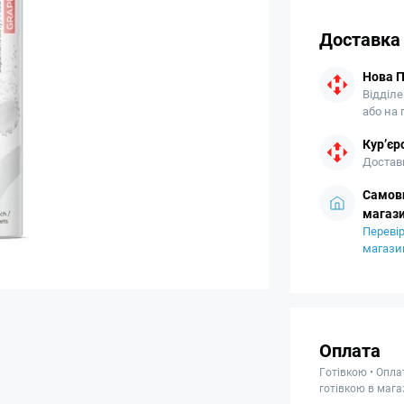
Доставка
Нова 
Відділе
або на
Кур’єр
Доставк
Самови
магази
Перевір
магази
Оплата
Готівкою • Опла
готівкою в мага