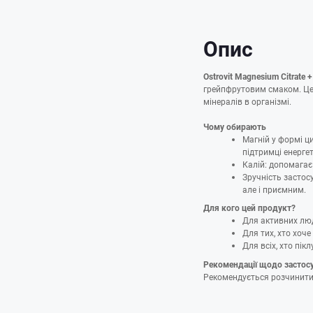
Опис
Ostrovit Magnesium Citrate 
грейпфрутовим смаком. Цей
мінералів в організмі.
Чому обирають
Магній у формі ц
підтримці енерге
Калій: допомагає
Зручність застос
але і приємним.
Для кого цей продукт?
Для активних люд
Для тих, хто хоче
Для всіх, хто пік
Рекомендації щодо застос
Рекомендується розчинити 