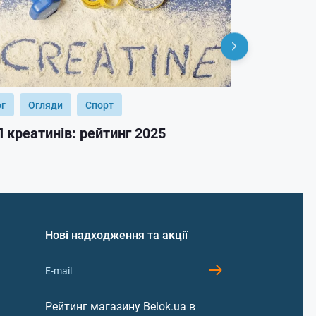
ог
Огляди
Спорт
Блог
Огл
 креатинів: рейтинг 2025
ТОП гейнер
Нові надходження та акції
Рейтинг магазину Belok.ua в