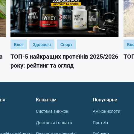
Блог
Здоров’я
Спорт
Бл
а
ТОП-5 найкращих протеїнів 2025/2026
ТОП
року: рейтинг та огляд
ція
Клієнтам
Популярне
Система знижок
Амінокислоти
Доставка і оплата
Протеїн
онфіденційності
Питання та відповіді
Гейнери